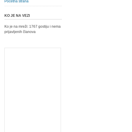
Početna strana
KO JE NA VEZI
Ko je na mreži: 1767 gostiju i nema
prijavljenih članova