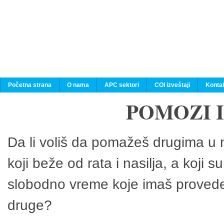
Početna strana
O nama
APC sektori
COI izveštaji
Konta
POMOZI 
Da li voliš da pomažeš drugima u n
koji beže od rata i nasilja, a koji 
slobodno vreme koje imaš provedeš
druge?