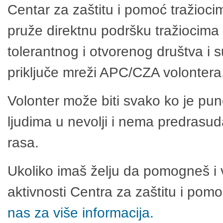
Centar za zaštitu i pomoć tražioci
pruže direktnu podršku tražiocima 
tolerantnog i otvorenog društva i 
priključe mreži APC/CZA volontera
Volonter može biti svako ko je pu
ljudima u nevolji i nema predrasuda
rasa.
Ukoliko imaš želju da pomogneš i 
aktivnosti Centra za zaštitu i po
nas za više informacija.