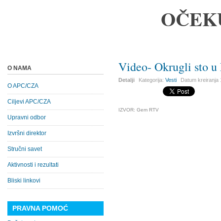
OČEK
Video- Okrugli sto u
O NAMA
Detalji
Kategorija:
Vesti
Datum kreiranja
O APC/CZA
Ciljevi APC/CZA
IZVOR: Gem RTV
Upravni odbor
Izvršni direktor
Stručni savet
Aktivnosti i rezultati
Bliski linkovi
PRAVNA POMOĆ