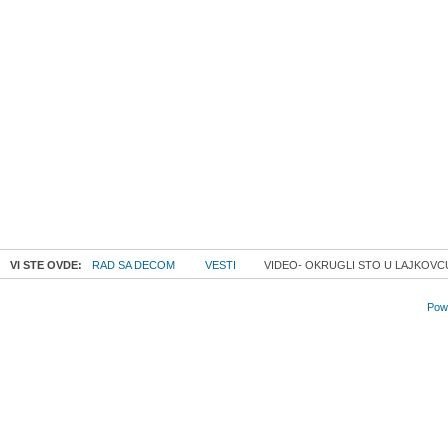
VI STE OVDE:
RAD SA DECOM
VESTI
VIDEO- OKRUGLI STO U LAJKOVC
Powe