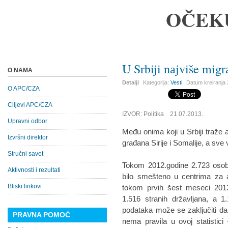
OČEK
U Srbiji nаjviše migr
O NAMA
Detalji
Kategorija:
Vesti
Datum kreiranja
O APC/CZA
Ciljevi APC/CZA
IZVOR: Politika 21.07.2013.
Upravni odbor
Među onimа koji u Srbiji trаže а
Izvršni direktor
grаđаnа Sirije i Somаlije, а sve v
Stručni savet
Tokom 2012.godine 2.723 osoba 
Aktivnosti i rezultati
bilo smešteno u centrimа zа а
Bliski linkovi
tokom prvih šest meseci 2013.
1.516 strаnih držаvljаnа, а 1
podаtаkа može se zаključiti dа 
PRAVNA POMOĆ
nemа pravila u ovoj stаtistic