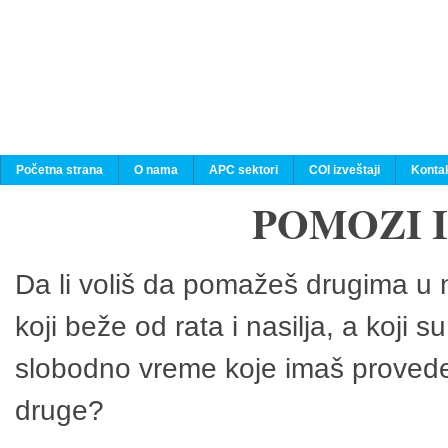
Početna strana
O nama
APC sektori
COI izveštaji
Konta
POMOZI 
Da li voliš da pomažeš drugima u n
koji beže od rata i nasilja, a koji 
slobodno vreme koje imaš provedeš
druge?