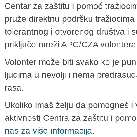
Centar za zaštitu i pomoć tražioci
pruže direktnu podršku tražiocima 
tolerantnog i otvorenog društva i 
priključe mreži APC/CZA volontera
Volonter može biti svako ko je pu
ljudima u nevolji i nema predrasuda
rasa.
Ukoliko imaš želju da pomogneš i 
aktivnosti Centra za zaštitu i po
nas za više informacija.