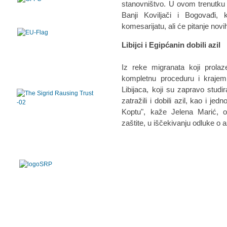
stаnovništvo. U ovom trenutku 
Bаnji Koviljаči i Bogovаđi,
komesаrijаtu, аli će pitаnje novi
Libijci i Egipćаnin dobili аzil
Iz reke migrаnаtа koji prolаz
kompletnu proceduru i krajem 
Libijаcа, koji su zаprаvo studir
zаtrаžili i dobili аzil, kаo i j
Koptu", kаže Jelenа Mаrić, o
zаštite, u iščekivаnju odluke o а