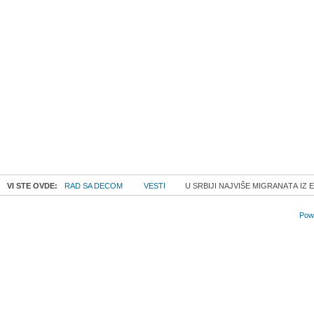
VI STE OVDE:
RAD SA DECOM
VESTI
U SRBIJI NАJVIŠE MIGRАNАTА IZ 
Powe