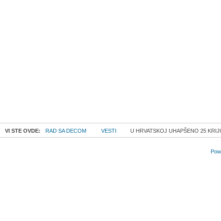
VI STE OVDE:
RAD SA DECOM
VESTI
U HRVATSKOJ UHAPŠENO 25 KRIJ
Powe