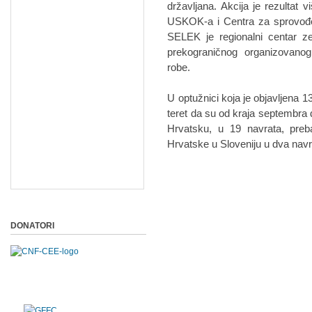
državljana. Akcija je rezultat 
USKOK-a i Centra za sprovođe
SELEK je regionalni centar z
prekograničnog organizovanog 
robe.
U optužnici koja je objavljena 
teret da su od kraja septembra
Hrvatsku, u 19 navrata, preba
Hrvatske u Sloveniju u dva nav
DONATORI