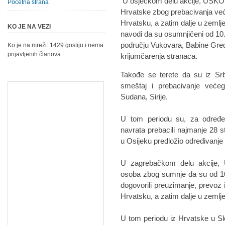
U osječkom delu akcije, USKOK 
Početna strana
Hrvatske zbog prebacivanja većeg
Hrvatsku, a zatim dalje u zeml
KO JE NA VEZI
navodi da su osumnjičeni od 10
području Vukovara, Babine Gred
Ko je na mreži: 1429 gostiju i nema
prijavljenih članova
krijumčarenja stranaca.
Takođe se terete da su iz Srb
smeštaj i prebacivanje veće
Sudana, Sirije.
U tom periodu su, za određ
navrata prebacili najmanje 28 s
u Osijeku predložio određivanje 
U zagrebačkom delu akcije, 
osoba zbog sumnje da su od 10
dogovorili preuzimanje, prevoz 
Hrvatsku, a zatim dalje u zemlj
U tom periodu iz Hrvatske u Sl