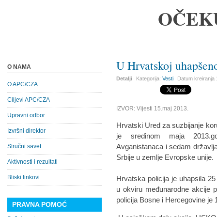
OČEK
U Hrvatskoj uhapšeno
O NAMA
Detalji
Kategorija:
Vesti
Datum kreiranja
O APC/CZA
Ciljevi APC/CZA
IZVOR: Vijesti 15.maj 2013.
Upravni odbor
Hrvatski Ured za suzbijanje kor
Izvršni direktor
je sredinom maja 2013.god
Avganistanaca i sedam državlja
Stručni savet
Srbije u zemlje Evropske unije.
Aktivnosti i rezultati
Bliski linkovi
Hrvatska policija je uhapsila 2
u okviru međunarodne akcije pro
policija Bosne i Hercegovine je
PRAVNA POMOĆ