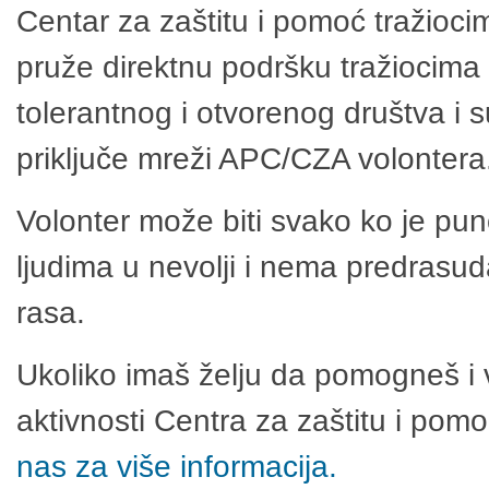
Centar za zaštitu i pomoć tražioci
pruže direktnu podršku tražiocima 
tolerantnog i otvorenog društva i 
priključe mreži APC/CZA volontera
Volonter može biti svako ko je pu
ljudima u nevolji i nema predrasuda
rasa.
Ukoliko imaš želju da pomogneš i 
aktivnosti Centra za zaštitu i po
nas za više informacija.