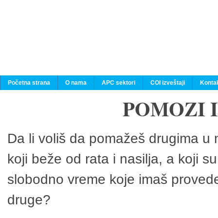
Početna strana
O nama
APC sektori
COI izveštaji
Konta
POMOZI 
Da li voliš da pomažeš drugima u n
koji beže od rata i nasilja, a koji 
slobodno vreme koje imaš provedeš
druge?