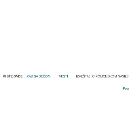
VI STE OVDE:
RAD SA DECOM
VESTI
IZVEŠTAJI O POLICIJSKOM NASIL
Powe