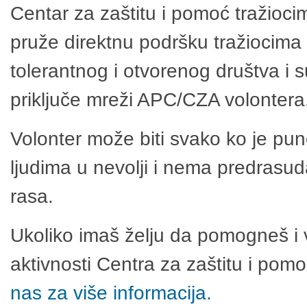
Centar za zaštitu i pomoć tražioci
pruže direktnu podršku tražiocima 
tolerantnog i otvorenog društva i 
priključe mreži APC/CZA volontera
Volonter može biti svako ko je pu
ljudima u nevolji i nema predrasuda
rasa.
Ukoliko imaš želju da pomogneš i 
aktivnosti Centra za zaštitu i po
nas za više informacija.