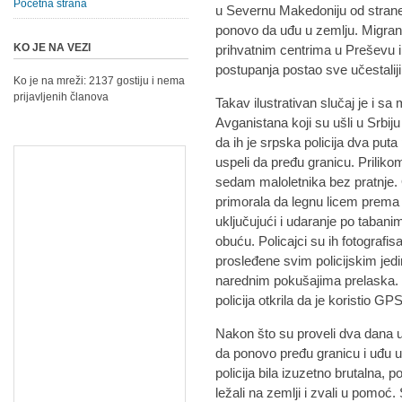
Početna strana
u Severnu Makedoniju od strane
ponovo da uđu u zemlju. Migranti
KO JE NA VEZI
prihvatnim centrima u Preševu 
postupanja postao sve učestaliji
Ko je na mreži: 2137 gostiju i nema
prijavljenih članova
Takav ilustrativan slučaj je i sa
Avganistana koji su ušli u Srbij
da ih je srpska policija dva pu
uspeli da pređu granicu. Priliko
sedam maloletnika bez pratnje. Op
primorala da legnu licem prema 
uključujući i udaranje po tabani
obuću. Policajci su ih fotografisal
prosleđene svim policijskim jedi
narednim pokušajima prelaska. T
policija otkrila da je koristio GP
Nakon što su proveli dva dana u
da ponovo pređu granicu i uđu u 
policija bila izuzetno brutalna,
ležali na zemlji i zvali u pomoć. 