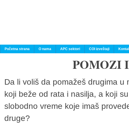
Početna strana
O nama
APC sektori
COI izveštaji
Konta
POMOZI 
Da li voliš da pomažeš drugima u n
koji beže od rata i nasilja, a koji 
slobodno vreme koje imaš provedeš
druge?