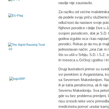
nasilje nije zaustavilo.
Za razliku od većine maloletnika, 
da podele svoju priču službeni
odlučnost da nastave svoje putov
Njihove porodice i dalje žive u 
svojom porodicom, dok je S.D. ko
godina izgubio oca i kao najstar
porodici. Rekao je da mu je maj
jednostavan način: „ona čak ni 
što su ušli u Srbiju, S.D. i S.Z.
tri meseca u Grčkoj i godinu i t
Drugi ilustrativni primer su svedo
svi poreklom iz Avganistana, kojo
sa Severnom Makedonijom. Nakon 
ih je tukla pendrecima, ali ih n
Severnu Makedoniju. Sva petori
gde su bez problema primljeni. 
nisu iznosili neke veće primedb
medicinska pomoć unutar kampa.