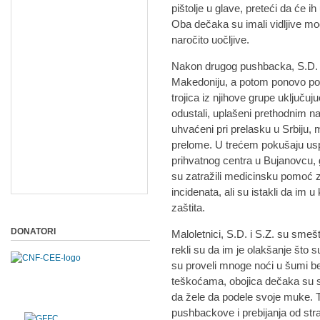
pištolje u glave, preteći da će i
Oba dečaka su imali vidljive mod
naročito uočljive.
Nakon drugog pushbacka, S.D. i
Makedoniju, a potom ponovo pok
trojica iz njihove grupe uključuju
odustali, uplašeni prethodnim na
uhvaćeni pri prelasku u Srbiju, m
prelome. U trećem pokušaju uspeš
prihvatnog centra u Bujanovcu, 
su zatražili medicinsku pomoć 
incidenata, ali su istakli da im
zaštita.
DONATORI
Maloletnici, S.D. i S.Z. su smeš
rekli su da im je olakšanje što
su proveli mnoge noći u šumi bez
teškoćama, obojica dečaka su 
da žele da podele svoje muke. 
pushbackove i prebijanja od strane