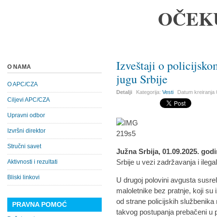
OČEK
Izveštaji o policijsk
O NAMA
jugu Srbije
O APC/CZA
Detalji
Kategorija:
Vesti
Datum kreiranja
Ciljevi APC/CZA
Upravni odbor
Izvršni direktor
Stručni savet
Južna Srbija, 01.09.2025. god
Srbije u vezi zadržavanja i ilega
Aktivnosti i rezultati
Bliski linkovi
U drugoj polovini avgusta susrel
maloletnike bez pratnje, koji su i
od strane policijskih službenika
PRAVNA POMOĆ
takvog postupanja prebačeni u 