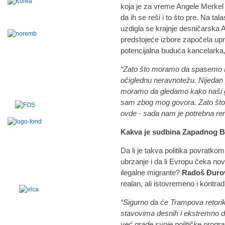
koja je za vreme Angele Merkel 
da ih se reši i to što pre. Na t
uzdigla se krajnje desničarska 
predstojeće izbore započela up
potencijalna buduća kancelarka
“Zato što moramo da spasemo N
očiglednu neravnotežu. Nijedan p
moramo da gledamo kako naši gr
sam zbog mog govora. Zato što s
ovde - sada nam je potrebna rem
Kakva je sudbina Zapadnog 
Da li je takva politika povratk
ubrzanje i da li Evropu čeka nov
ilegalne migrante?
Radoš Đuro
realan, ali istovremeno i kontrad
“Sigurno da će Trampova retorika
stavovima desnih i ekstremno de
već grade svoje političke progr