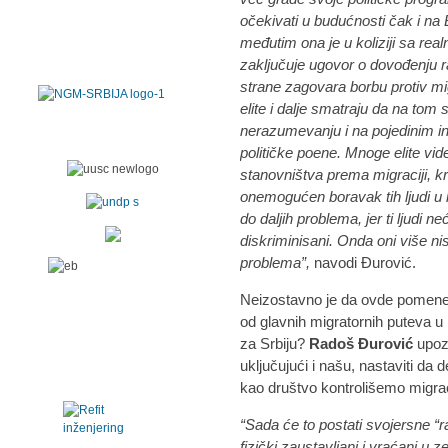
očekivati u budućnosti čak i na
međutim ona je u koliziji sa re
zaključuje ugovor o dovođenju ra
strane zagovara borbu protiv mi
elite i dalje smatraju da na tom 
nerazumevanju i na pojedinim in
političke poene. Mnoge elite vi
stanovništva prema migraciji, k
onemogućen boravak tih ljudi u 
do daljih problema, jer ti ljudi ne
diskriminisani. Onda oni više ni
problema”,
navodi Đurović.
Neizostavno je da ovde pomenem
od glavnih migratornih puteva u
za Srbiju?
Radoš Đurović
upoz
uključujući i našu, nastaviti da 
kao društvo kontrolišemo migrac
“Sada će to postati svojersne “ra
fizički zaustavljani i vraćani u