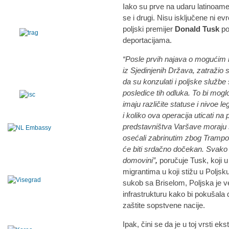
Iako su prve na udaru latinoame
se i drugi. Nisu isključene ni 
poljski premijer
Donald Tusk
po
deportacijama.
“Posle prvih najava o mogućim
iz Sjedinjenih Država, zatražio 
da su konzulati i poljske služ
posledice tih odluka. To bi moglo
imaju različite statuse i nivoe l
i koliko ova operacija uticati 
predstavništva Varšave moraju se
osećali zabrinutim zbog Trampo
će biti srdačno dočekan. Svako 
domovini”
,
poručuje Tusk, koji u
migrantima u koji stižu u Poljsk
sukob sa Briselom, Poljska je v
infrastrukturu kako bi pokušala 
zaštite sopstvene nacije.
Ipak, čini se da je u toj vrsti 