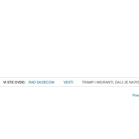
VI STE OVDE:
RAD SA DECOM
VESTI
TRAMP I MIGRANTI, DA LI JE NA 
Powe