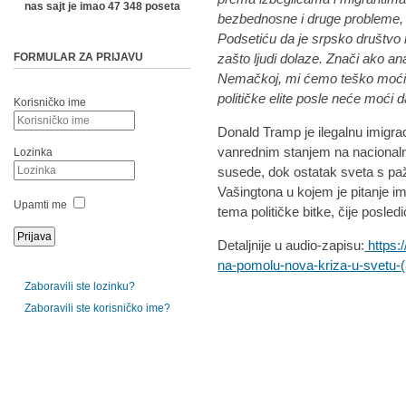
nas sajt je imao 47 348 poseta
bezbednosne i druge probleme,
Podsetiću da je srpsko društvo 
FORMULAR ZA PRIJAVU
zašto ljudi dolaze. Znači ako a
Nemačkoj, mi ćemo teško moći 
političke elite posle neće moći d
Korisničko ime
Donald Tramp je ilegalnu imigra
vanrednim stanjem na nacionaln
Lozinka
susede, dok ostatak sveta s paž
Vašingtona u kojem je pitanje im
Upamti me
tema političke bitke, čije posledi
Detaljnije u audio-zapisu:
https:/
na-pomolu-nova-kriza-u-svetu-
Zaboravili ste lozinku?
Zaboravili ste korisničko ime?