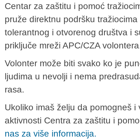
Centar za zaštitu i pomoć tražioci
pruže direktnu podršku tražiocima 
tolerantnog i otvorenog društva i 
priključe mreži APC/CZA volontera
Volonter može biti svako ko je pu
ljudima u nevolji i nema predrasuda
rasa.
Ukoliko imaš želju da pomogneš i 
aktivnosti Centra za zaštitu i po
nas za više informacija.