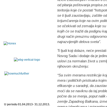
od pitanja poštovanja propisa z
teritorija koje će postati “hotspo
se ti ljudi zaustavljaju, zaštite o
krijumčarenja koje na ovim pol
se očekivati od zemalja koje su 
kojih će se tražiti da podignu kap
drugi način preuzmu odgovornos
najrazvijenijih delova sveta”.
Ti ljudi koji dolaze, neće prest
Novog Sada i dodaje da je jedino
uslovi za normalan život u zemlj
njihovom okruženju:
“Sa svim merama restrikcije koje 
mera i političkih pristisaka koji
efikasnije u saradnji, da zaustav
moći da se naviknu da taj proble
počne da se menja, poput nalik
zemlje Zapadnog Balkana, između
U periodu 01.04.2013- 31.12.2013.
prema izbeglicama i migrantima