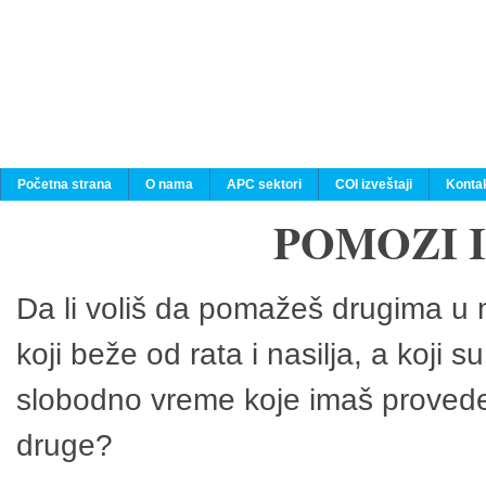
Početna strana
O nama
APC sektori
COI izveštaji
Konta
POMOZI 
Da li voliš da pomažeš drugima u n
koji beže od rata i nasilja, a koji 
slobodno vreme koje imaš provedeš
druge?