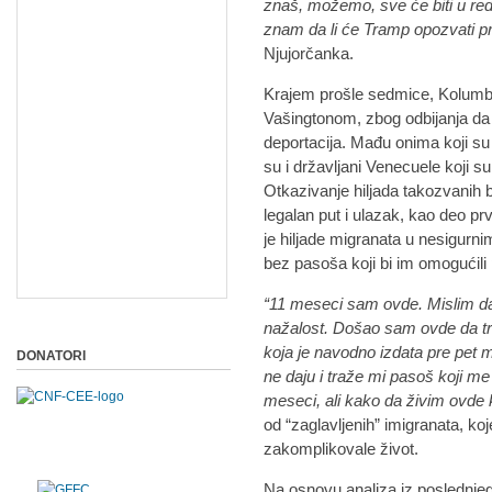
znaš, možemo, sve će biti u re
znam da li će Tramp opozvati 
Njujorčanka.
Krajem prošle sedmice, Kolumbija
Vašingtonom, zbog odbijanja d
deportacija. Mađu onima koji su
su i državljani Venecuele koji s
Otkazivanje hiljada takozvani
legalan put i ulazak, kao deo pr
je hiljade migranata u nesigurni
bez pasoša koji bi im omogućili
“11 meseci sam ovde. Mislim da
nažalost. Došao sam ovde da 
koja je navodno izdata pre pet
DONATORI
ne daju i traže mi pasoš koji m
meseci, ali kako da živim ovd
od “zaglavljenih” imigranata, 
zakomplikovale život.
Na osnovu analiza iz poslednjeg