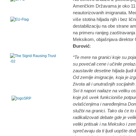
Američkim Državama je oko 11 m
neautorizovanih imigranata. Me
više stotina hiljada njih i bez l
destabilizaciju na obe strane a
na primeru ranijeg zaoštravanja
Meksikom, objašnjava direktor 
Đurović
:
“Te mere na granici koje su poj
su povećali cene i učinile prelaz
zaustavile desetine hiljada ljudi
Od zemlje imigracije, koja je i
života ali i unutrašnjih socijaln
Svi ti napori nailaze na veliku
koje još uvek funkcioniše potpu
ovlašćenjima i naređenjima Dona
službi na granici. Tako da će to 
radikalizovati debate gde je velik
veliki pritisak i na Meksiko i ze
sprečavaju da ti ljudi uopšte d