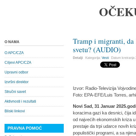
OČEK
Tramp i migranti, da 
O NAMA
svetu? (AUDIO)
O APC/CZA
Detalji
Kategorija:
Vesti
Datum kreiranja
Ciljevi APC/CZA
Upravni odbor
Izvršni direktor
Izvor: Radio-Televizija Vojvodin
Stručni savet
Foto: EPA-EFE/Luis Torres, arhi
Aktivnosti i rezultati
Novi Sad, 31 Januar 2025.godi
Bliski linkovi
koracima gazi ka desnici, čija 
od najvećih ekonomskih kriza u i
prestaje da trpi udarce novih kri
PRAVNA POMOĆ
populistički programi, a sa njim