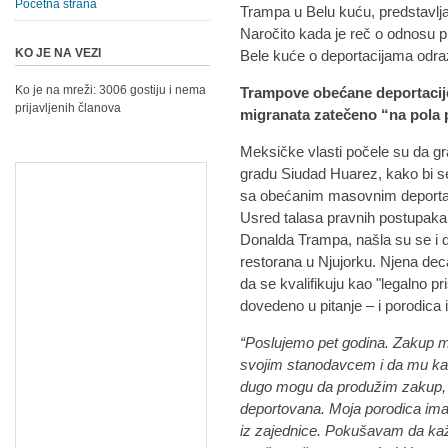
Početna strana
Trampa u Belu kuću, predstavlja
Naročito kada je reč o odnosu 
KO JE NA VEZI
Bele kuće o deportacijama odraz
Ko je na mreži: 3006 gostiju i nema
Trampove obećane deportacije
prijavljenih članova
migranata zatečeno “na pola p
Meksičke vlasti počele su da gr
gradu Siudad Huarez, kako bi se 
sa obećanim masovnim deportac
Usred talasa pravnih postupaka 
Donalda Trampa, našla su se i 
restorana u Njujorku. Njena dec
da se kvalifikuju kao "legalno 
dovedeno u pitanje – i porodica 
“Poslujemo pet godina. Zakup m
svojim stanodavcem i da mu kaž
dugo mogu da produžim zakup, je
deportovana. Moja porodica ima
iz zajednice. Pokušavam da kaže