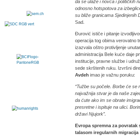
da se ulaže i novca i političkih
odnosno hotspotova za izbeglice
su bliže granicama Sjedinjenih
Sad.
Đurović ističe i pitanje izvodlji
operacija tog obima verovatno t
izazvala oštro protivljenje unut
administracija Bele kuće daje pr
institucije, pravne službe i udr
sede skrštenih ruku. Izvršni dire
Avdeh
imao je važnu poruku:
“Tužbe su počele. Borbe će se 
najvažnija stvar je da naše zaj
da ćute ako im se obrate imigrac
presretne i ispituje na ulici. Bo
državi Njujork”.
Evropa spremna za povratak sv
talasom iregularnih migracija