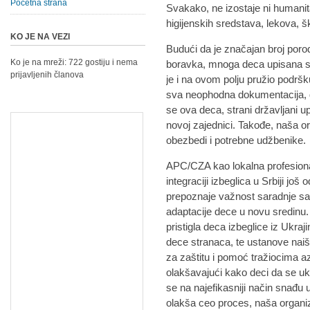
Početna strana
Svakako, ne izostaje ni humani
higijenskih sredstava, lekova, 
KO JE NA VEZI
Budući da je značajan broj por
Ko je na mreži: 722 gostiju i nema
boravka, mnoga deca upisana su
prijavljenih članova
je i na ovom polju pružio podrš
sva neophodna dokumentacija, d
se ova deca, strani državljani upi
novoj zajednici. Takođe, naša or
obezbedi i potrebne udžbenike.
APC/CZA kao lokalna profesional
integraciji izbeglica u Srbiji još
prepoznaje važnost saradnje sa l
adaptacije dece u novu sredinu.
pristigla deca izbeglice iz Ukra
dece stranaca, te ustanove naiš
za zaštitu i pomoć tražiocima 
olakšavajući kako deci da se uk
se na najefikasniji način snađu 
olakša ceo proces, naša organiz