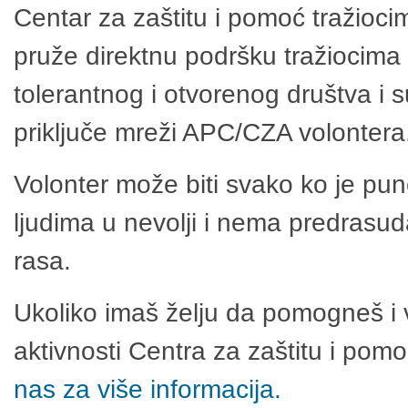
Centar za zaštitu i pomoć tražioci
pruže direktnu podršku tražiocima 
tolerantnog i otvorenog društva i 
priključe mreži APC/CZA volontera
Volonter može biti svako ko je pu
ljudima u nevolji i nema predrasuda
rasa.
Ukoliko imaš želju da pomogneš i 
aktivnosti Centra za zaštitu i po
nas za više informacija.