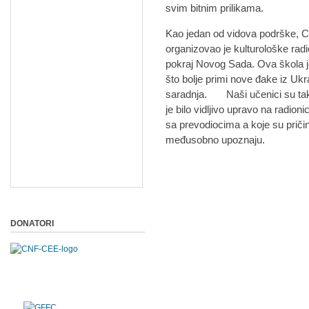
svim bitnim prilikama.
Kao jedan od vidova podrške, Ce
organizovao je kulturološke ra
pokraj Novog Sada. Ova škola je
što bolje primi nove đake iz Ukr
saradnja. Naši učenici su tako
je bilo vidljivo upravo na radio
sa prevodiocima a koje su pričini
međusobno upoznaju.
DONATORI