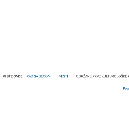
VI STE OVDE:
RAD SA DECOM
VESTI
ODRŽANE PRVE KULTUROLOŠKE R
Powe