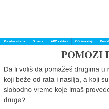
Početna strana
O nama
APC sektori
COI izveštaji
Konta
POMOZI 
Da li voliš da pomažeš drugima u n
koji beže od rata i nasilja, a koji 
slobodno vreme koje imaš provedeš
druge?