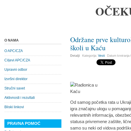
OČEK
Održane prve kulturo
O NAMA
školi u Kaću
O APC/CZA
Detalji
Kategorija:
Vesti
Datum kreiranja
Ciljevi APC/CZA
Upravni odbor
Izvršni direktor
Stručni savet
Aktivnosti i rezultati
Od samog početka rata u Ukrajin
Bliski linkovi
igra značajnu ulogu u pomaganju
relevantnih informacija, obezbe
statusa privremene zaštite, lične
PRAVNA POMOĆ
samo su neki od vidova podrške