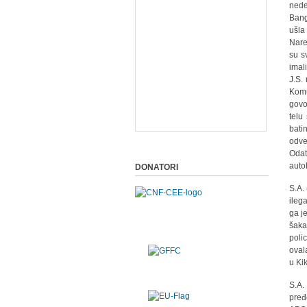
nede
Bang
ušla
Nare
su s
imal
J.S.
Komu
govo
telu
bati
odve
Odat
auto
DONATORI
S.A.
ileg
ga j
šaka
polic
oval
u Ki
S.A.
pređ