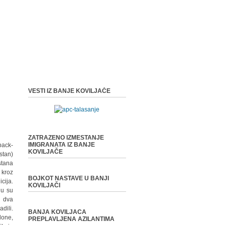
VESTI IZ BANJE KOVILJAČE
ZATRAZENO IZMESTANJE
IMIGRANATA IZ BANJE
back-
KOVILJAČE
stan)
stana
 kroz
BOJKOT NASTAVE U BANJI
cija.
KOVILJAČI
ju su
u dva
dili.
BANJA KOVILJACA
lone,
PREPLAVLJENA AZILANTIMA