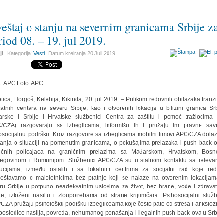
veštaj o stanju na severnim granicama Srbije z
riod 08. – 19. jul 2019.
ji
Kategorija:
Vesti
Datum kreiranja
20 Juli 2019
t: APC Foto: APC
tica, Horgoš, Kelebija, Kikinda, 20. jul 2019. – Prilikom redovnih obilazaka tranzit
vatnih centara na severu Srbije, kao i otvorenih lokacija u bilizini granica Srb
rske i Srbije i Hrvatske službenici Centra za zaštitu i pomoć tražiocima 
/CZA) razgovaraju sa izbeglicama, informišu ih i pružaju im pravne sav
osocijalnu podršku. Kroz razgovore sa izbeglicama mobilni timovi APC/CZA dola
anja o situaciji na pomenutim granicama, o pokušajima prelazaka i push back-
ničnih policajaca na graničnim prelazima sa Mađarskom, Hrvatskom, Bosn
egovinom i Rumunijom. Službenici APC/CZA su u stalnom kontaktu sa releva
itucijama, između ostalih i sa lokalnim centrima za socijalni rad koje re
eštavamo o maloletnicima bez pratnje koji se nalaze na otvorenim lokacija
ru Srbije u potpuno neadekvatnim uslovima za život, bez hrane, vode i zdravs
ite, izloženi nasilju i zloupotrebama od strane krijumčara. Psihosocijalni služb
CZA pružaju psihološku podršku izbegliceama koje često pate od stresa i anksiozn
posledice nasilja, povreda, nehumanog ponašanja i ilegalnih push back-ova u Srbi