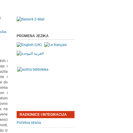
a
PROMENA JEZIKA
nih i
ije i
azila
ete i
ze do
ovima
om i
ntnim
dovno
ma na
tvene
RADIONICE I INTEGRACIJA
enici
Početna strana
osti,
ju iz