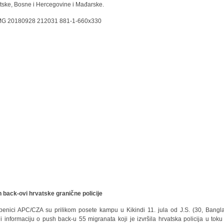
tske, Bosne i Hercegovine i Mađarske.
 back-ovi hrvatske granične policije
benici APC/CZA su prilikom posete kampu u Kikindi 11. jula od J.S. (30, Bangl
li informaciju o push back-u 55 migranata koji je izvršila hrvatska policija u toku