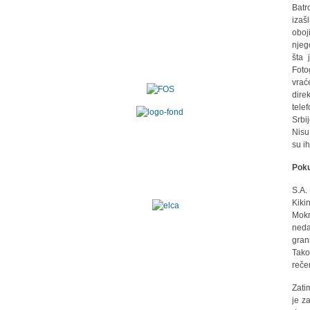
Batr
izaš
oboji
njeg
šta 
Foto
vrać
dire
tele
Srbi
Nisu
su i
Poku
S.A.
Kiki
Mokr
neda
grani
Tako
reče
Zati
je z