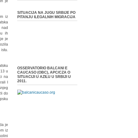
ih je
SITUACIJA NA JUGU SRBIJE PO
om iz
PITANJU ILEGALNIH MIGRACIJA
atska
e nad
su ih
je je
ozila
istu.
atsku
OSSERVATORIO BALCANI E
 13 u
CAUCASO (OBC), APC/CZA O
ci na
SITUACIJI U AZILU U SRBIJI U
2011.
ali I
šnjeg
li do
rpsku
da je
em iz
olini