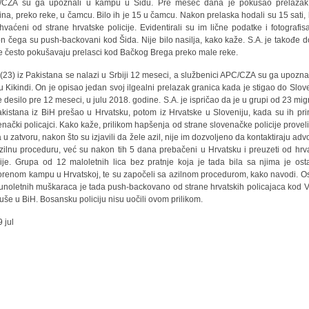
/CZA su ga upoznali u kampu u Šidu. Pre mesec dana je pokušao prelazak
ina, preko reke, u čamcu. Bilo ih je 15 u čamcu. Nakon prelaska hodali su 15 sati,
hvaćeni od strane hrvatske policije. Evidentirali su im lične podatke i fotografisal
n čega su push-backovani kod Šida. Nije bilo nasilja, kako kaže. S.A. je takođe 
e često pokušavaju prelasci kod Bačkog Brega preko male reke.
 (23) iz Pakistana se nalazi u Srbiji 12 meseci, a službenici APC/CZA su ga upoznal
 u Kikindi. On je opisao jedan svoj ilgealni prelazak granica kada je stigao do Slove
e desilo pre 12 meseci, u julu 2018. godine. S.A. je ispričao da je u grupi od 23 mig
akistana iz BiH prešao u Hrvatsku, potom iz Hrvatske u Sloveniju, kada su ih prim
enački policajci. Kako kaže, prilikom hapšenja od strane slovenačke policije proveli
 u zatvoru, nakon što su izjavili da žele azil, nije im dozvoljeno da kontaktiraju adv
zilnu proceduru, već su nakon tih 5 dana prebačeni u Hrvatsku i preuzeti od hrv
cije. Grupa od 12 maloletnih lica bez pratnje koja je tada bila sa njima je ost
orenom kampu u Hrvatskoj, te su započeli sa azilnom procedurom, kako navodi. Os
unoletnih muškaraca je tada push-backovano od strane hrvatskih policajaca kod V
uše u BiH. Bosansku policiju nisu uočili ovom prilikom.