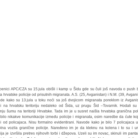
benici APC/CZA su 15.jula obišli i kamp u Šidu gde su čuli još navoda o push 
a hrvatske policije od prisutnih migranata. A.S. (25, Avganistan) i N.M. (39, Avgani
de kako su 13.jula u toku noći sa još dvojicom migranata poreklom iz Avgani
li na hrvatsku teritoriju nedaleko od Šida, uz prugu Šid –Tovarnik. Hodali su
žnju šumu na teritoriji Hrvatske. Tada im je u susret naišla hrvatska granična poli
 bilo nikakve komunikacije između policije i migranata, osim naredbe da ćute ko
li od policajaca. Nisu formalno evidentirani. Navode kako je bilo 7 policajaca 
olna vozila granične policije. Naređeno im je da kleknu na kolena i to su i ura
cija je izvršila pretres njihovih torbi i džepova. Uzeli su im novac, skinuli im panta