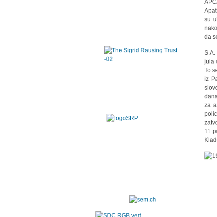
APC
Apat
su u
nako
da s
S.A.
jula
To s
iz P
slov
dana
za a
poli
zatv
11 p
Klad