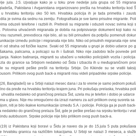
lje jula. J.S. izjvaljuje kako je u toku prve nedelje jula grupa od 55 migrana
ladeša, Pakistana i Avganistana organizovano prešla na hrvatsku teritoriju kod Š
 u hrvatsku teritoriju oko 50 km. Hrvatska policija ih je tada primetila i zausta
dila je svima da sednu na zemlju. Fotografisala je sve tamo prisutne migrante. Poli
vima oduzeli telefone i razbili ih. Pretresli su migrante i oduzeli novac svima koji 
i. Polovina uhvaćenih migranata je dobila na potpisivanje dokument koji kako n
 nisu razumeli, prevodioca nije bilo, ali su bili prinuđeni da potpišu pomenuti doku
nikacije između policije i migranata nije bilo. Niko od prisutnih migranata nije sm
ri od straha od fizičke kazne. Svaki od 55 migranata u grupi je dobio udarce po gl
 šakama, palicama, a policajci su ih i šutirali. Niko nije zadobio teže povrede pri
njanja. Nakon batinanja, migranti su ubačeni u nekoliko policijskih vozila i policija 
zla do granice sa Srbijiom nedaleko od Šida i izbacila ih u međugraničnom pros
le su migranti peške prešli na teritoriju Srbije. Do Kikinde su se vratili taksi
busom. Prilikom ovog push back-a migranti nisu videli pripadnike srpske policije.
 (26, Bangladeš) se u Srbiji nalazi mesec dana i za to vreme je samo jednom poku
alno da pređe na hrvatsku teritoriju krajem juna. Pri pokušaju prelaska, hrvatska poli
e uhvatila nedaleko od graničnog prelaza Šid, uzela mu je telefon i dobio je udarce
ma u glavu. Nije mu omogućeno da izrazi nameru za azil prilikom ovog susreta sa
ijom, niti je bilo ikakve komunikacije između S.A. i policije. Policija ga je push back
a nedaleko do graničnog prelaza Šid, gde je peške prešao na srpsku teritoriju i vrat
kindu autobusom. Srpske policije nije bilo prilikom ovog push back-a.
 (19) iz Pakistana koji boravi u Šidu je naveo da je do 15.jula 5 puta pokušav
e hrvatsku granicu na različitim lokacijama. U Srbiji se nalazi 3 meseca, a služb