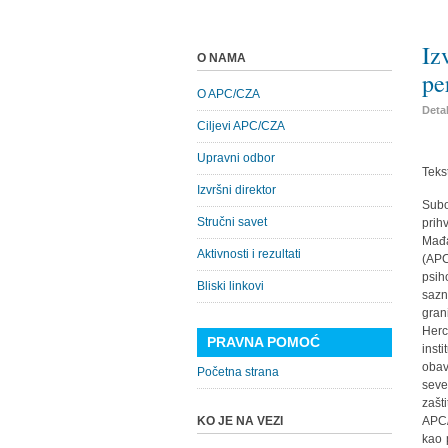
Iz
O NAMA
pe
O APC/CZA
Detal
Ciljevi APC/CZA
Upravni odbor
Teks
Izvršni direktor
Subo
Stručni savet
prih
Mađa
Aktivnosti i rezultati
(APC
psih
Bliski linkovi
sazn
gra
Herc
PRAVNA POMOĆ
inst
obav
Početna strana
seve
zašt
KO JE NA VEZI
APC/
kao 