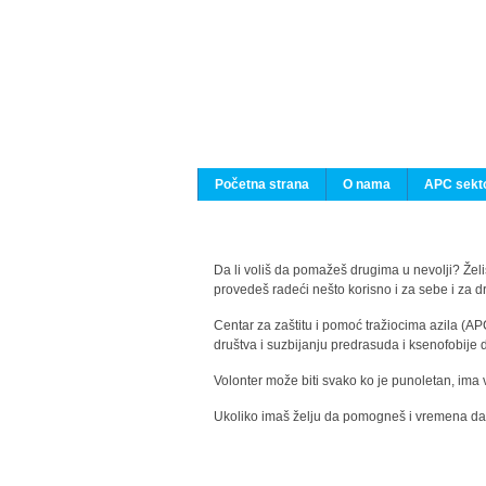
Početna strana
O nama
APC sekto
Da li voliš da pomažeš drugima u nevolji? Želiš
provedeš radeći nešto korisno i za sebe i za 
Centar za zaštitu i pomoć tražiocima azila (AP
društva i suzbijanju predrasuda i ksenofobije 
Volonter može biti svako ko je punoletan, ima 
Ukoliko imaš želju da pomogneš i vremena da s