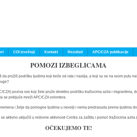
ri
COI izveštaji
Kontakt
Rezultati
APC/CZA publikacije
POMOZI IZBEGLICAMA
 da pružiš podršku ljudima koji beže od rata i nasilja, a koji su se na svom putu na
druge?
C/CZA) poziva sve koji žele pruže direktnu podršku tražiocima azila i migrantima, d
da se priključe mreži APC/CZA volontera.
vremena i želje da pomogne ljudima u nevolji i nema predrasuda prema ljudima drugi
e aktivno uključiš u redovne aktivnosti Centra za zaštitu i pomoć tražiocima azil
OČEKUJEMO TE!