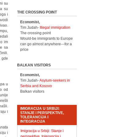
ni su
da su
THE CROSSING POINT
jega i
avodi
Economist,
ivao.
Tim Judah-
Illegal immigration
ampu,
The crossing point
edali
Would-be immigrants to Europe
eo im
can go almost anywhere—for a
ce sa
price
nili.
, gde
BALKAN VISITORS
Economist,
Tim Judah-
Asylum-seekers in
mpa u
Serbia and Kosovo
ko od
Balkan visitors
unije
rešli
našli.
IMIGRACIJA U SRBIJI:
aju i
STANJE I PERSPEKTIVE,
TOLERANCIJA I
INTEGRACIJA
anata
Imigracija u Srbiji: Stanje i
iju i
perspektive, tolerancija i