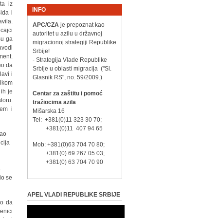
ta iz
INFO
ida i
vila.
APC/CZA
je prepoznat kao
cajci
autoritet u azilu u državnoj
su ga
migracionoj strategiji Republike
avodi
Srbije!
ment.
- Strategija Vlade Republike
eo da
Srbije u oblasti migracija ("Sl.
avi i
Glasnik RS", no. 59/2009.)
likom
ih je
Centar za zaštitu i pomoć
toru.
tražiocima azila
jem i
Mišarska 16
Tel: +381(0)11 323 30 70;
+381(0)11 407 94 65
šao
cija
Mob: +381(0)63 704 70 80;
+381(0) 69 267 05 03;
+381(0) 63 704 70 90
-
io se
APEL VLADI REPUBLIKE SRBIJE
ao da
enici