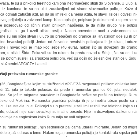
ovaca, te su u prikolici teretnog kamiona neprimećeno stigli do Slovenije. U Ljublja
li iz kamiona, te su na ulici zaustavljeni od strane slovenačke policije. Kaže 
ca odmah zatražili azil, ali da su im rekli da nema azila, te stavili lisice i odvezli n
ovog prijatelja u zatvoreni kamp. Kako opisuje, potpisao je dokument u kojem se n
je posedovao od ličnih stvari prilikom hapšenja, te da ništa drugo nije potpis
grafisali su ga i uzeli otiske prstiju. Nakon provedene noći u zatvorenom k
ene su mu lične stvari i ujutro su prebačeni do granice sa Hrvatskom gde su ih pr
ktno hrvatskoj policiji. Jedan od četvorice hrvatskih policajaca ih je tukao, i oduz
fone i novac koji je imao kod sebe (40 eura), nakon što su dovezeni do grani
jom, u blizini Šida. Pokazali su im rukom da pređu nazad u Srbiju, što su oni i uči
 se potom susreli sa srpskom policijom, već su došli do železničke stanice u Šidu
h službenici APC/CZA i zatekli.
šaji prelazaka rumunske granice
 (26, Bangladeš) sa kojim su službenici APC/CZA razgovarali prilikom obilaska ka
ndi 11. jula je takođe pokušao da pređe i rumunsku granicu 06. jula, nedale
ina. Sa još tri migranta poreklom iz Bangladeša peške se prešli na teritoriju Rum
leko od Mokrina. Rumunska granična policija ih je primetila ubrzo pošto su p
cu i zaustavila ih je. Policajci su ih pretresli, uzeli im i razbili sve telefone koje su 
đe, oduzet im je sav novac koji su imali u posedu. Nije im dozvoljeno da komunicir
no im je na engleskom kako Rumunija ne voli migrante.
m su rumunski policajci, njih sedmorica palicama udarali migrante. Jedan od migr
adobio jači udarac u teme. Nakon toga, rumunska policija je kontaktirala srpsku polic