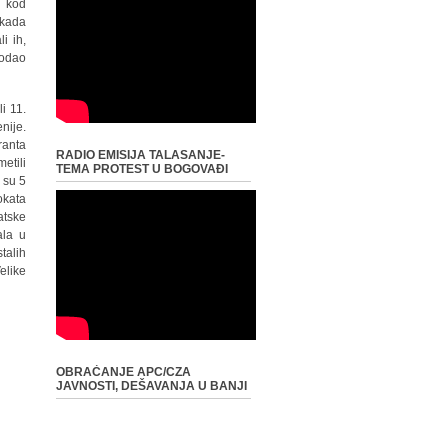
 kod
 kada
i ih,
dodao
i 11.
nije.
ranta
RADIO EMISIJA TALASANJE-
etili
TEMA PROTEST U BOGOVAĐI
 su 5
okata
atske
ala u
talih
elike
OBRAĆANJE APC/CZA
JAVNOSTI, DEŠAVANJA U BANJI