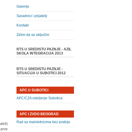
Galerije
Saradnici i prijatelji
Kontakt
Zelim da se uključim
RTS U SREDISTU PAZNJE - AZIL
SKOLA INTEGRACIJA 2013
RTS U SREDISTU PAZNJE -
SITUACIJA U SUBOTICI 2012
APC U SUBOTICI
APC/CZA odeljenje Subotica
APC I ZVDO BEOGRAD
Rad sa maloletnicima bez pratnje
adeš)
 prve