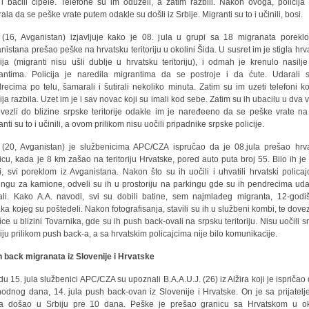
i i bacili cipele. Telefone su im oduzeli, a zatim razbili. Nakon ovoga, policija 
ala da se peške vrate putem odakle su došli iz Srbije. Migranti su to i učinili, bosi.
 (16, Avganistan) izjavljuje kako je 08. jula u grupi sa 18 migranata porekl
nistana prešao peške na hrvatsku teritoriju u okolini Šida. U susret im je stigla hrv
cija (migranti nisu ušli dublje u hrvatsku teritoriju), i odmah je krenulo nasilj
antima. Policija je naredila migrantima da se postroje i da ćute. Udarali 
recima po telu, šamarali i šutirali nekoliko minuta. Zatim su im uzeti telefoni ko
cija razbila. Uzet im je i sav novac koji su imali kod sebe. Zatim su ih ubacilu u dva v
evezli do blizine srpske teritorije odakle im je naređeeno da se peške vrate na 
nti su to i učinili, a ovom prilikom nisu uočili pripadnike srpske policije.
 (20, Avganistan) je službenicima APC/CZA ispručao da je 08.jula prešao hrv
icu, kada je 8 km zašao na teritoriju Hrvatske, pored auto puta broj 55. Bilo ih je
i, svi poreklom iz Avganistana. Nakon što su ih uočili i uhvatili hrvatski policaj
ingu za kamione, odveli su ih u prostoriju na parkingu gde su ih pendrecima udar
rali. Kako A.A. navodi, svi su dobili batine, sem najmlađeg migranta, 12-godi
ka kojeg su poštedeli. Nakon fotografisanja, stavili su ih u službeni kombi, te dovez
ice u blizini Tovarnika, gde su ih push back-ovali na srpsku teritoriju. Nisu uočili s
ciju prilikom push back-a, a sa hrvatskim policajcima nije bilo komunikacije.
 back migranata iz Slovenije i Hrvatske
du 15. jula službenici APC/CZA su upoznali B.A.A.U.J. (26) iz Alžira koji je ispričao 
hodnog dana, 14. jula push back-ovan iz Slovenije i Hrvatske. On je sa prijatelj
ra došao u Srbiju pre 10 dana. Peške je prešao granicu sa Hrvatskom u ok