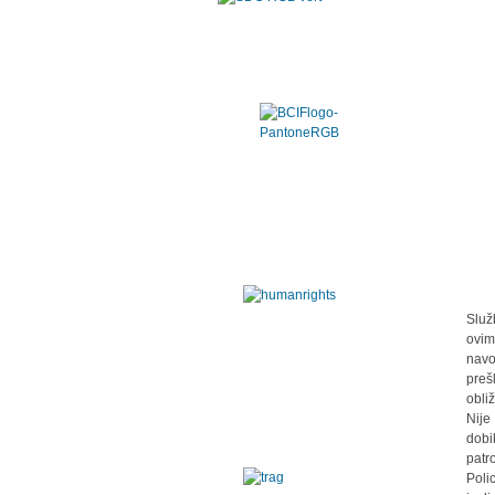
Služ
ovim
navo
preš
obli
Nije
dobi
patr
Poli