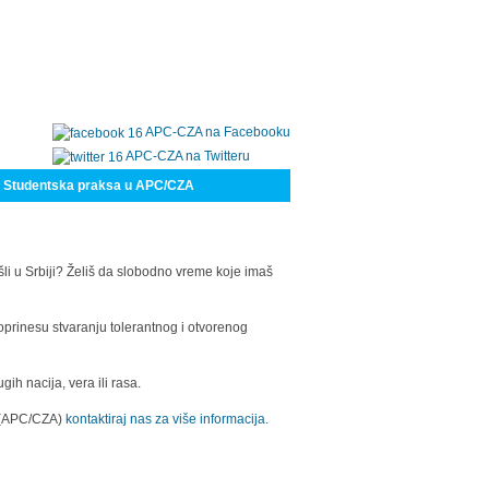
APC-CZA na Facebooku
APC-CZA na Twitteru
Studentska praksa u APC/CZA
šli u Srbiji? Želiš da slobodno vreme koje imaš
oprinesu stvaranju tolerantnog i otvorenog
h nacija, vera ili rasa.
a (APC/CZA)
kontaktiraj nas za više informacija.