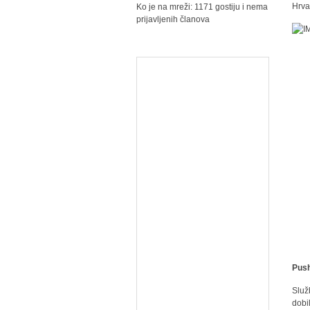
Hrva
Ko je na mreži: 1171 gostiju i nema
prijavljenih članova
Push
Služ
dobi