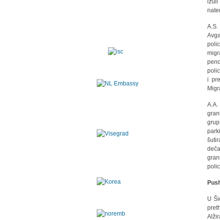
izul
nater
A.S.
Avga
poli
migr
pend
poli
i pr
Migra
A.A.
gran
grup
park
šuti
deča
gran
poli
Push
U Ši
pret
Alži