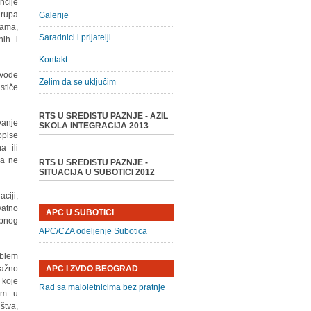
ncije
grupa
Galerije
bama,
Saradnici i prijatelji
nih i
Kontakt
ovode
Zelim da se uključim
stiče
RTS U SREDISTU PAZNJE - AZIL
vanje
SKOLA INTEGRACIJA 2013
opise
a ili
 a ne
RTS U SREDISTU PAZNJE -
SITUACIJA U SUBOTICI 2012
ciji,
vatno
APC U SUBOTICI
upnog
APC/CZA odeljenje Subotica
oblem
važno
APC I ZVDO BEOGRAD
 koje
Rad sa maloletnicima bez pratnje
jom u
štva,