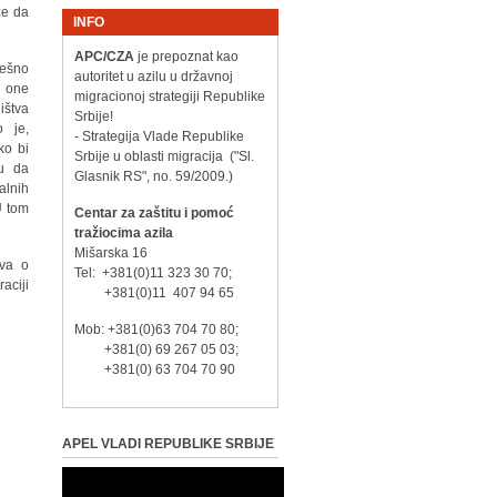
že da
INFO
APC/CZA
je prepoznat kao
pešno
autoritet u azilu u državnoj
o one
migracionoj strategiji Republike
ištva
Srbije!
o je,
- Strategija Vlade Republike
ko bi
Srbije u oblasti migracija ("Sl.
ju da
Glasnik RS", no. 59/2009.)
alnih
U tom
Centar za zaštitu i pomoć
tražiocima azila
Mišarska 16
ova o
Tel: +381(0)11 323 30 70;
aciji
+381(0)11 407 94 65
Mob: +381(0)63 704 70 80;
+381(0) 69 267 05 03;
+381(0) 63 704 70 90
APEL VLADI REPUBLIKE SRBIJE