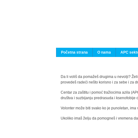
Početna strana
O nama
APC sekto
Da li voliš da pomažeš drugima u nevolji? Želiš
provedeš radeći nešto korisno i za sebe i za 
Centar za zaštitu i pomoć tražiocima azila (AP
društva i suzbijanju predrasuda i ksenofobije 
Volonter može biti svako ko je punoletan, ima 
Ukoliko imaš želju da pomogneš i vremena da s