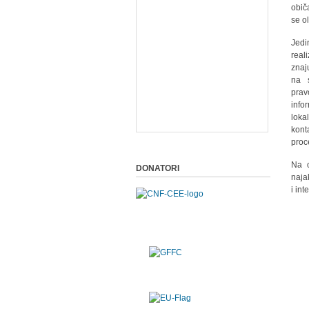
obič
se o
Jedi
real
znaj
na s
prav
info
loka
kont
proc
Na o
DONATORI
naja
i int