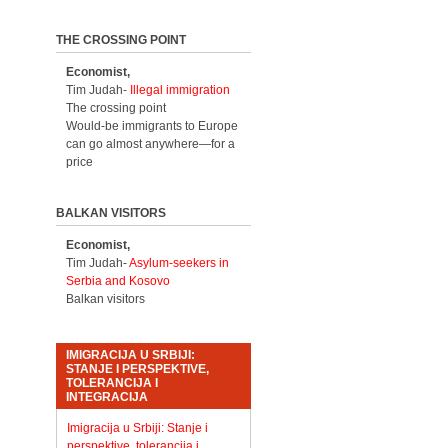
THE CROSSING POINT
Economist,
Tim Judah-
Illegal immigration
The crossing point
Would-be immigrants to Europe
can go almost anywhere—for a
price
BALKAN VISITORS
Economist,
Tim Judah-
Asylum-seekers in
Serbia and Kosovo
Balkan visitors
IMIGRACIJA U SRBIJI:
STANJE I PERSPEKTIVE,
TOLERANCIJA I
INTEGRACIJA
Imigracija u Srbiji: Stanje i
perspektive, tolerancija i