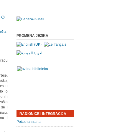
 o
PROMENA JEZIKA
gradu
bije,
eške,
ica u
ilo o
venih
zašto
 se i
jaju,
RADIONICE I INTEGRACIJA
ima i
Početna strana