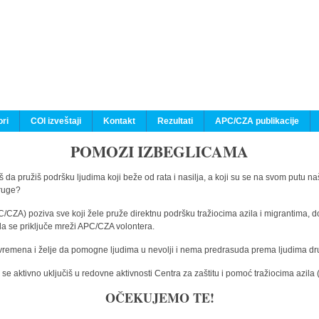
ri
COI izveštaji
Kontakt
Rezultati
APC/CZA publikacije
POMOZI IZBEGLICAMA
 da pružiš podršku ljudima koji beže od rata i nasilja, a koji su se na svom putu na
druge?
C/CZA) poziva sve koji žele pruže direktnu podršku tražiocima azila i migrantima, d
da se priključe mreži APC/CZA volontera.
vremena i želje da pomogne ljudima u nevolji i nema predrasuda prema ljudima drugi
e aktivno uključiš u redovne aktivnosti Centra za zaštitu i pomoć tražiocima azil
OČEKUJEMO TE!