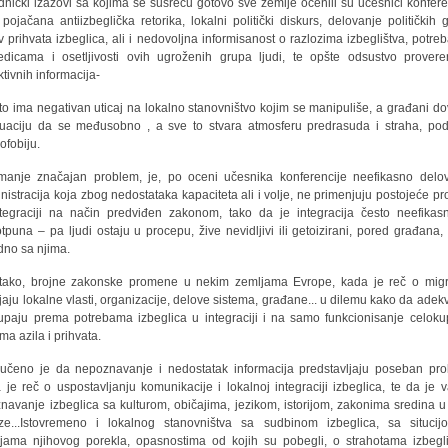
dnički izazovi sa kojima se susreću gotovo sve zemlje ocenili su učesnici konfere
 pojačana antiizbeglička retorika, lokalni politički diskurs, delovanje političkih 
iv prihvata izbeglica, ali i nedovoljna informisanost o razlozima izbeglištva, potre
edicama i osetljivosti ovih ugroženih grupa ljudi, te opšte odsustvo provere
ktivnih informacija-
to ima negativan uticaj na lokalno stanovništvo kojim se manipuliše, a građani d
tuaciju da se međusobno , a sve to stvara atmosferu predrasuda i straha, pod
ofobiju.
anje značajan problem, je, po oceni učesnika konferencije neefikasno delo
nistracija koja zbog nedostataka kapaciteta ali i volje, ne primenjuju postojeće pr
tegraciji na način predviđen zakonom, tako da je integracija često neefikasn
tpuna – pa ljudi ostaju u procepu, žive nevidljivi ili getoizirani, pored građana,
dno sa njima.
 tako, brojne zakonske promene u nekim zemljama Evrope, kada je reč o migra
ljaju lokalne vlasti, organizacije, delove sistema, građane... u dilemu kako da adek
upaju prema potrebama izbeglica u integraciji i na samo funkcionisanje celok
ma azila i prihvata.
jučeno je da nepoznavanje i nedostatak informacija predstavljaju poseban pr
 je reč o uspostavljanju komunikacije i lokalnoj integraciji izbeglica, te da je 
navanje izbeglica sa kulturom, običajima, jezikom, istorijom, zakonima sredina u
ze...Istovremeno i lokalnog stanovništva sa sudbinom izbeglica, sa situci
jama njihovog porekla, opasnostima od kojih su pobegli, o strahotama izbegli