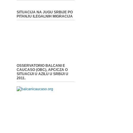
SITUACIJA NA JUGU SRBIJE PO
PITANJU ILEGALNIH MIGRACIJA
OSSERVATORIO BALCANI E
CAUCASO (OBC), APC/CZA O
SITUACIJI U AZILU U SRBIJI U
2011.