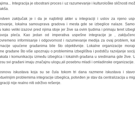
ajima... Integracija je obostrani proces i uz razumevanje i kulturološke sličnosti mo
lakša.
nstven zaključak je i da je najbitniji akter u integraciji i uslov za njeno us
izovanje, lokalna samouprava gradova i mesta gde se izbeglice nalaze. Sam
u kako veliki izazovi pred njima stoje jer žive sa ovim ljudima i primaju teret izbegl
voja pleća. Kao jedan od imperativa uspešne integracije je , zaključen
ovremeno informisanje i odgovornost i razumevanje medija za ovaj problem, ka
rmacije upućene građanima bile što objektivnije. Lokalne organizacije mora
lne građane što više upoznaju o problemima izbeglištva i podstiču razvijanje socij
akata i komunikaciju između izbeglica i lokalnih građana u sredinama gde žive. 
esu svi građani imaju značajnu ulogu,ali posebnu mladi i omladinske organizacije.
snovu iskustava koja su se čula tokom tri dana razmene iskustava i stav
ktuelnijim problemima integracije izbeglica, potvrđen je stav da centralizacija u migr
egraciji nije realno niti održivo rešenje.