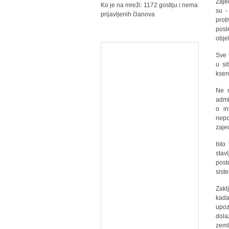
Zaje
Ko je na mreži: 1172 gostiju i nema
su -
prijavljenih članova
prot
posl
obje
Sve 
u si
ksen
Ne m
admi
o in
nepo
zaje
Isto
stav
post
siste
Zakl
kada
upoz
dola
zeml