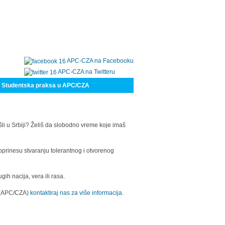
APC-CZA na Facebooku
APC-CZA na Twitteru
Studentska praksa u APC/CZA
šli u Srbiji? Želiš da slobodno vreme koje imaš
oprinesu stvaranju tolerantnog i otvorenog
h nacija, vera ili rasa.
a (APC/CZA)
kontaktiraj nas za više informacija.