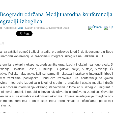
Beogradu održana Medjunarodna konferencija
tegraciji izbeglica
ji
Kategorija:
Vesti
Datum kreiranja
10 Decembar 2018
ar za zaštitu i pomoć tražiocima azila, organizovao je od 5. do 8. decembra u Beo
narodnu konferenciju o izazovima u integraciji izbeglica na Balkanu i u EU
erencija je okupila eksperte, predstavnike organizacija i lokalnih samouprava iz Sr
donije, Hrvatske, Bosne, Rumunije, Bugarske, Italije, Austrije, Slovenije Č
ačke, Poljske, Mađarske, koji su razmenili iskustva i prakse o integraciji izbegl
ovim zemljama, postojećim i budućim izazovima. Na Konferenciji se govor
ovima integracije izbeglica u lokalnoj sredini, o značaju i uticaju medija i društ
a u procesu informisanja lokalnog stanovništva o tome ko su izbeglici i migranti, 
 njihovoj sredini, i potrebi njihovog uključivanja u društvenu zajedicu. Govorilo
enjivala su se iskustva o zakonskim okvirima u kojima se integracije izbeglica odvi
nkretnim koracima i onim koje treba preduzimati, o teškoćama, podsticaj
rekama.