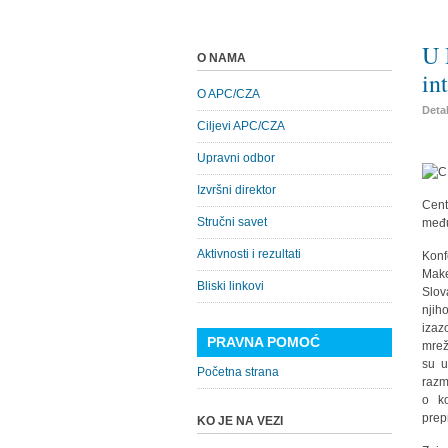
U 
O NAMA
in
O APC/CZA
Detal
Ciljevi APC/CZA
Upravni odbor
Izvršni direktor
Cent
Stručni savet
među
Aktivnosti i rezultati
Konf
Make
Bliski linkovi
Slov
njih
izaz
PRAVNA POMOĆ
mrež
su u
Početna strana
razm
o ko
prep
KO JE NA VEZI