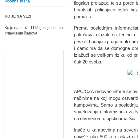
Početna strana
ilegalan prelazak, te su pored i
hrvatskih policajaca ostali be
porodica.
KO JE NA VEZI
Prema poslednjim informacij
Ko je na mreži: 1115 gostiju i nema
prijavljenih članova
pokušava ulazak na teritoriju
peške, hodajući prugom, ili šum
i čamcima da se domogne obale 
izlažući se velikom riziku od 
čak 20 osoba.
APC/CZA redovno informiše ova 
načinima na koji mogu ostvarit
kampovima. Samo u poslednja d
savetovanja i informisanja za 5
na otvorenom u opštinama Šid 
Inače u kampovima na severnoj
najviše oko 800 lica nalazi u