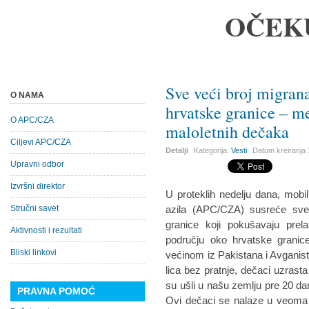
OČEK
Sve veći broj migran
O NAMA
hrvatske granice – me
O APC/CZA
maloletnih dečaka
Ciljevi APC/CZA
Detalji
Kategorija:
Vesti
Datum kreiranja
Upravni odbor
Izvršni direktor
U proteklih nedelju dana, mobi
Stručni savet
azila (APC/CZA) susreće sve
granice koji pokušavaju prel
Aktivnosti i rezultati
području oko hrvatske granic
Bliski linkovi
većinom iz Pakistana i Avganist
lica bez pratnje, dečaci uzrast
su ušli u našu zemlju pre 20 dan
PRAVNA POMOĆ
Ovi dečaci se nalaze u veoma te