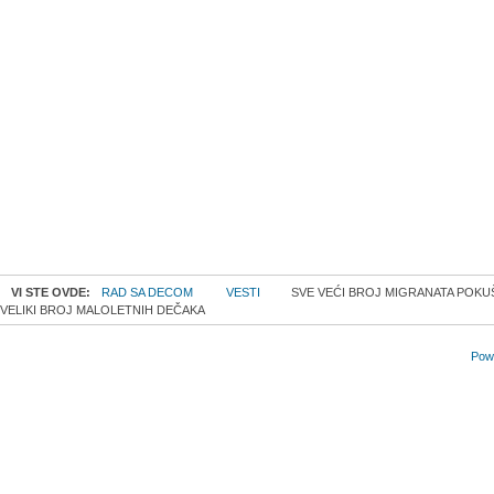
VI STE OVDE:
RAD SA DECOM
VESTI
SVE VEĆI BROJ MIGRANATA POKU
VELIKI BROJ MALOLETNIH DEČAKA
Powe