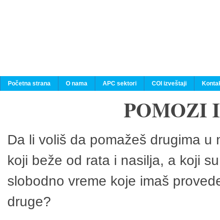
Početna strana
O nama
APC sektori
COI izveštaji
Konta
POMOZI 
Da li voliš da pomažeš drugima u n
koji beže od rata i nasilja, a koji 
slobodno vreme koje imaš provedeš
druge?