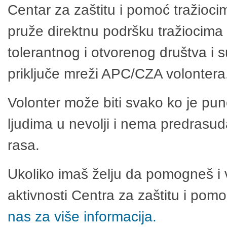
Centar za zaštitu i pomoć tražioci
pruže direktnu podršku tražiocima 
tolerantnog i otvorenog društva i 
priključe mreži APC/CZA volontera
Volonter može biti svako ko je pu
ljudima u nevolji i nema predrasuda
rasa.
Ukoliko imaš želju da pomogneš i 
aktivnosti Centra za zaštitu i po
nas za više informacija.