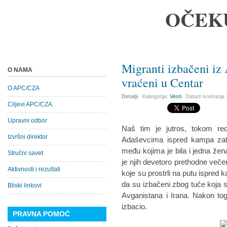
OČEK
Migranti izbačeni i
O NAMA
vraćeni u Centar
O APC/CZA
Detalji
Kategorija:
Vesti
Datum kreiranja
Ciljevi APC/CZA
Upravni odbor
Naš tim je jutros, tokom re
Izvršni direktor
Adaševcima ispred kampa zat
među kojima je bila i jedna žena
Stručni savet
je njih devetoro prethodne več
Aktivnosti i rezultati
koje su prostrli na putu ispred 
da su izbačeni zbog tuče koja 
Bliski linkovi
Avganistana i Irana. Nakon tog
izbacio.
PRAVNA POMOĆ