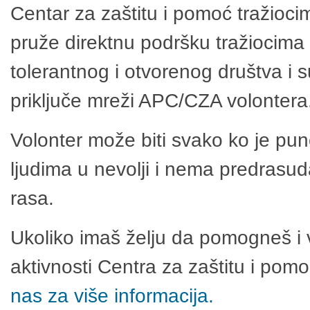
Centar za zaštitu i pomoć tražioci
pruže direktnu podršku tražiocima 
tolerantnog i otvorenog društva i 
priključe mreži APC/CZA volontera
Volonter može biti svako ko je pu
ljudima u nevolji i nema predrasuda
rasa.
Ukoliko imaš želju da pomogneš i 
aktivnosti Centra za zaštitu i po
nas za više informacija.