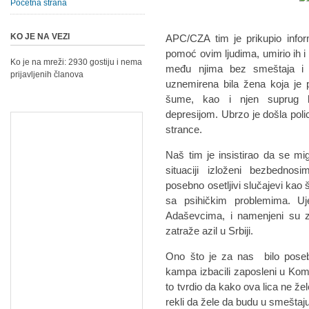
Početna strana
KO JE NA VEZI
APC/CZA tim je prikupio infor
pomoć ovim ljudima, umirio ih i 
Ko je na mreži: 2930 gostiju i nema
među njima bez smeštaja i m
prijavljenih članova
uznemirena bila žena koja je 
šume, kao i njen suprug 
depresijom. Ubrzo je došla polic
strance.
Naš tim je insistirao da se m
situaciji izloženi bezbednos
posebno osetljivi slučajevi kao 
sa psihičkim problemima. Uje
Adaševcima, i namenjeni su z
zatraže azil u Srbiji.
Ono što je za nas bilo posebn
kampa izbacili zaposleni u Kom
to tvrdio da kako ova lica ne že
rekli da žele da budu u smeštaju