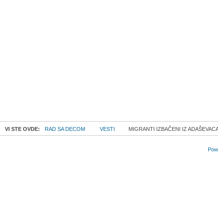
VI STE OVDE:
RAD SA DECOM
VESTI
MIGRANTI IZBAČENI IZ ADAŠEVAC
Powe