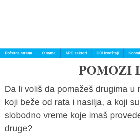
Početna strana
O nama
APC sektori
COI izveštaji
Konta
POMOZI 
Da li voliš da pomažeš drugima u n
koji beže od rata i nasilja, a koji 
slobodno vreme koje imaš provedeš
druge?