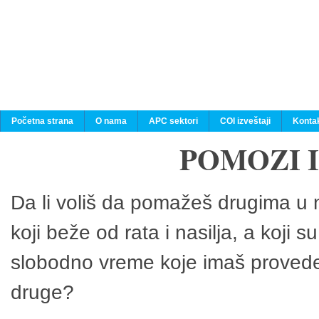
Početna strana
O nama
APC sektori
COI izveštaji
Konta
POMOZI 
Da li voliš da pomažeš drugima u n
koji beže od rata i nasilja, a koji 
slobodno vreme koje imaš provedeš
druge?