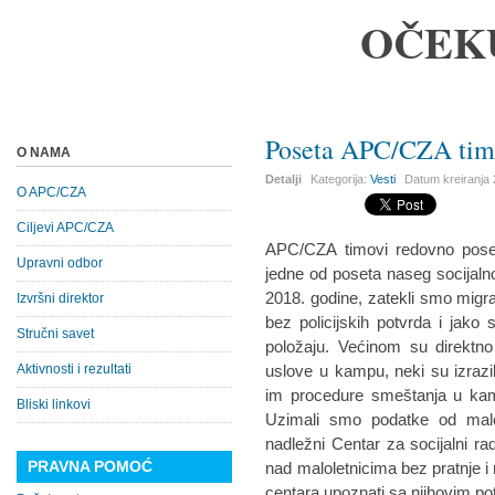
OČEK
Poseta APC/CZA tima
O NAMA
Detalji
Kategorija:
Vesti
Datum kreiranja
O APC/CZA
Ciljevi APC/CZA
APC/CZA timovi redovno pose
Upravni odbor
jedne od poseta naseg socijalno
2018. godine, zatekli smo migr
Izvršni direktor
bez policijskih potvrda i jako
Stručni savet
položaju. Većinom su direktno
Aktivnosti i rezultati
uslove u kampu, neki su izraz
im procedure smeštanja u kam
Bliski linkovi
Uzimali smo podatke od malol
nadležni Centar za socijalni rad
PRAVNA POMOĆ
nad maloletnicima bez pratnje i r
centara upoznati sa njihovim p