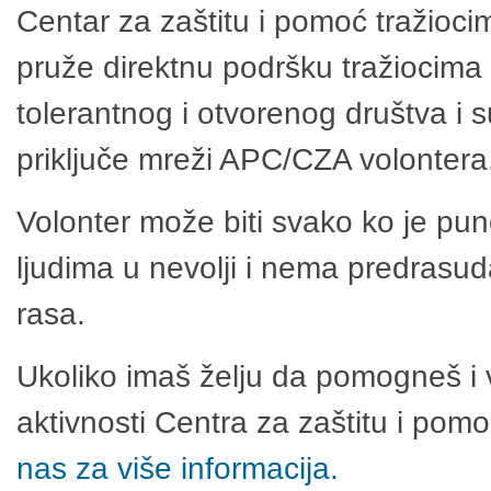
Centar za zaštitu i pomoć tražioci
pruže direktnu podršku tražiocima 
tolerantnog i otvorenog društva i 
priključe mreži APC/CZA volontera
Volonter može biti svako ko je pu
ljudima u nevolji i nema predrasuda
rasa.
Ukoliko imaš želju da pomogneš i 
aktivnosti Centra za zaštitu i po
nas za više informacija.