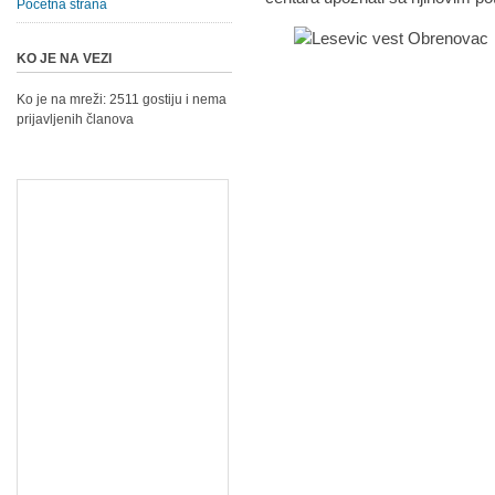
Početna strana
KO JE NA VEZI
Ko je na mreži: 2511 gostiju i nema
prijavljenih članova