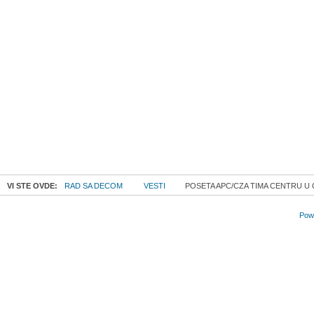
VI STE OVDE:
RAD SA DECOM
VESTI
POSETA APC/CZA TIMA CENTRU 
Powe