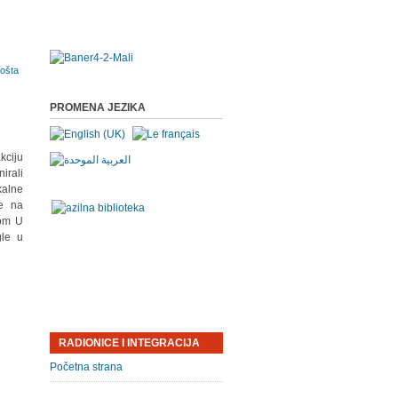
PROMENA JEZIKA
kciju
irali
alne
ve na
jom U
gle u
RADIONICE I INTEGRACIJA
Početna strana