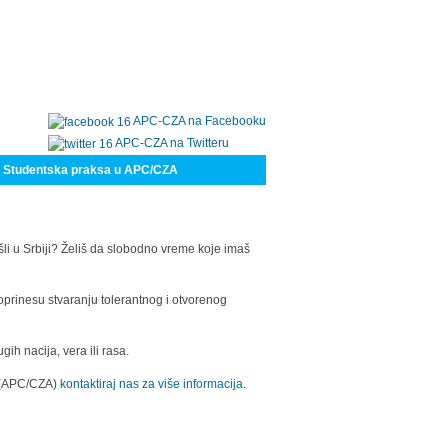
APC-CZA na Facebooku
APC-CZA na Twitteru
Studentska praksa u APC/CZA
šli u Srbiji? Želiš da slobodno vreme koje imaš
oprinesu stvaranju tolerantnog i otvorenog
h nacija, vera ili rasa.
a (APC/CZA)
kontaktiraj nas za više informacija.