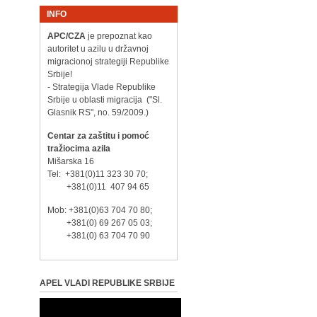
INFO
APC/CZA
je prepoznat kao
autoritet u azilu u državnoj
migracionoj strategiji Republike
Srbije!
- Strategija Vlade Republike
Srbije u oblasti migracija ("Sl.
Glasnik RS", no. 59/2009.)
Centar za zaštitu i pomoć
tražiocima azila
Mišarska 16
Tel: +381(0)11 323 30 70;
+381(0)11 407 94 65
Mob: +381(0)63 704 70 80;
+381(0) 69 267 05 03;
+381(0) 63 704 70 90
APEL VLADI REPUBLIKE SRBIJE