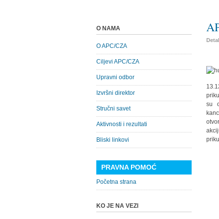
AP
O NAMA
Detal
O APC/CZA
Ciljevi APC/CZA
Upravni odbor
13.1
Izvršni direktor
prik
su 
Stručni savet
kanc
otvo
Aktivnosti i rezultati
akci
prik
Bliski linkovi
PRAVNA POMOĆ
Početna strana
KO JE NA VEZI