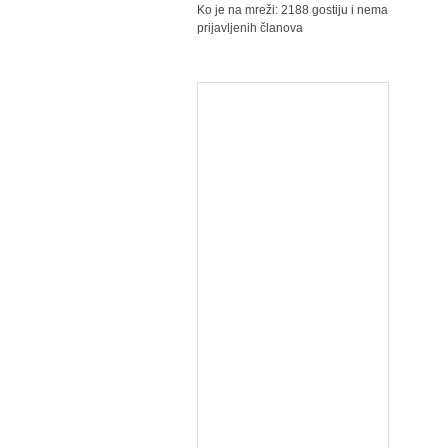
Ko je na mreži: 2188 gostiju i nema
prijavljenih članova