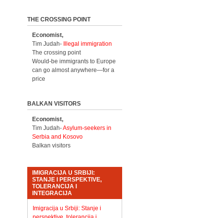
THE CROSSING POINT
Economist,
Tim Judah-
Illegal immigration
The crossing point
Would-be immigrants to Europe
can go almost anywhere—for a
price
BALKAN VISITORS
Economist,
Tim Judah-
Asylum-seekers in
Serbia and Kosovo
Balkan visitors
IMIGRACIJA U SRBIJI:
STANJE I PERSPEKTIVE,
TOLERANCIJA I
INTEGRACIJA
Imigracija u Srbiji: Stanje i
perspektive, tolerancija i