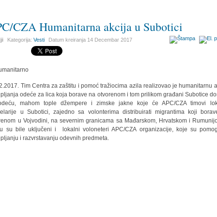
C/CZA Humanitarna akcija u Subotici
ji
Kategorija:
Vesti
Datum kreiranja
14 Decembar 2017
2.2017. Tim Centra za zaštitu i pomoć tražiocima azila realizovao je humanitarnu a
upljanja odeće za lica koja borave na otvorenom i tom prilikom građani Subotice don
odeću, mahom tople džempere i zimske jakne koje će APC/CZA timovi lok
elarije u Subotici, zajedno sa volonterima distribuirati migrantima koji bora
renom u Vojvodini, na severnim granicama sa Mađarskom, Hrvatskom i Rumuni
ju su bile uključeni i lokalni voloneteri APC/CZA organizacije, koje su pomo
upljanju i razvrstavanju odevnih predmeta.