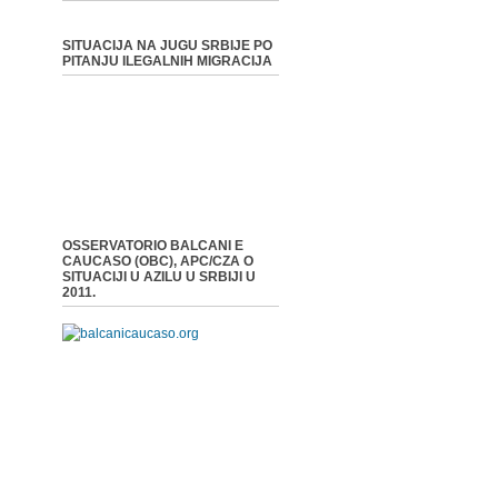
SITUACIJA NA JUGU SRBIJE PO
PITANJU ILEGALNIH MIGRACIJA
OSSERVATORIO BALCANI E
CAUCASO (OBC), APC/CZA O
SITUACIJI U AZILU U SRBIJI U
2011.