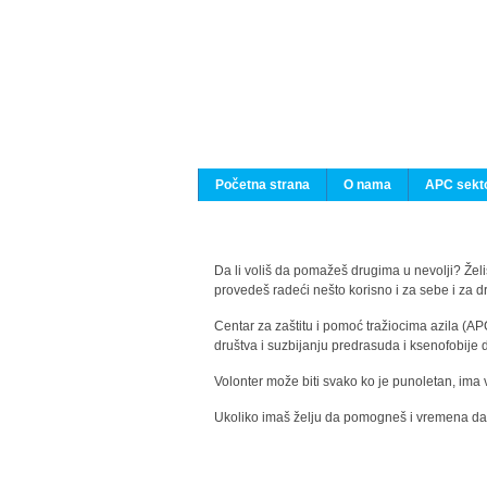
Početna strana
O nama
APC sekto
Da li voliš da pomažeš drugima u nevolji? Želiš
provedeš radeći nešto korisno i za sebe i za 
Centar za zaštitu i pomoć tražiocima azila (AP
društva i suzbijanju predrasuda i ksenofobije 
Volonter može biti svako ko je punoletan, ima 
Ukoliko imaš želju da pomogneš i vremena da s