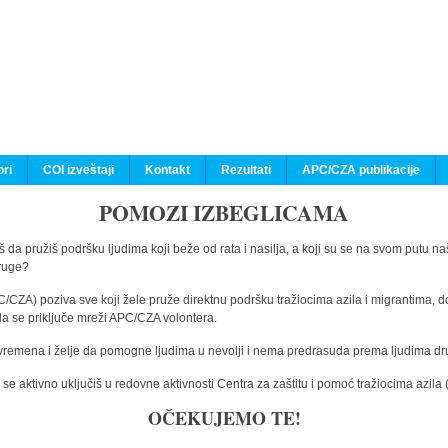
ri
COI izveštaji
Kontakt
Rezultati
APC/CZA publikacije
POMOZI IZBEGLICAMA
 da pružiš podršku ljudima koji beže od rata i nasilja, a koji su se na svom putu na
druge?
C/CZA) poziva sve koji žele pruže direktnu podršku tražiocima azila i migrantima, d
da se priključe mreži APC/CZA volontera.
vremena i želje da pomogne ljudima u nevolji i nema predrasuda prema ljudima drugi
e aktivno uključiš u redovne aktivnosti Centra za zaštitu i pomoć tražiocima azil
OČEKUJEMO TE!