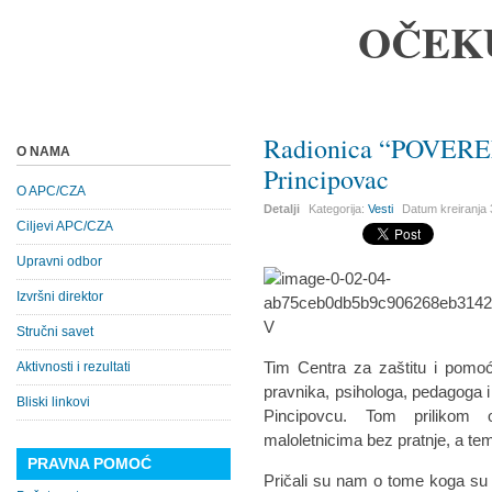
OČEK
Radionica “POVEREN
O NAMA
Principovac
O APC/CZA
Detalji
Kategorija:
Vesti
Datum kreiranja
Ciljevi APC/CZA
Upravni odbor
Izvršni direktor
Stručni savet
Tim Centra za zaštitu i pomoć
Aktivnosti i rezultati
pravnika, psihologa, pedagoga i 
Bliski linkovi
Pincipovcu. Tom prilikom o
maloletnicima bez pratnje, a te
PRAVNA POMOĆ
Pričali su nam o tome koga su up