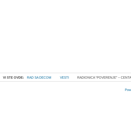
VI STE OVDE:
RAD SA DECOM
VESTI
RADIONICA “POVERENJE” – CENTA
Powe