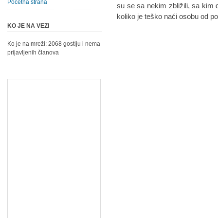
Početna strana
su se sa nekim zbližili, sa kim d
koliko je teško naći osobu od p
KO JE NA VEZI
Ko je na mreži: 2068 gostiju i nema
prijavljenih članova