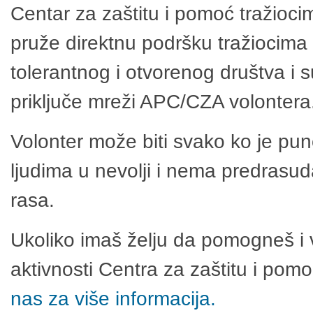
Centar za zaštitu i pomoć tražioci
pruže direktnu podršku tražiocima 
tolerantnog i otvorenog društva i 
priključe mreži APC/CZA volontera
Volonter može biti svako ko je pu
ljudima u nevolji i nema predrasuda
rasa.
Ukoliko imaš želju da pomogneš i 
aktivnosti Centra za zaštitu i po
nas za više informacija.