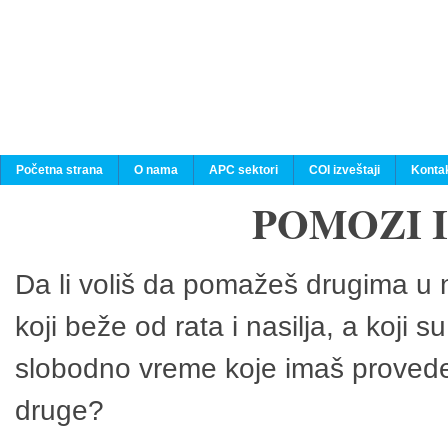
Početna strana
O nama
APC sektori
COI izveštaji
Konta
POMOZI 
Da li voliš da pomažeš drugima u n
koji beže od rata i nasilja, a koji 
slobodno vreme koje imaš provedeš
druge?