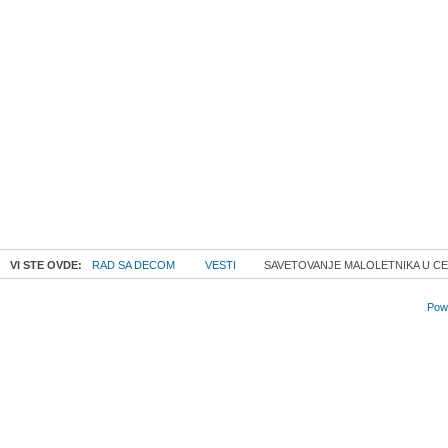
VI STE OVDE:
RAD SA DECOM
VESTI
SAVETOVANJE MALOLETNIKA U CEN
Powe