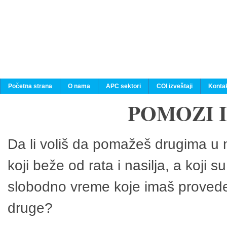
Početna strana
O nama
APC sektori
COI izveštaji
Konta
POMOZI 
Da li voliš da pomažeš drugima u n
koji beže od rata i nasilja, a koji 
slobodno vreme koje imaš provedeš
druge?