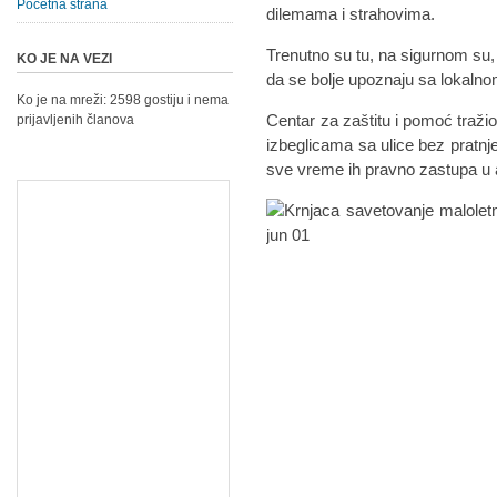
Početna strana
dilemama i strahovima.
Trenutno su tu, na sigurnom su,
KO JE NA VEZI
da se bolje upoznaju sa lokalno
Ko je na mreži: 2598 gostiju i nema
Centar za zaštitu i pomoć traž
prijavljenih članova
izbeglicama sa ulice bez pratnje 
sve vreme ih pravno zastupa u 