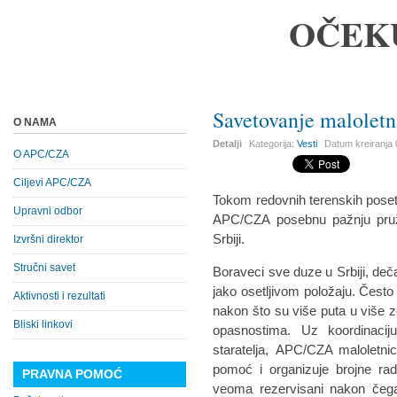
OČEK
Savetovanje maloletni
O NAMA
Detalji
Kategorija:
Vesti
Datum kreiranja
O APC/CZA
Ciljevi APC/CZA
Tokom redovnih terenskih poseta
Upravni odbor
APC/CZA posebnu pažnju pruža
Srbiji.
Izvršni direktor
Stručni savet
Boraveci sve duze u Srbiji, deč
jako osetljivom položaju. Često 
Aktivnosti i rezultati
nakon što su više puta u više ze
Bliski linkovi
opasnostima. Uz koordinaciju
staratelja, APC/CZA maloletni
pomoć i organizuje brojne ra
PRAVNA POMOĆ
veoma rezervisani nakon čega