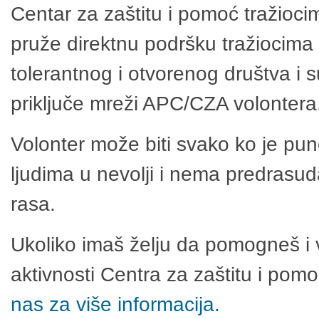
Centar za zaštitu i pomoć tražioci
pruže direktnu podršku tražiocima 
tolerantnog i otvorenog društva i 
priključe mreži APC/CZA volontera
Volonter može biti svako ko je pu
ljudima u nevolji i nema predrasuda
rasa.
Ukoliko imaš želju da pomogneš i 
aktivnosti Centra za zaštitu i po
nas za više informacija.