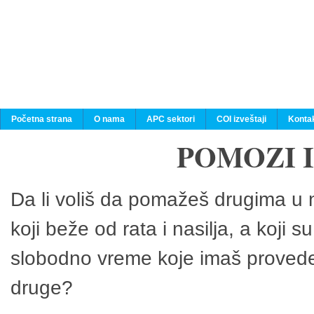
Početna strana
O nama
APC sektori
COI izveštaji
Konta
POMOZI 
Da li voliš da pomažeš drugima u n
koji beže od rata i nasilja, a koji 
slobodno vreme koje imaš provedeš
druge?