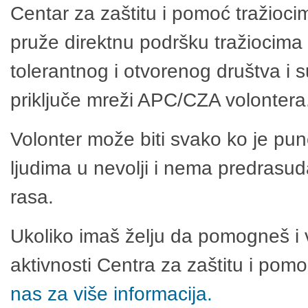
Centar za zaštitu i pomoć tražioci
pruže direktnu podršku tražiocima 
tolerantnog i otvorenog društva i 
priključe mreži APC/CZA volontera
Volonter može biti svako ko je pu
ljudima u nevolji i nema predrasuda
rasa.
Ukoliko imaš želju da pomogneš i 
aktivnosti Centra za zaštitu i po
nas za više informacija.