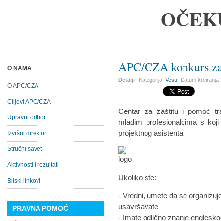
OČEK
APC/CZA konkurs za 
O NAMA
Detalji
Kategorija:
Vesti
Datum kreiranja
O APC/CZA
Ciljevi APC/CZA
Centar za zaštitu i pomoć tr
Upravni odbor
mladim profesionalcima s koji b
projektnog asistenta.
Izvršni direktor
Stručni savet
Aktivnosti i rezultati
Ukoliko ste:
Bliski linkovi
- Vredni, umete da se organizujet
usavršavate
PRAVNA POMOĆ
- Imate odlično znanje englesko