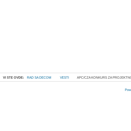
VI STE OVDE:
RAD SA DECOM
VESTI
APC/CZA KONKURS ZA PROJEKTN
Powe