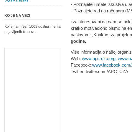
Početna strana
- Poznajete i imate iskustva u asi
- Poznajete rad na računaru (MS 
KO JE NA VEZI
i zainteresovani da nam se prikl
Ko je na mreži: 1009 gostiju i nema
kratko motivaciono pismo na e
prijavljenih članova
naslovom: „Konkurs za projektn
godine.
Više informacija o našoj organiz
Web:
www.apc-cza.org
;
www.azi
Facebook:
www.facebook.com/A
Twitter: twitter.com/APC_CZA