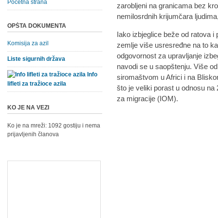
Početna strana
zarobljeni na granicama bez kro
nemilosrdnih krijumčara ljudima
OPŠTA DOKUMENTA
Iako izbjeglice beže od ratova i
Komisija za azil
zemlje više usresređne na to ka
odgovornost za upravljanje izbe
Liste sigurnih država
navodi se u saopštenju. Više od 
Info
siromaštvom u Africi i na Bliskom
lifleti za tražioce azila
što je veliki porast u odnosu na
za migracije (IOM).
KO JE NA VEZI
Ko je na mreži: 1092 gostiju i nema
prijavljenih članova