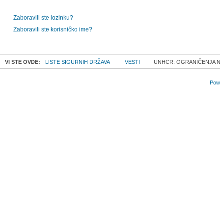
Zaboravili ste lozinku?
Zaboravili ste korisničko ime?
VI STE OVDE:
LISTE SIGURNIH DRŽAVA
VESTI
UNHCR: OGRANIČENJA N
Powe