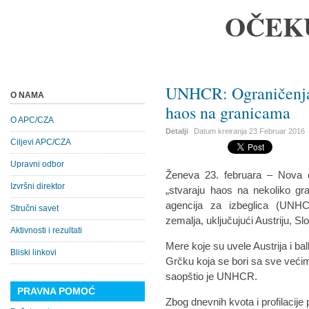
OČEK
UNHCR: Ograničenja n
O NAMA
haos na granicama
O APC/CZA
Detalji
Datum kreiranja
23 Februar 2016
Ciljevi APC/CZA
Upravni odbor
Ženeva 23. februara – Nova o
Izvršni direktor
„stvaraju haos na nekoliko gr
agencija za izbeglica (UNHCR
Stručni savet
zemalja, uključujući Austriju, Sl
Aktivnosti i rezultati
Mere koje su uvele Austrija i b
Bliski linkovi
Grčku koja se bori sa sve većim
saopštio je UNHCR.
PRAVNA POMOĆ
Zbog dnevnih kvota i profilacije 