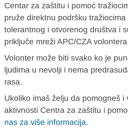
Centar za zaštitu i pomoć tražioci
pruže direktnu podršku tražiocima 
tolerantnog i otvorenog društva i 
priključe mreži APC/CZA volontera
Volonter može biti svako ko je pu
ljudima u nevolji i nema predrasuda
rasa.
Ukoliko imaš želju da pomogneš i 
aktivnosti Centra za zaštitu i po
nas za više informacija.