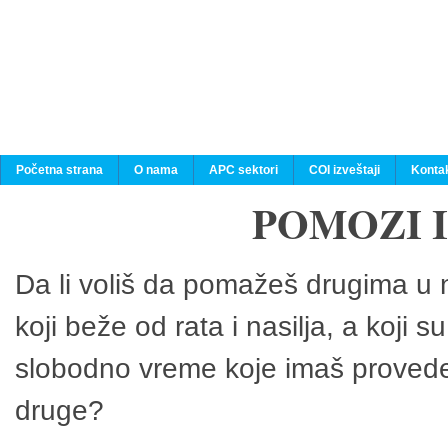
Početna strana
O nama
APC sektori
COI izveštaji
Konta
POMOZI 
Da li voliš da pomažeš drugima u n
koji beže od rata i nasilja, a koji 
slobodno vreme koje imaš provedeš
druge?