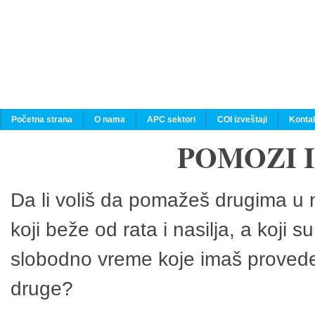
Početna strana
O nama
APC sektori
COI izveštaji
Konta
POMOZI 
Da li voliš da pomažeš drugima u n
koji beže od rata i nasilja, a koji 
slobodno vreme koje imaš provedeš
druge?