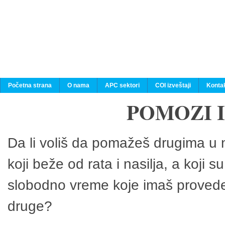
Početna strana
O nama
APC sektori
COI izveštaji
Konta
POMOZI 
Da li voliš da pomažeš drugima u n
koji beže od rata i nasilja, a koji 
slobodno vreme koje imaš provedeš
druge?