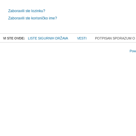
Zaboravili ste lozinku?
Zaboravili ste korisničko ime?
VI STE OVDE:
LISTE SIGURNIH DRŽAVA
VESTI
POTPISAN SPORAZUM O 
Powe