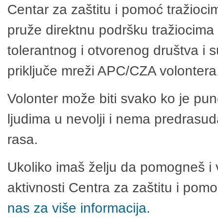
Centar za zaštitu i pomoć tražioci
pruže direktnu podršku tražiocima 
tolerantnog i otvorenog društva i 
priključe mreži APC/CZA volontera
Volonter može biti svako ko je pu
ljudima u nevolji i nema predrasuda
rasa.
Ukoliko imaš želju da pomogneš i 
aktivnosti Centra za zaštitu i po
nas za više informacija.