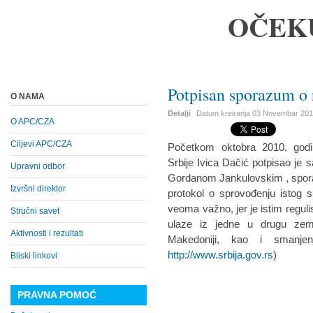
OČEK
Potpisan sporazum o
O NAMA
Detalji
Datum kreiranja
03 Novembar 20
O APC/CZA
Ciljevi APC/CZA
Početkom oktobra 2010. godin
Srbije Ivica Dačić potpisao je 
Upravni odbor
Gordanom Jankulovskim , sporaz
Izvršni direktor
protokol o sprovođenju istog 
veoma važno, jer je istim reguli
Stručni savet
ulaze iz jedne u drugu zeml
Aktivnosti i rezultati
Makedoniji, kao i smanjenje
http://www.srbija.gov.rs
)
Bliski linkovi
PRAVNA POMOĆ