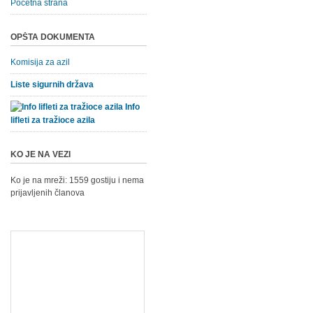
Početna strana
OPŠTA DOKUMENTA
Komisija za azil
Liste sigurnih država
Info
lifleti za tražioce azila
KO JE NA VEZI
Ko je na mreži: 1559 gostiju i nema
prijavljenih članova