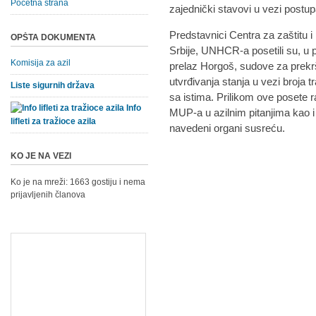
Početna strana
zajednički stavovi u vezi postu
Predstavnici Centra za zaštitu 
OPŠTA DOKUMENTA
Srbije, UNHCR-a posetili su, u p
Komisija za azil
prelaz Horgoš, sudove za prekrša
utvrđivanja stanja u vezi broja t
Liste sigurnih država
sa istima. Prilikom ove posete 
Info
MUP-a u azilnim pitanjima kao 
lifleti za tražioce azila
navedeni organi susreću.
KO JE NA VEZI
Ko je na mreži: 1663 gostiju i nema
prijavljenih članova