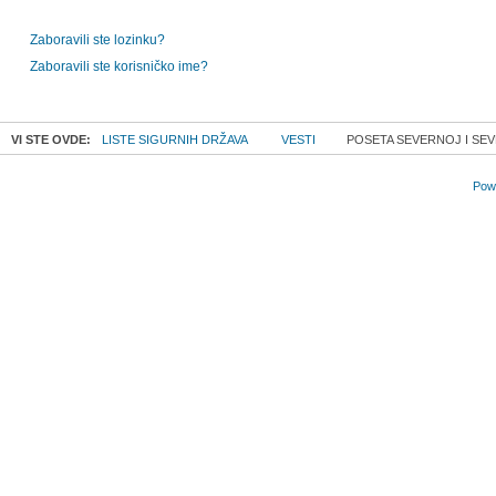
Zaboravili ste lozinku?
Zaboravili ste korisničko ime?
VI STE OVDE:
LISTE SIGURNIH DRŽAVA
VESTI
POSETA SEVERNOJ I SEV
Powe