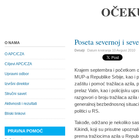
OČEK
Poseta severnoj i sev
O NAMA
Detalji
Datum kreiranja
10 Avgust 2010
O APC/CZA
Ciljevi APC/CZA
Krajem septembra i početkom o
Upravni odbor
MUP-a Republike Srbije, kao i p
zaštitu i pomoć tražilaca azila, 
Izvršni direktor
prelaz Vatin, kao i policijsku up
Stručni savet
razgovori o broju tražilaca azil
Aktivnosti i rezultati
generalnoj bezbednosnoj situaci
politici u RS.
Bliski linkovi
Takođe, održano je nekoliko sas
Kikindi, koji su prisutne upoz
PRAVNA POMOĆ
prema tražiocima azila u Republic