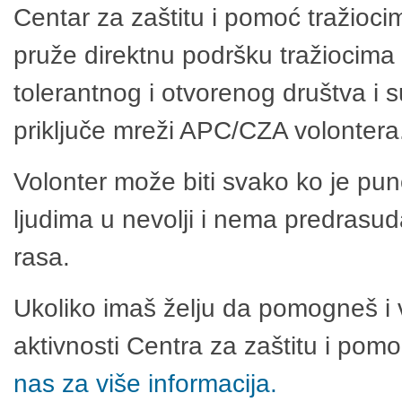
Centar za zaštitu i pomoć tražioci
pruže direktnu podršku tražiocima 
tolerantnog i otvorenog društva i 
priključe mreži APC/CZA volontera
Volonter može biti svako ko je pu
ljudima u nevolji i nema predrasuda
rasa.
Ukoliko imaš želju da pomogneš i 
aktivnosti Centra za zaštitu i po
nas za više informacija.