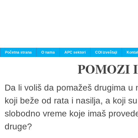
Početna strana
O nama
APC sektori
COI izveštaji
Konta
POMOZI 
Da li voliš da pomažeš drugima u n
koji beže od rata i nasilja, a koji 
slobodno vreme koje imaš provedeš
druge?