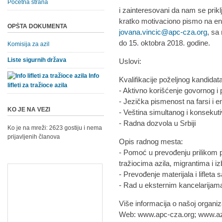
Početna strana
i zainteresovani da nam se prik
kratko motivaciono pismo na e
OPŠTA DOKUMENTA
jovana.vincic@apc-cza.org
, sa
do 15. oktobra 2018. godine.
Komisija za azil
Liste sigurnih država
Uslovi:
Info
Kvalifikacije poželjnog kandidat
lifleti za tražioce azila
- Aktivno korišćenje govornog i 
- Jezička pismenost na farsi i 
KO JE NA VEZI
- Veština simultanog i konseku
- Radna dozvola u Srbiji
Ko je na mreži: 2623 gostiju i nema
prijavljenih članova
Opis radnog mesta:
- Pomoć u prevođenju prilikom p
tražiocima azila, migrantima i i
- Prevođenje materijala i lifleta
- Rad u eksternim kancelarij
Više informacija o našoj organiz
Web: www.apc-cza.org; www.azil