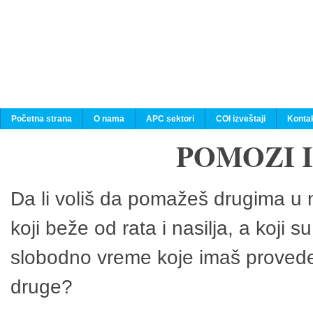
Početna strana
O nama
APC sektori
COI izveštaji
Konta
POMOZI 
Da li voliš da pomažeš drugima u n
koji beže od rata i nasilja, a koji 
slobodno vreme koje imaš provedeš
druge?