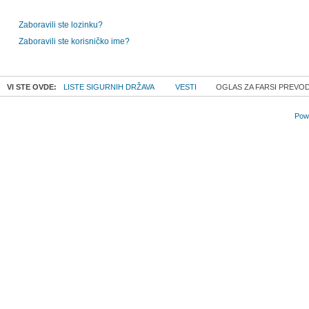
Zaboravili ste lozinku?
Zaboravili ste korisničko ime?
VI STE OVDE:
LISTE SIGURNIH DRŽAVA
VESTI
OGLAS ZA FARSI PREVO
Powe