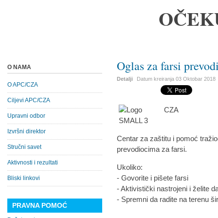
OČEK
Oglas za farsi prevod
O NAMA
Detalji
Datum kreiranja
03 Oktobar 2018
O APC/CZA
Ciljevi APC/CZA
Upravni odbor
Izvršni direktor
Centar za zaštitu i pomoć traži
Stručni savet
prevodiocima za farsi.
Aktivnosti i rezultati
Ukoliko:
- Govorite i pišete farsi
Bliski linkovi
- Aktivistički nastrojeni i želite 
- Spremni da radi
PRAVNA POMOĆ