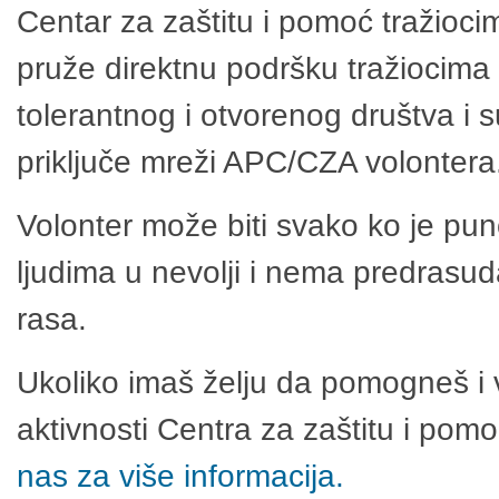
Centar za zaštitu i pomoć tražioci
pruže direktnu podršku tražiocima 
tolerantnog i otvorenog društva i 
priključe mreži APC/CZA volontera
Volonter može biti svako ko je pu
ljudima u nevolji i nema predrasuda
rasa.
Ukoliko imaš želju da pomogneš i 
aktivnosti Centra za zaštitu i po
nas za više informacija.