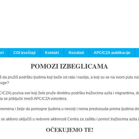
ri
COI izveštaji
Kontakt
Rezultati
APC/CZA publikacije
POMOZI IZBEGLICAMA
 da pružiš podršku ljudima koji beže od rata i nasilja, a koji su se na svom putu na
druge?
C/CZA) poziva sve koji žele pruže direktnu podršku tražiocima azila i migrantima, d
da se priključe mreži APC/CZA volontera.
vremena i želje da pomogne ljudima u nevolji i nema predrasuda prema ljudima drugi
e aktivno uključiš u redovne aktivnosti Centra za zaštitu i pomoć tražiocima azil
OČEKUJEMO TE!