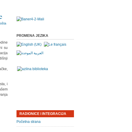
e
PROMENA JEZIKA
odine
ni su
acija
išnji
ačke,
ta, i
našem
vanja
RADIONICE I INTEGRACIJA
Početna strana