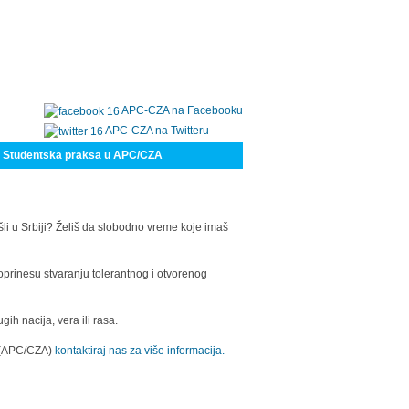
APC-CZA na Facebooku
APC-CZA na Twitteru
Studentska praksa u APC/CZA
šli u Srbiji? Želiš da slobodno vreme koje imaš
oprinesu stvaranju tolerantnog i otvorenog
h nacija, vera ili rasa.
a (APC/CZA)
kontaktiraj nas za više informacija.