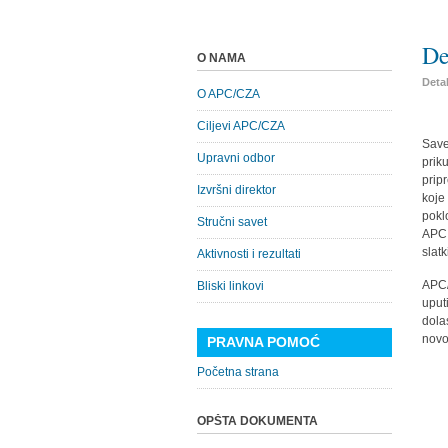
De
O NAMA
Detal
O APC/CZA
Ciljevi APC/CZA
Save
Upravni odbor
prik
prip
Izvršni direktor
koje
pokl
Stručni savet
APC 
slatk
Aktivnosti i rezultati
APC/
Bliski linkovi
uput
dola
novo
PRAVNA POMOĆ
Početna strana
OPŠTA DOKUMENTA