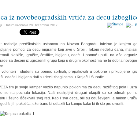
ca iz novobeogradskih vrtića za decu izbeglic
ji
Datum kreiranja
28 Decembar 2017
t roditelja predškolskih ustanova na Novom Beogradu inicirao je krajem g
upljanje pomoći za decu migrante koji žive u Srbiji. Tokom nedelju dana, mališa
remali slatkiše, igračke, čestitke, higijenu, odeću i pomoć uputili na više organiz
 rade sa decom iz ugroženih grupa koja u drugim okolnostima ne bi dobila novogod
on.
volonteri I studenti su pomoć sortirali, prepakovali u poklone i prikupljene igr
iši, odeća i higijena dati su deci izbeglicama u Krnjači I Subotici.
CZA tim je svoje kamper vozilo napunio poklonima za decu različitog pola i uzras
io se na poznatu lokaciju. Naši nestrpljivi drugari okupili su se odmah po 
sku i željno iščekivali svoj red. Kao i sva deca, bili su oduševljeni, a nakon uruči
godišnjih paketića, užurbano bi odlazili ka kampu kako bi ih što pre otvorili.