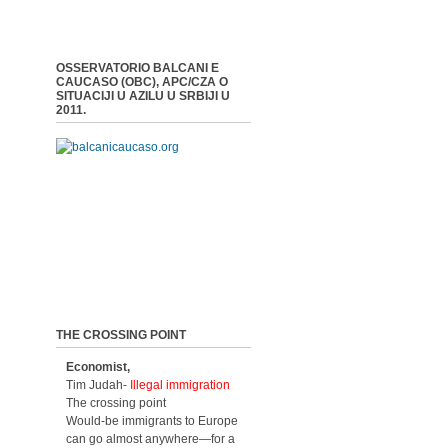
OSSERVATORIO BALCANI E
CAUCASO (OBC), APC/CZA O
SITUACIJI U AZILU U SRBIJI U
2011.
THE CROSSING POINT
Economist,
Tim Judah-
Illegal immigration
The crossing point
Would-be immigrants to Europe
can go almost anywhere—for a