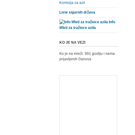
Komisija za azil
Liste sigurnih država
Info
lifleti za tražioce azila
KO JE NA VEZI
Ko je na mreži: 991 gostiju i nema
prijavljenih članova