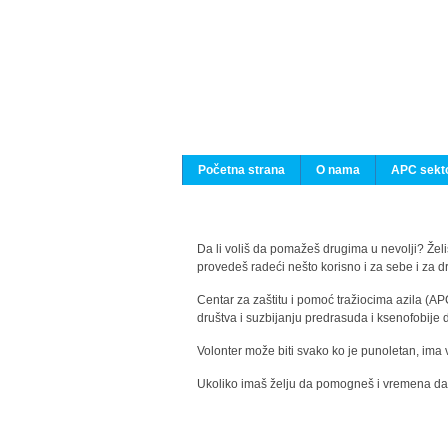
Početna strana
O nama
APC sekto
Da li voliš da pomažeš drugima u nevolji? Želiš
provedeš radeći nešto korisno i za sebe i za 
Centar za zaštitu i pomoć tražiocima azila (AP
društva i suzbijanju predrasuda i ksenofobije 
Volonter može biti svako ko je punoletan, ima 
Ukoliko imaš želju da pomogneš i vremena da s