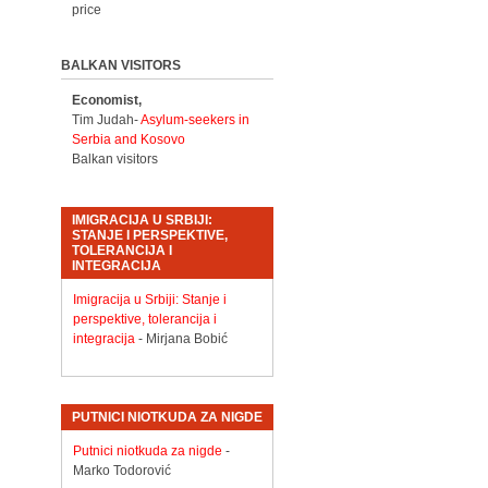
price
BALKAN VISITORS
Economist,
Tim Judah-
Asylum-seekers in
Serbia and Kosovo
Balkan visitors
IMIGRACIJA U SRBIJI:
STANJE I PERSPEKTIVE,
TOLERANCIJA I
INTEGRACIJA
Imigracija u Srbiji: Stanje i
perspektive, tolerancija i
integracija
- Mirjana Bobić
PUTNICI NIOTKUDA ZA NIGDE
Putnici niotkuda za nigde
-
Marko Todorović