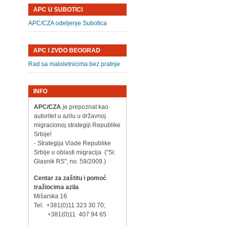
APC U SUBOTICI
APC/CZA odeljenje Subotica
APC I ZVDO BEOGRAD
Rad sa maloletnicima bez pratnje
INFO
APC/CZA
je prepoznat kao
autoritet u azilu u državnoj
migracionoj strategiji Republike
Srbije!
- Strategija Vlade Republike
Srbije u oblasti migracija ("Sl.
Glasnik RS", no. 59/2009.)
Centar za zaštitu i pomoć
tražiocima azila
Mišarska 16
Tel: +381(0)11 323 30 70;
+381(0)11 407 94 65