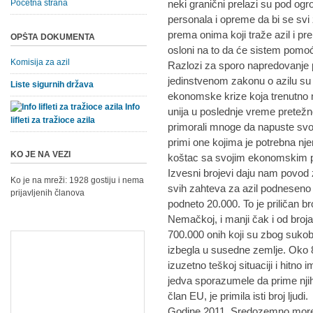
Početna strana
neki granični prelazi su pod o
personala i opreme da bi se svi 
prema onima koji traže azil i p
OPŠTA DOKUMENTA
osloni na to da će sistem pomoć
Komisija za azil
Razlozi za sporo napredovanj
jedinstvenom zakonu o azilu su
Liste sigurnih država
ekonomske krize koja trenutno
Info
unija u poslednje vreme pretežn
lifleti za tražioce azila
primorali mnoge da napuste svoj
primi one kojima je potrebna nje
KO JE NA VEZI
koštac sa svojim ekonomskim 
Izvesni brojevi daju nam povod z
Ko je na mreži: 1928 gostiju i nema
svih zahteva za azil podneseno j
prijavljenih članova
podneto 20.000. To je priličan br
Nemačkoj, i manji čak i od broja
700.000 onih koji su zbog sukoba 
izbegla u susedne zemlje. Oko 
izuzetno teškoj situaciji i hitno
jedva sporazumele da prime nji
član EU, je primila isti broj ljudi.
Godine 2011. Sredozemno more