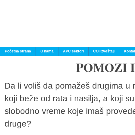
Početna strana
O nama
APC sektori
COI izveštaji
Konta
POMOZI 
Da li voliš da pomažeš drugima u n
koji beže od rata i nasilja, a koji 
slobodno vreme koje imaš provedeš
druge?