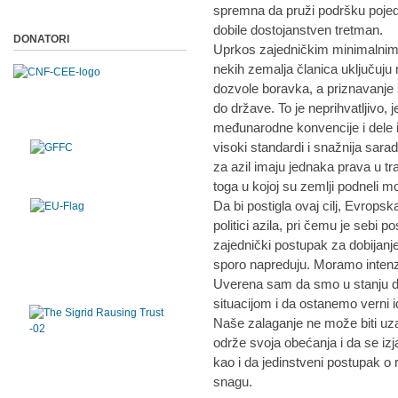
spremna da pruži podršku pojed
dobile dostojanstven tretman.
DONATORI
Uprkos zajedničkim minimalnim 
nekih zemalja članica uključuju
dozvole boravka, a priznavanje 
do države. To je neprihvatljivo, 
međunarodne konvencije i dele i
visoki standardi i snažnija sara
za azil imaju jednaka prava u t
toga u kojoj su zemlji podneli mo
Da bi postigla ovaj cilj, Evrops
politici azila, pri čemu je sebi 
zajednički postupak za dobijanje 
sporo napreduju. Moramo intenzi
Uverena sam da smo u stanju 
situacijom i da ostanemo verni id
Naše zalaganje ne može biti uz
održe svoja obećanja i da se i
kao i da jedinstveni postupak o 
snagu.