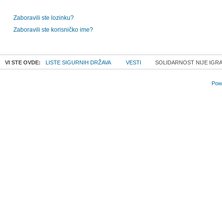
Zaboravili ste lozinku?
Zaboravili ste korisničko ime?
VI STE OVDE:
LISTE SIGURNIH DRŽAVA
VESTI
SOLIDARNOST NIJE IGRA
Powe