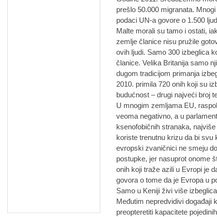
prešlo 50.000 migranata. Mnogi s
podaci UN-a govore o 1.500 ljud
Malte morali su tamo i ostati, ia
zemlje članice nisu pružile gotov
ovih ljudi. Samo 300 izbeglica k
članice. Velika Britanija samo 
dugom tradicijom primanja izbe
2010. primila 720 onih koji su iz
budućnost – drugi najveći broj t
U mnogim zemljama EU, raspolož
veoma negativno, a u parlamentim
ksenofobičnih stranaka, najviš
koriste trenutnu krizu da bi svu k
evropski zvaničnici ne smeju doz
postupke, jer nasuprot onome št
onih koji traže azili u Evropi je 
govora o tome da je Evropa u po
Samo u Keniji živi više izbegli
Međutim nepredvidivi događaji 
preopteretiti kapacitete pojedin