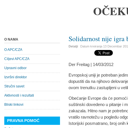
OČEK
Solidarnost nije igra
O NAMA
Detalji
Datum kreiranja
13 Decembar 20
O APC/CZA
Ciljevi APC/CZA
Der Freitag | 14/03/2012
Upravni odbor
Evropskoj uniji je potreban jedi
Izvršni direktor
dopustiti da na njihovo delovanje
Stručni savet
ovom trenutku zastupljeni u vel
Aktivnosti i rezultati
Obećanje Evrope da će pomoći l
suštinski dovedeno u pitanje i
Bliski linkovi
zakazala. Hitno nam je potrebno 
vratilo ravnotežu u pogledu odg
PRAVNA POMOĆ
Istorijski posmatrano, broj onih k