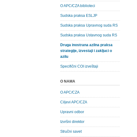
O APC/CZA biblioteci
Sudska praksa ESLJP
Sudska praksa Upravnog suda RS
Sudska praksa Ustavnog suda RS
Druga inostrana azilna praksa
strategije, izvestaji i zakljuci o
azilu
Specifični COI izveštaji
O NAMA
O APC/CZA
Ciljevi APC/CZA
Upravni odbor
Izvršni direktor
Stručni savet