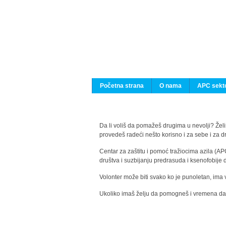
Početna strana
O nama
APC sekto
Da li voliš da pomažeš drugima u nevolji? Želiš
provedeš radeći nešto korisno i za sebe i za 
Centar za zaštitu i pomoć tražiocima azila (AP
društva i suzbijanju predrasuda i ksenofobije 
Volonter može biti svako ko je punoletan, ima 
Ukoliko imaš želju da pomogneš i vremena da s