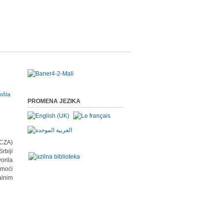
PROMENA JEZIKA
/CZA)
Srbiji
orila
omoći
alnim