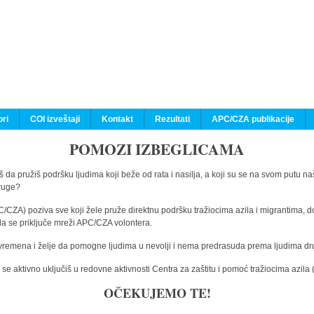
ri
COI izveštaji
Kontakt
Rezultati
APC/CZA publikacije
POMOZI IZBEGLICAMA
 da pružiš podršku ljudima koji beže od rata i nasilja, a koji su se na svom putu na
druge?
C/CZA) poziva sve koji žele pruže direktnu podršku tražiocima azila i migrantima, d
da se priključe mreži APC/CZA volontera.
vremena i želje da pomogne ljudima u nevolji i nema predrasuda prema ljudima drugi
e aktivno uključiš u redovne aktivnosti Centra za zaštitu i pomoć tražiocima azil
OČEKUJEMO TE!