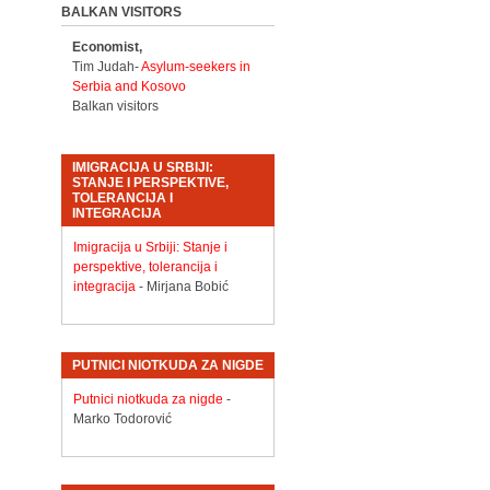
BALKAN VISITORS
Economist,
Tim Judah-
Asylum-seekers in
Serbia and Kosovo
Balkan visitors
IMIGRACIJA U SRBIJI:
STANJE I PERSPEKTIVE,
TOLERANCIJA I
INTEGRACIJA
Imigracija u Srbiji: Stanje i
perspektive, tolerancija i
integracija
- Mirjana Bobić
PUTNICI NIOTKUDA ZA NIGDE
Putnici niotkuda za nigde
-
Marko Todorović