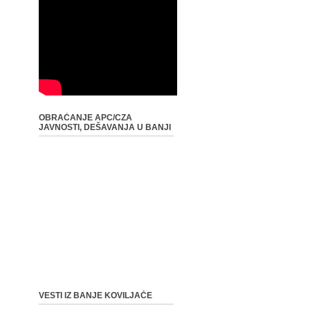
OBRAĆANJE APC/CZA
JAVNOSTI, DEŠAVANJA U BANJI
VESTI IZ BANJE KOVILJAČE