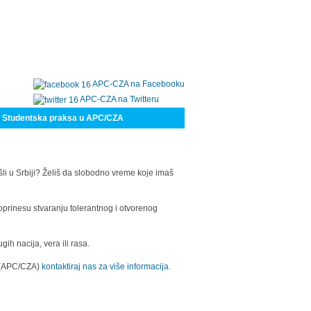
APC-CZA na Facebooku
APC-CZA na Twitteru
Studentska praksa u APC/CZA
šli u Srbiji? Želiš da slobodno vreme koje imaš
oprinesu stvaranju tolerantnog i otvorenog
h nacija, vera ili rasa.
a (APC/CZA)
kontaktiraj nas za više informacija.