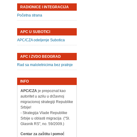
RADIONICE I INTEGRACIJA
Početna strana
APC U SUBOTICI
APC/CZA odeljenje Subotica
APC I ZVDO BEOGRAD
Rad sa maloletnicima bez pratnje
INFO
APC/CZA
je prepoznat kao
autoritet u azilu u državnoj
migracionoj strategiji Republike
Srbije!
- Strategija Vlade Republike
Srbije u oblasti migracija ("Sl.
Glasnik RS", no. 59/2009.)
Centar za zaštitu i pomoć