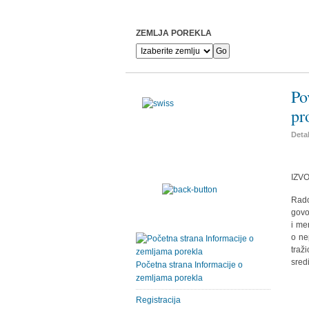
ZEMLJA POREKLA
Po
pr
Detal
IZVO
Rado
govor
i me
o ne
traž
sred
Početna strana Informacije o
zemljama porekla
Registracija