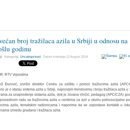
većan broj tražilaca azila u Srbiji u odnosu na
ošlu godinu
ji
Kategorija:
Uncategorised
Datum kreiranja
12 Avgust 2014
R: RTV Vojvodina
š Đurović, izvršni direktor Centra za zaštitu i pomoć tražiocima azila (APC
io je o stanju sistema azila u Srbiji, najnovijim trendovima i broju tražilaca azila u 
rama za unapređenje sistama azila, dok je Jovana Vinčić, pedagog (APC/CZA) gov
posrednom radu sa tražiocima azila u centrima za azil u okviru psihosocijalne p
iocima azila, tematskim radionicama i naporima da se uspostave kontakti u lok
inama između građana i tražilaca azila.