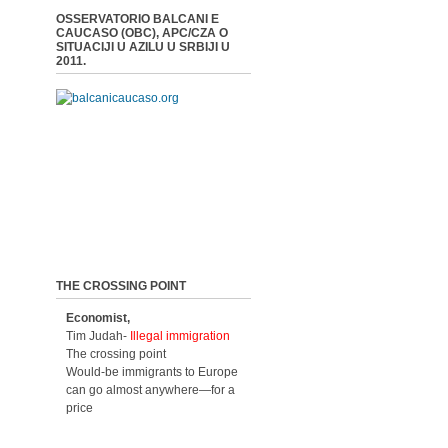
OSSERVATORIO BALCANI E
CAUCASO (OBC), APC/CZA O
SITUACIJI U AZILU U SRBIJI U
2011.
THE CROSSING POINT
Economist,
Tim Judah-
Illegal immigration
The crossing point
Would-be immigrants to Europe
can go almost anywhere—for a
price