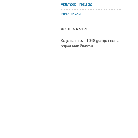
Aktivnosti i rezultati
Bliski linkovi
KO JE NA VEZI
Ko je na mreži: 1048 gostiju i nema
prijavljenih članova