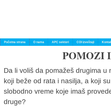
Početna strana
O nama
APC sektori
COI izveštaji
Konta
POMOZI 
Da li voliš da pomažeš drugima u n
koji beže od rata i nasilja, a koji 
slobodno vreme koje imaš provedeš
druge?