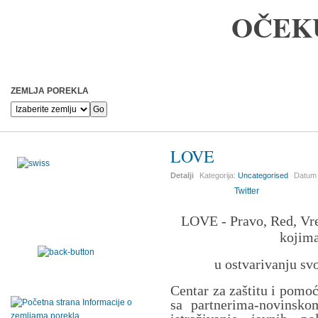
OČEK
ZEMLJA POREKLA
LOVE
Detalji
Kategorija:
Uncategorised
Datum 
Twitter
LOVE - Pravo, Red, Vre
kojima
u ostvarivanju sv
Centar za zaštitu i pomo
sa partnerima-novinsk