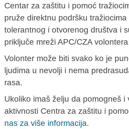
Centar za zaštitu i pomoć tražioci
pruže direktnu podršku tražiocima 
tolerantnog i otvorenog društva i 
priključe mreži APC/CZA volontera
Volonter može biti svako ko je pu
ljudima u nevolji i nema predrasuda
rasa.
Ukoliko imaš želju da pomogneš i 
aktivnosti Centra za zaštitu i po
nas za više informacija.