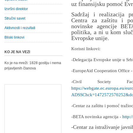
uz finansijsku pomoć Evr
Izvršni direktor
Sadržaj i realizacija p
Stručni savet
Centra za zaštitu i p
novinske agencije BETA
Aktivnosti i rezultati
politika, a ni u kom slu
Evropske unije.
Bliski linkovi
Korisni linkovi:
KO JE NA VEZI
-Delegacija Evropske unije u Srb
Ko je na mreži: 1828 gostiju i nema
prijavljenih članova
-EuropeAid Cooperation Office 
-Civil Society F
https://webgate.ec.europa.eu/eur
ADSSChck=1472572570252&do=
-Centar za zaštitu i pomoć traži
-BETA novinska agencija -
http:/
-Centar za istraživanje javni