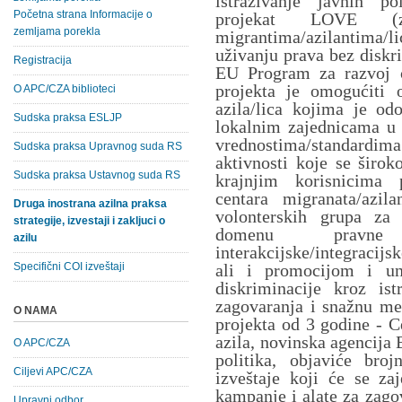
istraživanje javnih po
Početna strana Informacije o
projekat LOVE (z
zemljama porekla
migrantima/azilantima/
uživanju prava bez diskri
Registracija
EU Program za razvoj c
projekta je omogućiti o
O APC/CZA biblioteci
azila/lica kojima je odo
Sudska praksa ESLJP
lokalnim zajednicama u S
vrednostima/standard
Sudska praksa Upravnog suda RS
aktivnosti koje se širo
Sudska praksa Ustavnog suda RS
krajnjim korisnicima 
centara migranata/azil
Druga inostrana azilna praksa
volonterskih grupa za 
strategije, izvestaji i zakljuci o
domenu pravne z
azilu
interakcijske/integracij
Specifični COI izveštaji
ali i promocijom i un
diskriminacije kroz is
zagovaranja i snažnu me
O NAMA
projekta od 3 godine - C
azila, novinska agencija 
O APC/CZA
politika, objaviće broj
Ciljevi APC/CZA
izveštaje koji će se zaj
kampanje i alate za zago
Upravni odbor