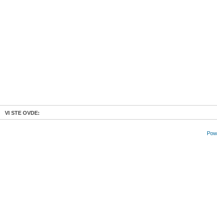
VI STE OVDE:
Powe