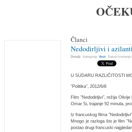
OČEK
Članci
Nedodirljivi i azilant
Detalji
Kategorija:
Vesti
Datum kreiranja
U SUDARU RAZLIČITOSTI M
"Politika", 2012/6/8
Film "Nedodirljivi", režija Olivi
Omar Si, trajanje 92 minuta, pr
Iz francuskog filma "Nedodirljivi
Mnogo je razloga što je film "Ne
postao drugi francuski najgledan