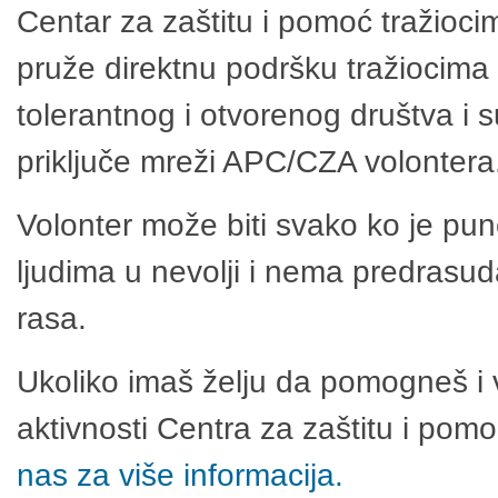
Centar za zaštitu i pomoć tražioci
pruže direktnu podršku tražiocima 
tolerantnog i otvorenog društva i 
priključe mreži APC/CZA volontera
Volonter može biti svako ko je pu
ljudima u nevolji i nema predrasuda
rasa.
Ukoliko imaš želju da pomogneš i 
aktivnosti Centra za zaštitu i po
nas za više informacija.