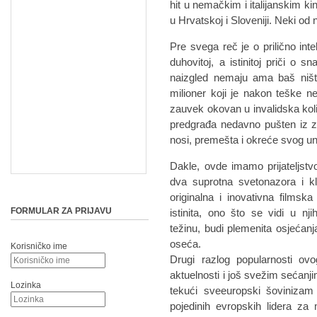
hit u nemačkim i italijanskim ki
u Hrvatskoj i Sloveniji. Neki od 
Pre svega reč je o prilično int
duhovitoj, a istinitoj priči o 
naizgled nemaju ama baš ništa
milioner koji je nakon teške 
zauvek okovan u invalidska kolic
predgrađa nedavno pušten iz z
nosi, premešta i okreće svog 
Dakle, ovde imamo prijateljstv
dva suprotna svetonazora i kl
originalna i inovativna filmska
FORMULAR ZA PRIJAVU
istinita, ono što se vidi u nj
težinu, budi plemenita osjećanja
oseća.
Korisničko ime
Drugi razlog popularnosti ovo
aktuelnosti i još svežim sećanj
Lozinka
tekući sveeuropski šovinizam
pojedinih evropskih lidera za