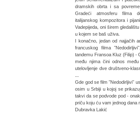
dramskih obrta i sa povreme
Gradeći atmosferu filma 
italijanskog kompozitora i pijan
Vadepijeda, oni širem gledalištu
u kojem se baš uživa.
I konačno, jedan od najjačih 
francuskog filma "Nedodirlj
tandemu Fransoa Kluz (Filip) - 
među njima čini odnos među l
utelovljenje dve društveno-kl
...
Gde god se film "Nedodirljivi" u
osim u Srbiji u kojoj se prikaz
takvi da se podvode pod - onak
priču koju ću vam jednog dana m
Dubravka Lakić