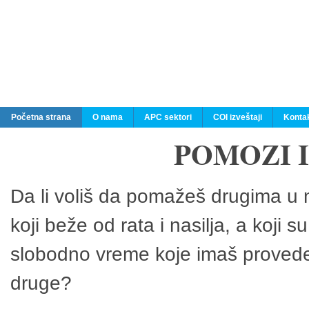
Početna strana
O nama
APC sektori
COI izveštaji
Konta
POMOZI 
Da li voliš da pomažeš drugima u n
koji beže od rata i nasilja, a koji 
slobodno vreme koje imaš provedeš
druge?