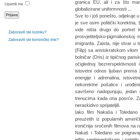
granica EU, ali i za što manji
Upamti me
globalizirane uniformnosti ...
Sve to i još ponešto, odjekuje u
je sve osim politički korektna, š
vide ništa drugo do portret 
Zaboravili ste lozinku?
prosvjetiteljsko-pigmalionskoj
Zaboravili ste korisničko ime?
imigranta. Zaista, nije stvar u 
(Filip) sa aristokratskom vilom
bolničar (Dris) iz tipičnog par
očiglednoj bezrerspektivnost
istovetni odnos ljubavi prema
energije i adrenalina, istovet
nekorektne pošalice i urođe
savršeno nadopunjuju, jedan 
trenucima kada ona posrće. Za
neraskidivo sprijateljili.
Iako film Nakaša i Toledano n
preuzetih iz popularnih američki
ironičnija sročenih filmova na r
Nakaš i Toledano se poigrav
jeftin sentimentalizam i patetik