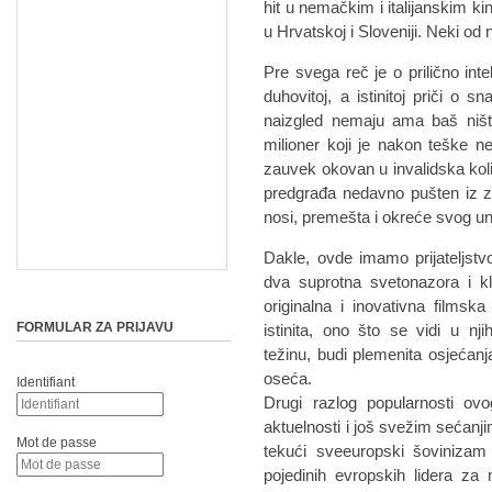
hit u nemačkim i italijanskim ki
u Hrvatskoj i Sloveniji. Neki od 
Pre svega reč je o prilično int
duhovitoj, a istinitoj priči o 
naizgled nemaju ama baš ništa
milioner koji je nakon teške 
zauvek okovan u invalidska kolic
predgrađa nedavno pušten iz z
nosi, premešta i okreće svog 
Dakle, ovde imamo prijateljstv
dva suprotna svetonazora i kl
originalna i inovativna filmska
FORMULAR ZA PRIJAVU
istinita, ono što se vidi u nj
težinu, budi plemenita osjećanja
oseća.
Identifiant
Drugi razlog popularnosti ovo
aktuelnosti i još svežim sećanj
Mot de passe
tekući sveeuropski šovinizam
pojedinih evropskih lidera za