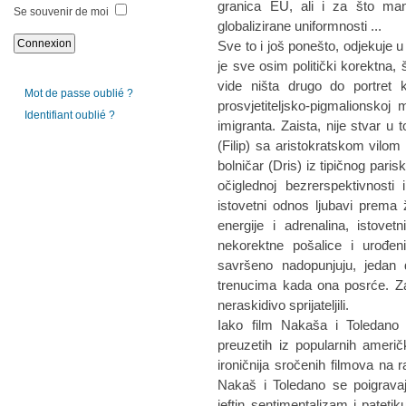
granica EU, ali i za što manji
Se souvenir de moi
globalizirane uniformnosti ...
Sve to i još ponešto, odjekuje u
je sve osim politički korektna, š
vide ništa drugo do portret 
Mot de passe oublié ?
prosvjetiteljsko-pigmalionskoj
Identifiant oublié ?
imigranta. Zaista, nije stvar u 
(Filip) sa aristokratskom vilom
bolničar (Dris) iz tipičnog par
očiglednoj bezrerspektivnost
istovetni odnos ljubavi prema
energije i adrenalina, istovet
nekorektne pošalice i urođe
savršeno nadopunjuju, jedan 
trenucima kada ona posrće. Za
neraskidivo sprijateljili.
Iako film Nakaša i Toledano n
preuzetih iz popularnih američki
ironičnija sročenih filmova na r
Nakaš i Toledano se poigrav
jeftin sentimentalizam i patetik