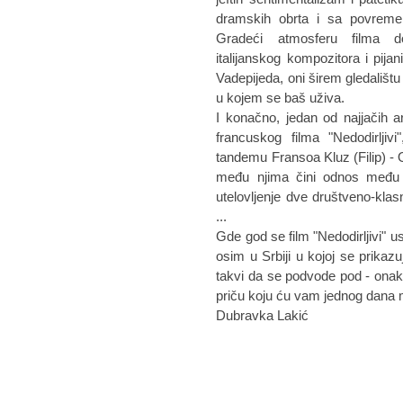
dramskih obrta i sa povreme
Gradeći atmosferu filma 
italijanskog kompozitora i pijan
Vadepijeda, oni širem gledalištu
u kojem se baš uživa.
I konačno, jedan od najjačih 
francuskog filma "Nedodirlj
tandemu Fransoa Kluz (Filip) - 
među njima čini odnos među l
utelovljenje dve društveno-kl
...
Gde god se film "Nedodirljivi" u
osim u Srbiji u kojoj se prikaz
takvi da se podvode pod - onak
priču koju ću vam jednog dana m
Dubravka Lakić