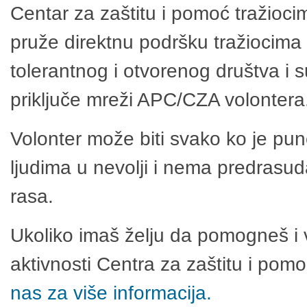
Centar za zaštitu i pomoć tražioci
pruže direktnu podršku tražiocima 
tolerantnog i otvorenog društva i 
priključe mreži APC/CZA volontera
Volonter može biti svako ko je pu
ljudima u nevolji i nema predrasuda
rasa.
Ukoliko imaš želju da pomogneš i 
aktivnosti Centra za zaštitu i po
nas za više informacija.