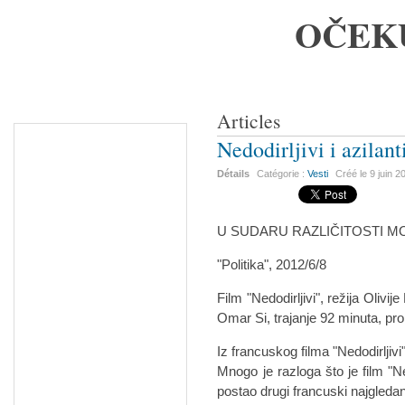
OČEK
Articles
Nedodirljivi i azilant
Détails
Catégorie :
Vesti
Créé le
9 juin 2
U SUDARU RAZLIČITOSTI M
"Politika", 2012/6/8
Film "Nedodirljivi", režija Olivi
Omar Si, trajanje 92 minuta, pr
Iz francuskog filma "Nedodirljivi
Mnogo je razloga što je film "Ne
postao drugi francuski najgledan