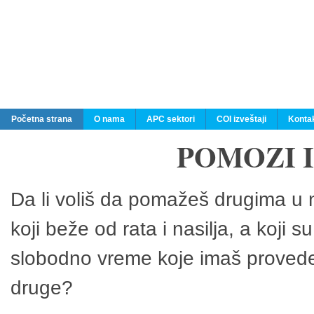
Početna strana
O nama
APC sektori
COI izveštaji
Konta
POMOZI 
Da li voliš da pomažeš drugima u n
koji beže od rata i nasilja, a koji 
slobodno vreme koje imaš provedeš
druge?