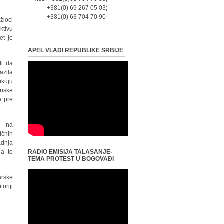
+381(0) 69 267 05 03;
+381(0) 63 704 70 90
žioci
ktivu
et je
.
APEL VLADI REPUBLIKE SRBIJE
di da
azila
ikuju
inske
a pre
u na
ičnih
adnja
da to
RADIO EMISIJA TALASANJE-
TEMA PROTEST U BOGOVAĐI
arske
oriji