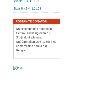
Izveštaj 1.4.-1.11.08.
Statistika 1.4 -1.11.08
POSTANITE DONATOR
Da biste pomogli radu našeg
Centra i zaštiti ugroženih u
Srbiji, donirajte nas.
Naš žiro račun: 205-125688-63
Komercijalna banka a.d.
Beograd