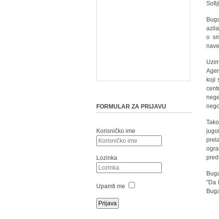
Sofij
Buga
azil
o sm
nave
Uzim
Agen
koji
cent
nege
nego
FORMULAR ZA PRIJAVU
Tak
Korisničko ime
jugo
prel
ogra
pred
Lozinka
Buga
"Da 
Upamti me
Buga