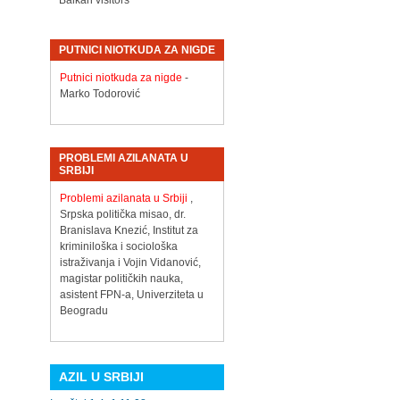
Balkan visitors
PUTNICI NIOTKUDA ZA NIGDE
Putnici niotkuda za nigde
-
Marko Todorović
PROBLEMI AZILANATA U
SRBIJI
Problemi azilanata u Srbiji
,
Srpska politička misao, dr.
Branislava Knezić, Institut za
kriminiloška i sociološka
istraživanja i Vojin Vidanović,
magistar političkih nauka,
asistent FPN-a, Univerziteta u
Beogradu
AZIL U SRBIJI