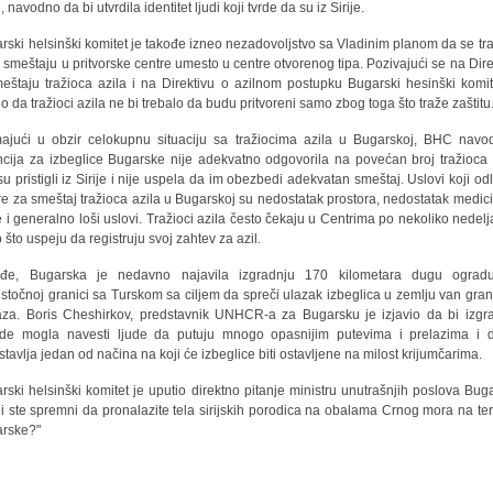
i, navodno da bi utvrdila identitet ljudi koji tvrde da su iz Sirije.
rski helsinški komitet je takođe izneo nezadovoljstvo sa Vladinim planom da se tra
a smeštaju u pritvorske centre umesto u centre otvorenog tipa. Pozivajući se na Dire
eštaju tražioca azila i na Direktivu o azilnom postupku Bugarski hesinški komit
o da tražioci azila ne bi trebalo da budu pritvoreni samo zbog toga što traže zaštitu
ajući u obzir celokupnu situaciju sa tražiocima azila u Bugarskoj, BHC navo
cija za izbeglice Bugarske nije adekvatno odgovorila na povećan broj tražioca 
 su pristigli iz Sirije i nije uspela da im obezbedi adekvatan smeštaj. Uslovi koji odl
re za smeštaj tražioca azila u Bugarskoj su nedostatak prostora, nedostatak medic
 i generalno loši uslovi. Tražioci azila često čekaju u Centrima po nekoliko nedelj
 što uspeju da registruju svoj zahtev za azil.
ođe, Bugarska je nedavno najavila izgradnju 170 kilometara dugu ograd
istočnoj granici sa Turskom sa ciljem da spreči ulazak izbeglica u zemlju van gran
aza. Boris Cheshirkov, predstavnik UNHCR-a za Bugarsku je izjavio da bi izgr
de mogla navesti ljude da putuju mnogo opasnijim putevima i prelazima i 
stavlja jedan od načina na koji će izbeglice biti ostavljene na milost krijumčarima.
rski helsinški komitet je uputio direktno pitanje ministru unutrašnjih poslova Bug
li ste spremni da pronalazite tela sirijskih porodica na obalama Crnog mora na terit
rske?"