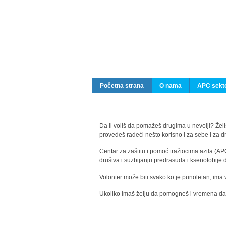
Početna strana
O nama
APC sekto
Da li voliš da pomažeš drugima u nevolji? Želiš
provedeš radeći nešto korisno i za sebe i za 
Centar za zaštitu i pomoć tražiocima azila (AP
društva i suzbijanju predrasuda i ksenofobije 
Volonter može biti svako ko je punoletan, ima 
Ukoliko imaš želju da pomogneš i vremena da s