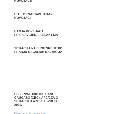
KOVILJAČE
BOJKOT NASTAVE U BANJI
KOVILJAČI
BANJA KOVILJACA
PREPLAVLJENA AZILANTIMA
SITUACIJA NA JUGU SRBIJE PO
PITANJU ILEGALNIH MIGRACIJA
OSSERVATORIO BALCANI E
CAUCASO (OBC), APC/CZA O
SITUACIJI U AZILU U SRBIJI U
2011.