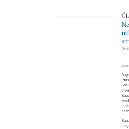
Čl
Ne
in
si
Detal
Izvor
Buga
izne
Sofi
otvo
Buga
zeml
među
bezb
Buga
biog