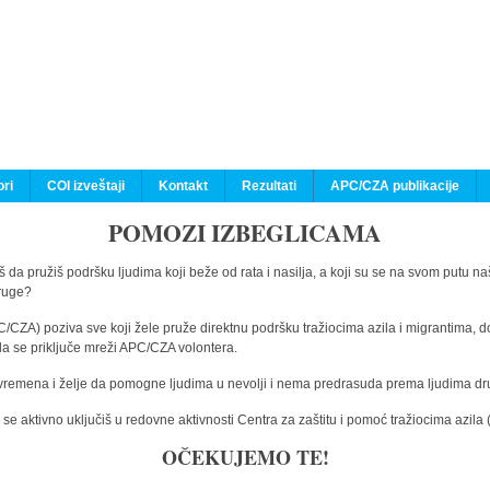
ri
COI izveštaji
Kontakt
Rezultati
APC/CZA publikacije
POMOZI IZBEGLICAMA
 da pružiš podršku ljudima koji beže od rata i nasilja, a koji su se na svom putu na
druge?
C/CZA) poziva sve koji žele pruže direktnu podršku tražiocima azila i migrantima, d
da se priključe mreži APC/CZA volontera.
vremena i želje da pomogne ljudima u nevolji i nema predrasuda prema ljudima drugi
e aktivno uključiš u redovne aktivnosti Centra za zaštitu i pomoć tražiocima azil
OČEKUJEMO TE!