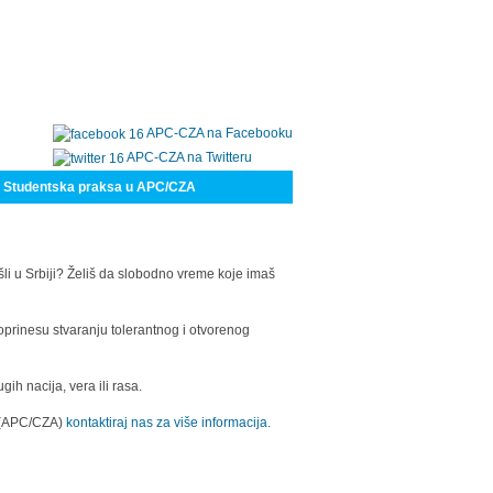
APC-CZA na Facebooku
APC-CZA na Twitteru
Studentska praksa u APC/CZA
šli u Srbiji? Želiš da slobodno vreme koje imaš
oprinesu stvaranju tolerantnog i otvorenog
h nacija, vera ili rasa.
a (APC/CZA)
kontaktiraj nas za više informacija.