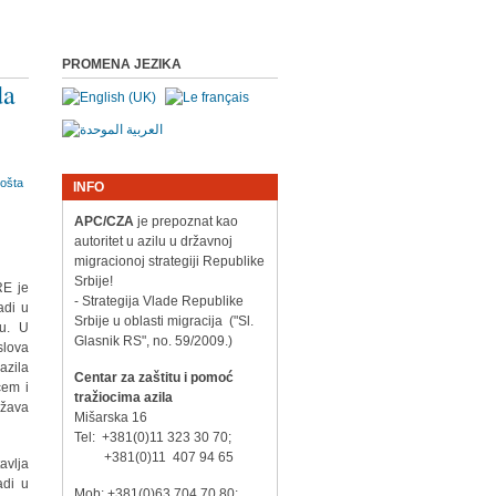
PROMENA JEZIKA
da
INFO
APC/CZA
je prepoznat kao
autoritet u azilu u državnoj
migracionoj strategiji Republike
Srbije!
RE je
- Strategija Vlade Republike
adi u
Srbije u oblasti migracija ("Sl.
ju. U
Glasnik RS", no. 59/2009.)
slova
azila
Centar za zaštitu i pomoć
ćem i
tražiocima azila
ožava
Mišarska 16
Tel: +381(0)11 323 30 70;
+381(0)11 407 94 65
avlja
adi u
Mob: +381(0)63 704 70 80;