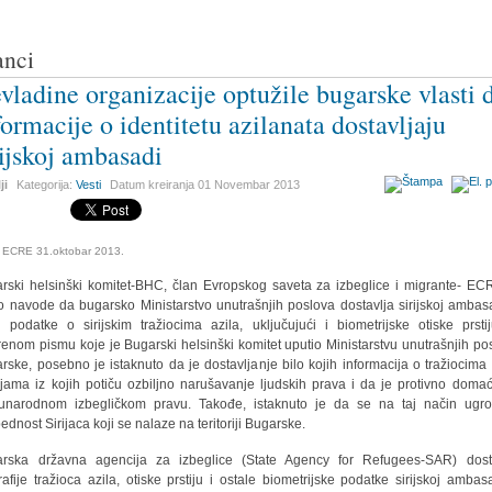
anci
vladine organizacije optužile bugarske vlasti 
formacije o identitetu azilanata dostavljaju
rijskoj ambasadi
ji
Kategorija:
Vesti
Datum kreiranja
01 Novembar 2013
: ECRE 31.oktobar 2013.
rski helsinški komitet-BHC, član Evropskog saveta za izbeglice i migrante- EC
o navode da bugarsko Ministarstvo unutrašnjih poslova dostavlja sirijskoj ambas
ji podatke o sirijskim tražiocima azila, uključujući i biometrijske otiske prsti
renom pismu koje je Bugarski helsinški komitet uputio Ministarstvu unutrašnjih po
rske, posebno je istaknuto da je dostavljanje bilo kojih informacija o tražiocima 
jama iz kojih potiču ozbiljno narušavanje ljudskih prava i da je protivno doma
narodnom izbegličkom pravu. Takođe, istaknuto je da se na taj način ugr
ednost Sirijaca koji se nalaze na teritoriji Bugarske.
rska državna agencija za izbeglice (State Agency for Refugees-SAR) dost
rafije tražioca azila, otiske prstiju i ostale biometrijske podatke sirijskoj ambas