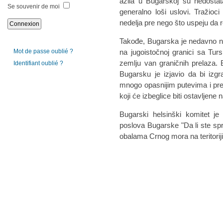
azila u Bugarskoj su nedostat
Se souvenir de moi
generalno loši uslovi. Tražioc
nedelja pre nego što uspeju da r
Takođe, Bugarska je nedavno na
Mot de passe oublié ?
na jugoistočnoj granici sa Tur
zemlju van graničnih prelaza.
Identifiant oublié ?
Bugarsku je izjavio da bi izg
mnogo opasnijim putevima i prel
koji će izbeglice biti ostavljene
Bugarski helsinški komitet je 
poslova Bugarske "Da li ste spre
obalama Crnog mora na teritori