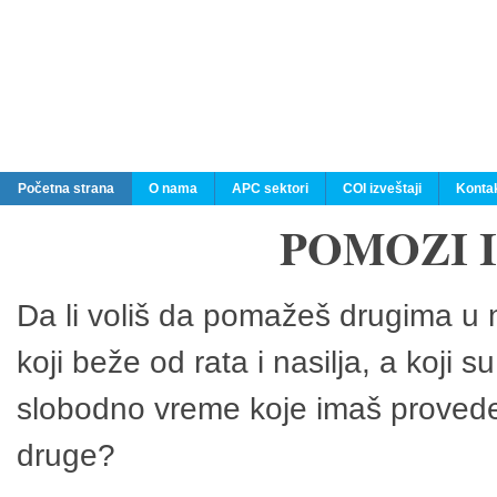
Početna strana
O nama
APC sektori
COI izveštaji
Konta
POMOZI 
Da li voliš da pomažeš drugima u n
koji beže od rata i nasilja, a koji 
slobodno vreme koje imaš provedeš
druge?