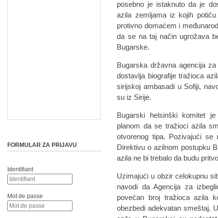
posebno je istaknuto da je dost
azila zemljama iz kojih potiču
protivno domaćem i međunarodn
da se na taj način ugrožava bez
Bugarske.
Bugarska državna agencija za 
dostavlja biografije tražioca azi
sirijskoj ambasadi u Sofiji, navo
su iz Sirije.
Bugarski helsinški komitet j
planom da se tražioci azila s
otvorenog tipa. Pozivajući se 
FORMULAR ZA PRIJAVU
Direktivu o azilnom postupku Bu
azila ne bi trebalo da budu prit
Identifiant
Uzimajući u obzir celokupnu si
navodi da Agencija za izbegl
Mot de passe
povećan broj tražioca azila koj
obezbedi adekvatan smeštaj. Usl