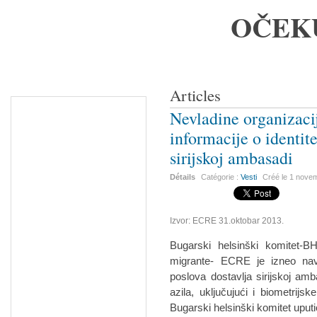
OČEK
Articles
Nevladine organizacij
informacije o identite
sirijskoj ambasadi
Détails
Catégorie :
Vesti
Créé le
1 nove
Izvor: ECRE 31.oktobar 2013.
Bugarski helsinški komitet-B
migrante- ECRE je izneo nav
poslova dostavlja sirijskoj amb
azila, uključujući i biometrijs
Bugarski helsinški komitet uput