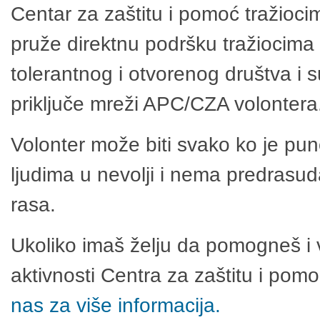
Centar za zaštitu i pomoć tražioci
pruže direktnu podršku tražiocima 
tolerantnog i otvorenog društva i 
priključe mreži APC/CZA volontera
Volonter može biti svako ko je pu
ljudima u nevolji i nema predrasuda
rasa.
Ukoliko imaš želju da pomogneš i 
aktivnosti Centra za zaštitu i po
nas za više informacija.