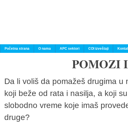
Početna strana
O nama
APC sektori
COI izveštaji
Konta
POMOZI 
Da li voliš da pomažeš drugima u n
koji beže od rata i nasilja, a koji 
slobodno vreme koje imaš provedeš
druge?