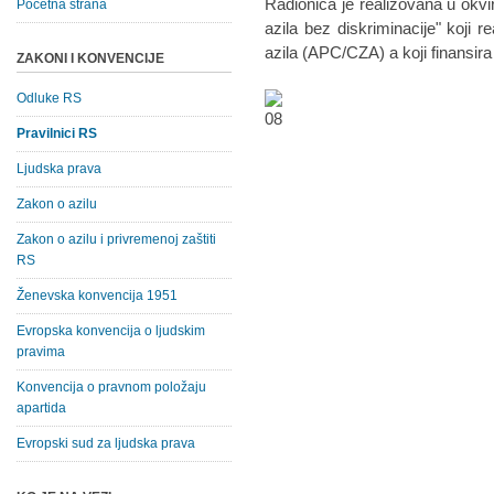
Radionica je realizovana u okvi
Početna strana
azila bez diskriminacije" koji r
azila (APC/CZA) a koji finansira
ZAKONI I KONVENCIJE
Odluke RS
Pravilnici RS
Ljudska prava
Zakon o azilu
Zakon o azilu i privremenoj zaštiti
RS
Ženevska konvencija 1951
Evropska konvencija o ljudskim
pravima
Konvencija o pravnom položaju
apartida
Evropski sud za ljudska prava