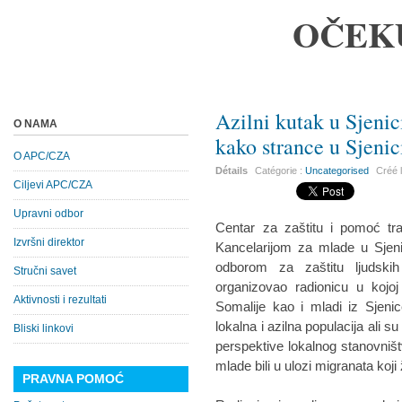
OČEK
Azilni kutak u Sjenic
O NAMA
kako strance u Sjenic
O APC/CZA
Détails
Catégorie :
Uncategorised
Créé 
Ciljevi APC/CZA
Upravni odbor
Centar za zaštitu i pomoć tr
Izvršni direktor
Kancelarijom za mlade u Sjeni
odborom za zaštitu ljudskih
Stručni savet
organizovao radionicu u kojoj
Aktivnosti i rezultati
Somalije kao i mladi iz Sjenic
lokalna i azilna populacija ali su
Bliski linkovi
perspektive lokalnog stanovništ
mlade bili u ulozi migranata koji 
PRAVNA POMOĆ