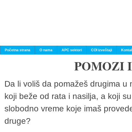
Početna strana
O nama
APC sektori
COI izveštaji
Konta
POMOZI 
Da li voliš da pomažeš drugima u n
koji beže od rata i nasilja, a koji 
slobodno vreme koje imaš provedeš
druge?