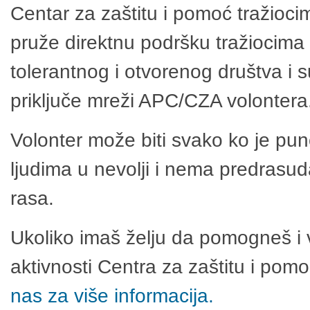
Centar za zaštitu i pomoć tražioci
pruže direktnu podršku tražiocima 
tolerantnog i otvorenog društva i 
priključe mreži APC/CZA volontera
Volonter može biti svako ko je pu
ljudima u nevolji i nema predrasuda
rasa.
Ukoliko imaš želju da pomogneš i 
aktivnosti Centra za zaštitu i po
nas za više informacija.