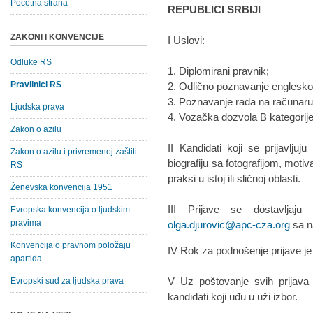
Početna strana
REPUBLICI SRBIJI
ZAKONI I KONVENCIJE
I Uslovi:
Odluke RS
1. Diplomirani pravnik;
Pravilnici RS
2. Odlično poznavanje englesko
3. Poznavanje rada na računaru 
Ljudska prava
4. Vozačka dozvola B kategorije
Zakon o azilu
II Kandidati koji se prijavlju
Zakon o azilu i privremenoj zaštiti
biografiju sa fotografijom, moti
RS
praksi u istoj ili sličnoj oblasti.
Ženevska konvencija 1951
III Prijave se dostavljaj
Evropska konvencija o ljudskim
pravima
olga.djurovic@apc-cza.org
sa n
Konvencija o pravnom položaju
IV Rok za podnošenje prijave j
apartida
V Uz poštovanje svih prijava
Evropski sud za ljudska prava
kandidati koji uđu u uži izbor.