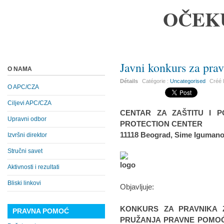
OČEK
Javni konkurs za pr
O NAMA
Détails
Catégorie :
Uncategorised
Créé 
O APC/CZA
Ciljevi APC/CZA
CENTAR ZA ZAŠTITU I P
Upravni odbor
PROTECTION CENTER
11118 Beograd, Sime Igumano
Izvršni direktor
Stručni savet
Aktivnosti i rezultati
Bliski linkovi
Objavljuje:
KONKURS ZA PRAVNIKA 
PRAVNA POMOĆ
PRUŽANJA PRAVNE POMOĆI