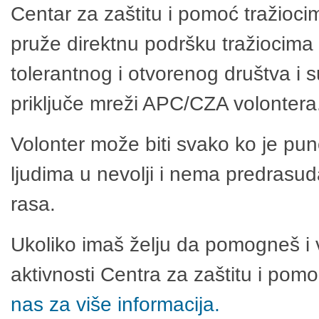
Centar za zaštitu i pomoć tražioci
pruže direktnu podršku tražiocima 
tolerantnog i otvorenog društva i 
priključe mreži APC/CZA volontera
Volonter može biti svako ko je pu
ljudima u nevolji i nema predrasuda
rasa.
Ukoliko imaš želju da pomogneš i 
aktivnosti Centra za zaštitu i po
nas za više informacija.