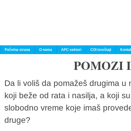
Početna strana
O nama
APC sektori
COI izveštaji
Konta
POMOZI 
Da li voliš da pomažeš drugima u n
koji beže od rata i nasilja, a koji 
slobodno vreme koje imaš provedeš
druge?