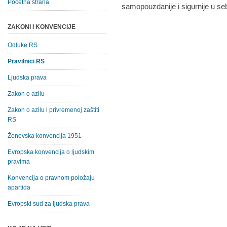
Početna strana
samopouzdanije i sigurnije u se
ZAKONI I KONVENCIJE
Odluke RS
Pravilnici RS
Ljudska prava
Zakon o azilu
Zakon o azilu i privremenoj zaštiti
RS
Ženevska konvencija 1951
Evropska konvencija o ljudskim
pravima
Konvencija o pravnom položaju
apartida
Evropski sud za ljudska prava