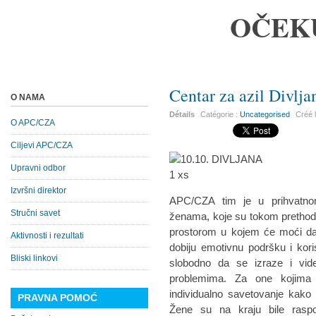
OČEK
Centar za azil Divlja
O NAMA
Détails
Catégorie :
Uncategorised
Créé 
O APC/CZA
Ciljevi APC/CZA
Upravni odbor
Izvršni direktor
APC/CZA tim je u prihvatnom
Stručni savet
ženama, koje su tokom prethodne
prostorom u kojem će moći da 
Aktivnosti i rezultati
dobiju emotivnu podršku i kor
Bliski linkovi
slobodno da se izraze i vid
problemima. Za one kojima 
individualno savetovanje kako 
PRAVNA POMOĆ
Žene su na kraju bile raspo