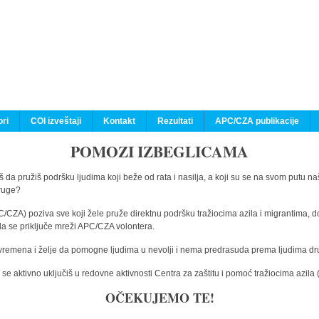
ri
COI izveštaji
Kontakt
Rezultati
APC/CZA publikacije
POMOZI IZBEGLICAMA
 da pružiš podršku ljudima koji beže od rata i nasilja, a koji su se na svom putu na
druge?
C/CZA) poziva sve koji žele pruže direktnu podršku tražiocima azila i migrantima, d
da se priključe mreži APC/CZA volontera.
vremena i želje da pomogne ljudima u nevolji i nema predrasuda prema ljudima drugi
e aktivno uključiš u redovne aktivnosti Centra za zaštitu i pomoć tražiocima azil
OČEKUJEMO TE!