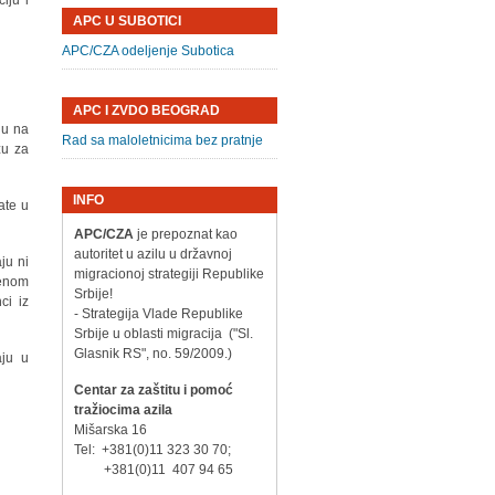
iju i
APC U SUBOTICI
APC/CZA odeljenje Subotica
APC I ZVDO BEOGRAD
ju na
Rad sa maloletnicima bez pratnje
zu za
INFO
ate u
APC/CZA
je prepoznat kao
autoritet u azilu u državnoj
ju ni
migracionoj strategiji Republike
tenom
Srbije!
ci iz
- Strategija Vlade Republike
Srbije u oblasti migracija ("Sl.
Glasnik RS", no. 59/2009.)
aju u
Centar za zaštitu i pomoć
tražiocima azila
Mišarska 16
Tel: +381(0)11 323 30 70;
+381(0)11 407 94 65