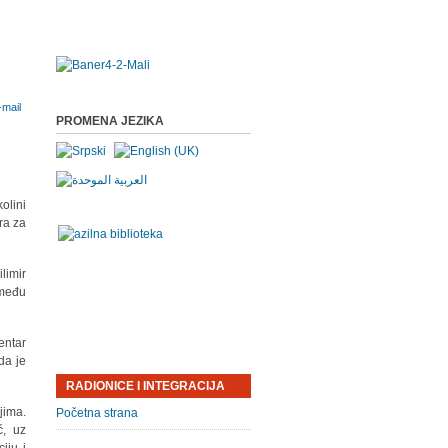
PROMENA JEZIKA
olini
ra za
limir
 među
entar
da je
RADIONICE I INTEGRACIJA
jima.
Početna strana
ć, uz