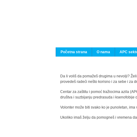
Početna strana
O nama
APC sekto
Da li voliš da pomažeš drugima u nevolji? Želiš
provedeš radeći nešto korisno i za sebe i za 
Centar za zaštitu i pomoć tražiocima azila (AP
društva i suzbijanju predrasuda i ksenofobije 
Volonter može biti svako ko je punoletan, ima 
Ukoliko imaš želju da pomogneš i vremena da s