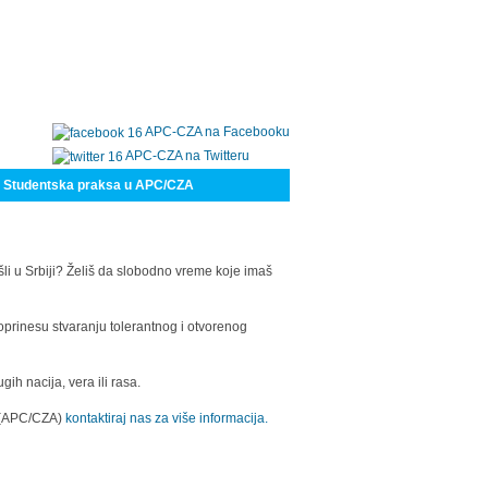
APC-CZA na Facebooku
APC-CZA na Twitteru
Studentska praksa u APC/CZA
šli u Srbiji? Želiš da slobodno vreme koje imaš
oprinesu stvaranju tolerantnog i otvorenog
h nacija, vera ili rasa.
a (APC/CZA)
kontaktiraj nas za više informacija.