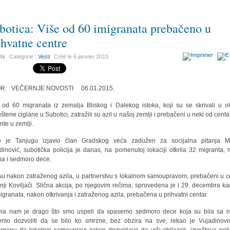
botica: Više od 60 imigranata prebačeno u
ihvatne centre
ils
Catégorie :
Vesti
Créé le
6 janvier 2015
OR: VEČERNJE NOVOSTI 06.01.2015.
 od 60 migranata iz zemalja Bliskog i Dalekog istoka, koji su se skrivali u ok
štene ciglane u Subotici, zatražili su azil u našoj zemlji i prebačeni u neki od centa
nte u zemlji.
 je Tanjugu izjavio član Gradskog veća zadužen za socijalna pitanja Mi
dinović, subotička policija je danas, na pomenutoj lokaciji otkrila 32 migranta,
ma i sedmoro dece.
su nakon zatraženog azila, u partnerstvu s lokalnom samoupravom, prebačeni u c
nji Koviljači. Slična akcija, po njegovim rečima, sprovedena je i 29. decembra ka
igranata, nakon otkrivanja i zatraženog azila, prebačena u prihvatni centar.
a nam je drago što smo uspeli da spasemo sedmoro dece koja su bila sa n
mo dozvoliti da se bilo ko smrzne, bez obzira na sve, rekao je Vujadinovi