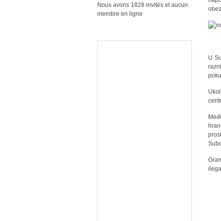
napo
Nous avons 1828 invités et aucun
obez
membre en ligne
U Su
razn
poku
Ukol
cent
Među
hran
pros
Subo
Gran
ileg