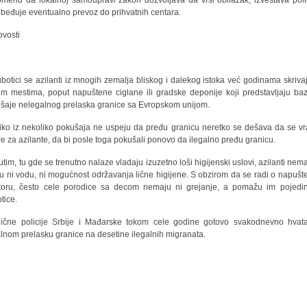
menu da lokalnoj samoupravi zakon dozvoljava da vrši obilazak, izveštava polic
beđuje eventualno prevoz do prihvatnih centara.
botici se azilanti iz mnogih zemalja bliskog i dalekog istoka već godinama skriva
im mestima, poput napuštene ciglane ili gradske deponije koji predstavljaju ba
šaje nelegalnog prelaska granice sa Evropskom unijom.
iko iz nekoliko pokušaja ne uspeju da pređu granicu neretko se dešava da se vr
re za azilante, da bi posle toga pokušali ponovo da ilegalno pređu granicu.
tim, tu gde se trenutno nalaze vladaju izuzetno loši higijenski uslovi, azilanti nema
u ni vodu, ni mogućnost održavanja lične higijene. S obzirom da se radi o napuš
toru, često cele porodice sa decom nemaju ni grejanje, a pomažu im pojedin
tice.
ične policije Srbije i Mađarske tokom cele godine gotovo svakodnevno hvat
alnom prelasku granice na desetine ilegalnih migranata.