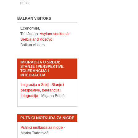
price
BALKAN VISITORS
Economist,
Tim Judah-
Asylum-seekers in
Serbia and Kosovo
Balkan visitors
IMIGRACIJA U SRBIJI:
STANJE I PERSPEKTIVE,
TOLERANCIJA I
INTEGRACIJA
Imigracija u Srbiji: Stanje i
perspektive, tolerancija i
integracija
- Mirjana Bobić
PUTNICI NIOTKUDA ZA NIGDE
Putnici niotkuda za nigde
-
Marko Todorović