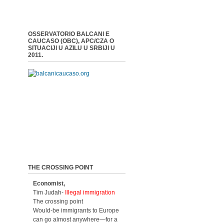
OSSERVATORIO BALCANI E
CAUCASO (OBC), APC/CZA O
SITUACIJI U AZILU U SRBIJI U
2011.
THE CROSSING POINT
Economist,
Tim Judah-
Illegal immigration
The crossing point
Would-be immigrants to Europe
can go almost anywhere—for a