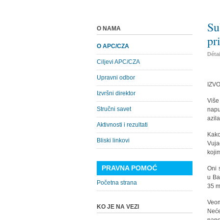
Su
O NAMA
pr
O APC/CZA
Déta
Ciljevi APC/CZA
Upravni odbor
IZV
Izvršni direktor
Više
Stručni savet
napu
azila
Aktivnosti i rezultati
Kako
Bliski linkovi
Vuja
koji
PRAVNA POMOĆ
Oni 
u Ba
Početna strana
35 m
Veom
KO JE NA VEZI
Neće