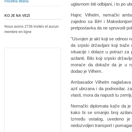
Početna strana
uglavnom biti odbijani, i to po 
Hajnc Vilhelm, nemački amba
KO JE NA VEZI
zajedno sa BiH i Makedonijom,
Nous avons 2736 invités et aucun
pretpostavka da ne sprovodi poli
membre en ligne
"Usvojen je akt koji se odnosi 
da srpski državljani koji tra
situacije i dolaze u potrazi za 
azilanti. Bilo koji srpski državl
moraće da dokaže da je u nj
dodao je Vilhem.
Ambasador Vilhelm naglašava i
azil ubrzana i da podnosilac z
vlasti, mora da napusti tu zeml
Nemački diplomata kaže da je 
kako bi se smanjio broj azila
Između ostalog, uvedeno je
nedozvoljen transport i pomaga