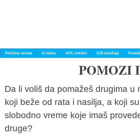
Početna strana
O nama
APC sektori
COI izveštaji
Konta
POMOZI 
Da li voliš da pomažeš drugima u n
koji beže od rata i nasilja, a koji 
slobodno vreme koje imaš provedeš
druge?