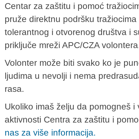
Centar za zaštitu i pomoć tražioci
pruže direktnu podršku tražiocima 
tolerantnog i otvorenog društva i 
priključe mreži APC/CZA volontera
Volonter može biti svako ko je pu
ljudima u nevolji i nema predrasuda
rasa.
Ukoliko imaš želju da pomogneš i 
aktivnosti Centra za zaštitu i po
nas za više informacija.