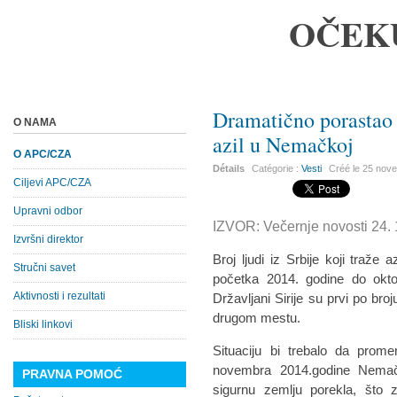
OČEK
Dramatično porastao b
O NAMA
azil u Nemačkoj
O APC/CZA
Détails
Catégorie :
Vesti
Créé le
25 nov
Ciljevi APC/CZA
Upravni odbor
IZVOR: Večernje novosti 24. 
Izvršni direktor
Broj ljudi iz Srbije koji traže
Stručni savet
početka 2014. godine do okto
Aktivnosti i rezultati
Državljani Sirije su prvi po bro
drugom mestu.
Bliski linkovi
Situaciju bi trebalo da pro
novembra 2014.godine Nemačk
PRAVNA POMOĆ
sigurnu zemlju porekla, što z