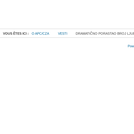
VOUS ÊTES ICI :
O APC/CZA
VESTI
DRAMATIČNO PORASTAO BROJ LJUDI 
Powe