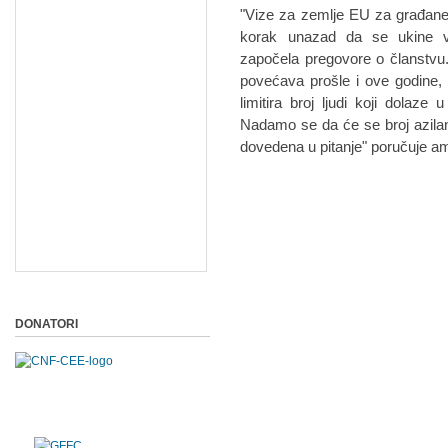
"Vize za zemlje EU za građane S
korak unazad da se ukine viz
započela pregovore o članstvu. 
povećava prošle i ove godine, 
limitira broj ljudi koji dolaz
Nadamo se da će se broj azilanat
dovedena u pitanje" poručuje a
DONATORI