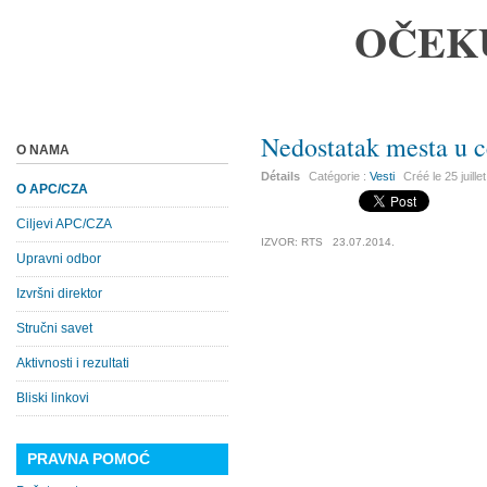
OČEK
Nedostatak mesta u c
O NAMA
Détails
Catégorie :
Vesti
Créé le
25 juill
O APC/CZA
Ciljevi APC/CZA
IZVOR: RTS 23.07.2014.
Upravni odbor
Izvršni direktor
Stručni savet
Aktivnosti i rezultati
Bliski linkovi
PRAVNA POMOĆ