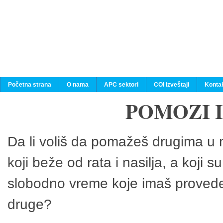
Početna strana
O nama
APC sektori
COI izveštaji
Konta
POMOZI 
Da li voliš da pomažeš drugima u n
koji beže od rata i nasilja, a koji 
slobodno vreme koje imaš provedeš
druge?