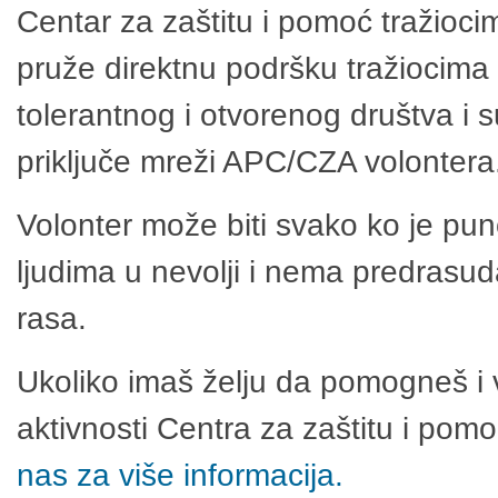
Centar za zaštitu i pomoć tražioci
pruže direktnu podršku tražiocima 
tolerantnog i otvorenog društva i 
priključe mreži APC/CZA volontera
Volonter može biti svako ko je pu
ljudima u nevolji i nema predrasuda
rasa.
Ukoliko imaš želju da pomogneš i 
aktivnosti Centra za zaštitu i po
nas za više informacija.