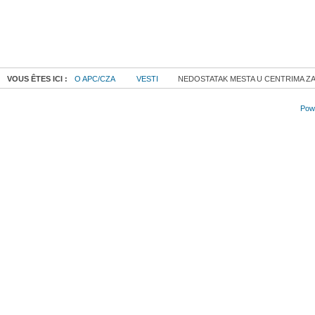
VOUS ÊTES ICI :
O APC/CZA
VESTI
NEDOSTATAK MESTA U CENTRIMA ZA
Powe