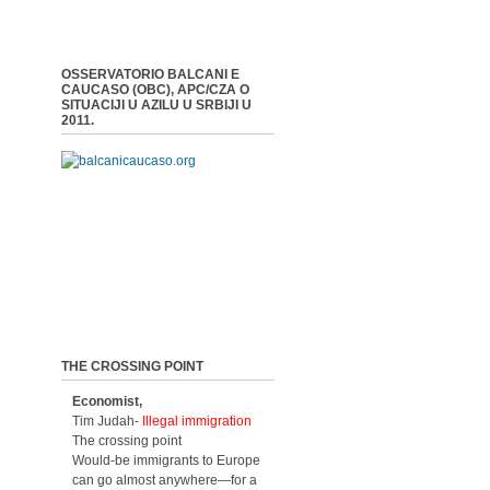
OSSERVATORIO BALCANI E
CAUCASO (OBC), APC/CZA O
SITUACIJI U AZILU U SRBIJI U
2011.
THE CROSSING POINT
Economist,
Tim Judah-
Illegal immigration
The crossing point
Would-be immigrants to Europe
can go almost anywhere—for a