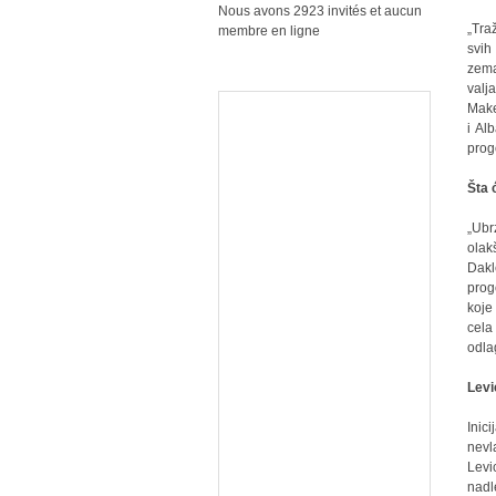
Nous avons 2923 invités et aucun
„Tra
membre en ligne
svih
zema
valj
Make
i Al
prog
Šta 
„Ubr
olak
Dakl
prog
koje
cela
odla
Levi
Inic
nevl
Levi
nadl