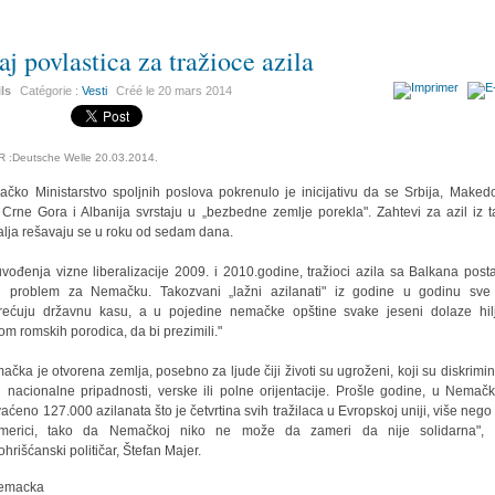
aj povlastica za tražioce azila
ils
Catégorie :
Vesti
Créé le
20 mars 2014
R :Deutsche Welle 20.03.2014.
čko Ministarstvo spoljnih poslova pokrenulo je inicijativu da se Srbija, Makedo
 Crne Gora i Albanija svrstaju u „bezbedne zemlje porekla". Zahtevi za azil iz t
lja rešavaju se u roku od sedam dana.
vođenja vizne liberalizacije 2009. i 2010.godine, tražioci azila sa Balkana posta
i problem za Nemačku. Takozvani „lažni azilanati" iz godine u godinu sve
rećuju državnu kasu, a u pojedine nemačke opštine svake jeseni dolaze hil
m romskih porodica, da bi prezimili."
ačka je otvorena zemlja, posebno za ljude čiji životi su ugroženi, koji su diskrimin
 nacionalne pripadnosti, verske ili polne orijentacije. Prošle godine, u Nemačk
vaćeno 127.000 azilanata što je četvrtina svih tražilaca u Evropskoj uniji, više nego 
merici, tako da Nemačkoj niko ne može da zameri da nije solidarna", 
hrišćanski političar, Štefan Majer.