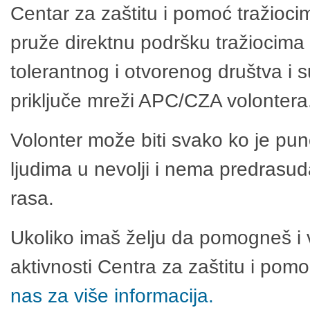
Centar za zaštitu i pomoć tražioci
pruže direktnu podršku tražiocima 
tolerantnog i otvorenog društva i 
priključe mreži APC/CZA volontera
Volonter može biti svako ko je pu
ljudima u nevolji i nema predrasuda
rasa.
Ukoliko imaš želju da pomogneš i 
aktivnosti Centra za zaštitu i po
nas za više informacija.