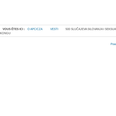
VOUS ÊTES ICI :
O APC/CZA
VESTI
500 SLUČAJEVA SILOVANJA I SEKS
KONGU
Powe