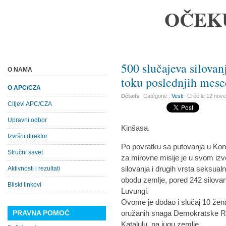
OČEK
500 slučajeva silovan
O NAMA
toku poslednjih mes
O APC/CZA
Détails
Catégorie :
Vesti
Créé le
12 nov
Ciljevi APC/CZA
Upravni odbor
Kinšasa.
Izvršni direktor
Po povratku sa putovanja u Ko
Stručni savet
za mirovne misije je u svom iz
silovanja i drugih vrsta seksual
Aktivnosti i rezultati
obodu zemlje, pored 242 silovanj
Bliski linkovi
Luvungi.
Ovome je dodao i slučaj 10 žena
PRAVNA POMOĆ
oružanih snaga Demokratske Rep
Katalulu, na jugu zemlje.