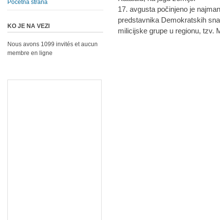
Početna strana
17. avgusta počinjeno je najman
predstavnika Demokratskih sna
KO JE NA VEZI
milicijske grupe u regionu, tzv. M
Nous avons 1099 invités et aucun
membre en ligne