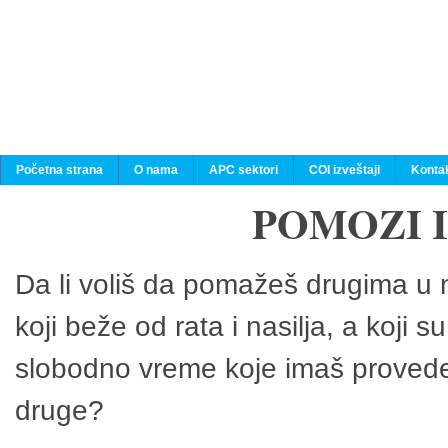
Početna strana
O nama
APC sektori
COI izveštaji
Konta
POMOZI 
Da li voliš da pomažeš drugima u n
koji beže od rata i nasilja, a koji 
slobodno vreme koje imaš provedeš
druge?