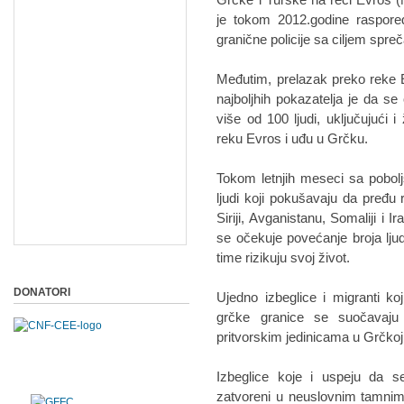
je tokom 2012.godine raspore
granične policije sa ciljem spre
Međutim, prelazak preko reke 
najboljhih pokazatelja je da s
više od 100 ljudi, uključujući 
reku Evros i uđu u Grčku.
Tokom letnjih meseci sa pobol
ljudi koji pokušavaju da pređu
Siriji, Avganistanu, Somaliji i I
se očekuje povećanje broja lju
time rizikuju svoj život.
DONATORI
Ujedno izbeglice i migranti k
grčke granice se suočavaju
pritvorskim jedinicama u Grčkoj
Izbeglice koje i uspeju da 
zatvoreni u neuslovnim tamnim