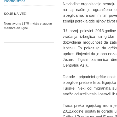
Početna strana
Nevladine organizacije nemaju p
na taj način je ograničeno 
KO JE NA VEZI
izbeglicama, a samim tim pove
zemlju porekla gde njihov život 
Nous avons 2170 invités et aucun
membre en ligne
"U prvoj polovini 2013.godine j
vraćanja izbeglica sa grčke 
dozvoljena mogućnost da zatraž
ispitaju. To pokazuje da grčk
uprkos činjenici da je ona nezak
Jezerc Tigani, zamenica dir
Centralnu Aziju.
Takođe i pripadnici grčke obals
izbeglice prelaze kroz Egejsko 
Turske. Neki od migranata su 
straže oduzeli vesla i ostavili i
Trasa preko egejskog mora je 
2012.godine postavile ogradu u
Grčke i Turske na reci Evros (