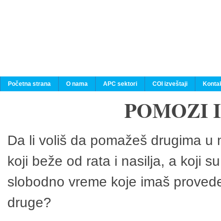
Početna strana
O nama
APC sektori
COI izveštaji
Konta
POMOZI 
Da li voliš da pomažeš drugima u n
koji beže od rata i nasilja, a koji 
slobodno vreme koje imaš provedeš
druge?