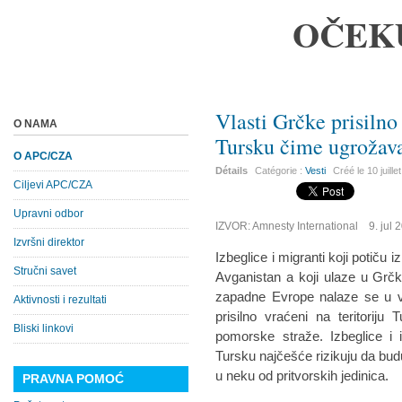
OČEK
Vlasti Grčke prisilno
O NAMA
Tursku čime ugrožava
O APC/CZA
Détails
Catégorie :
Vesti
Créé le
10 juill
Ciljevi APC/CZA
Upravni odbor
IZVOR: Amnesty International 9. jul 
Izvršni direktor
Izbeglice i migranti koji potiču 
Stručni savet
Avganistan a koji ulaze u Grč
zapadne Evrope nalaze se u ve
Aktivnosti i rezultati
prisilno vraćeni na teritoriju 
Bliski linkovi
pomorske straže. Izbeglice i i
Tursku najčešće rizikuju da budu
u neku od pritvorskih jedinica.
PRAVNA POMOĆ