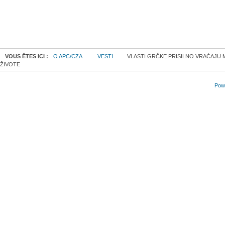
VOUS ÊTES ICI :
O APC/CZA
VESTI
VLASTI GRČKE PRISILNO VRAĆAJU 
ŽIVOTE
Powe