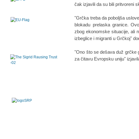
čak izjavili da su bili pritvoreni
"Grčka treba da poboljša uslove
blokadu prelaska granice. O
zbog ekonomske situacije, ali n
izbeglice i migranti u Grčkoj" do
"Ono što se dešava duž grčke 
za čitavu Evropsku uniju" izjavil