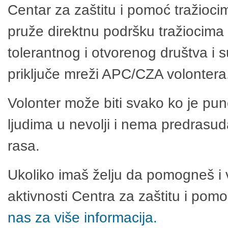
Centar za zaštitu i pomoć tražioci
pruže direktnu podršku tražiocima 
tolerantnog i otvorenog društva i 
priključe mreži APC/CZA volontera
Volonter može biti svako ko je pu
ljudima u nevolji i nema predrasuda
rasa.
Ukoliko imaš želju da pomogneš i 
aktivnosti Centra za zaštitu i po
nas za više informacija.