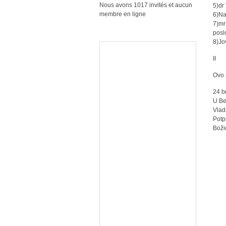
Nous avons 1017 invités et aucun
5)dr
membre en ligne
6)Na
7)mr
posl
8)Jo
II
Ovo 
24 b
U Be
Vla
Potp
Božid