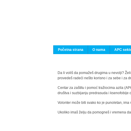
Početna strana
O nama
APC sekto
Da li voliš da pomažeš drugima u nevolji? Želiš
provedeš radeći nešto korisno i za sebe i za 
Centar za zaštitu i pomoć tražiocima azila (AP
društva i suzbijanju predrasuda i ksenofobije 
Volonter može biti svako ko je punoletan, ima 
Ukoliko imaš želju da pomogneš i vremena da s