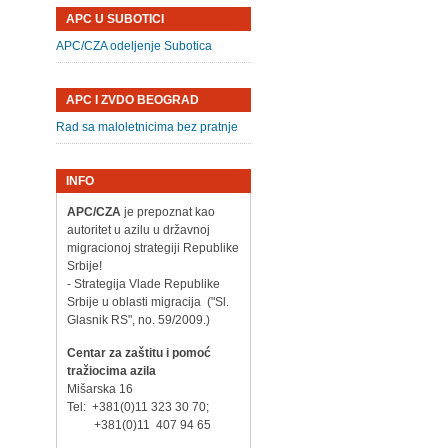
APC U SUBOTICI
APC/CZA odeljenje Subotica
h
APC I ZVDO BEOGRAD
Rad sa maloletnicima bez pratnje
INFO
APC/CZA
je prepoznat kao
autoritet u azilu u državnoj
migracionoj strategiji Republike
Srbije!
- Strategija Vlade Republike
Srbije u oblasti migracija ("Sl.
Glasnik RS", no. 59/2009.)
Centar za zaštitu i pomoć
tražiocima azila
Mišarska 16
Tel: +381(0)11 323 30 70;
+381(0)11 407 94 65