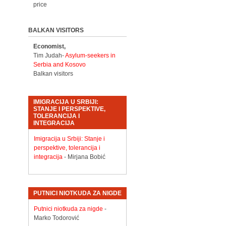
price
BALKAN VISITORS
Economist,
Tim Judah-
Asylum-seekers in
Serbia and Kosovo
Balkan visitors
IMIGRACIJA U SRBIJI:
STANJE I PERSPEKTIVE,
TOLERANCIJA I
INTEGRACIJA
Imigracija u Srbiji: Stanje i
perspektive, tolerancija i
integracija
- Mirjana Bobić
PUTNICI NIOTKUDA ZA NIGDE
Putnici niotkuda za nigde
-
Marko Todorović