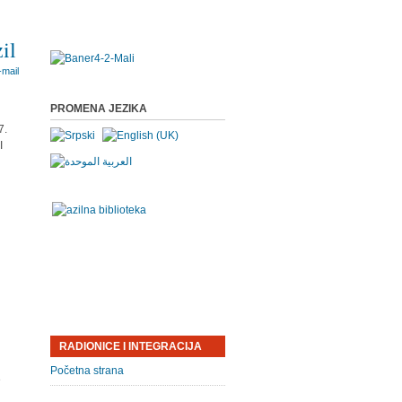
il
PROMENA JEZIKA
7.
I
RADIONICE I INTEGRACIJA
Početna strana
e