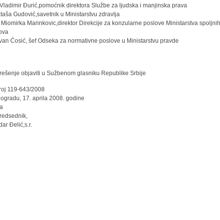
 Vladimir Đurić,pomoćnik direktora Službe za ljudska i manjinska prava
taša Gudović,savetnik u Ministarstvu zdravlja
 Miomirka Marinkovic,direktor Direkcije za konzularne poslove Ministarstva spoljni
ova
van Ćosić, šef Odseka za normativne poslove u Ministarstvu pravde
rešenje objaviti u Sužbenom glasniku Republike Srbije
roj 119-643/2008
ogradu, 17. aprila 2008. godine
da
redsednik,
ar Đelić,s.r.