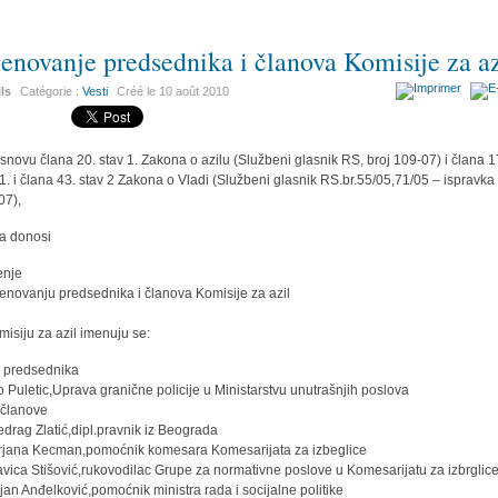
enovanje predsednika i članova Komisije za az
ils
Catégorie :
Vesti
Créé le
10 août 2010
snovu člana 20. stav 1. Zakona o azilu (Službeni glasnik RS, broj 109-07) i člana 1
 1. i člana 43. stav 2 Zakona o Vladi (Službeni glasnik RS.br.55/05,71/05 – ispravka 
07),
a donosi
enje
enovanju predsednika i članova Komisije za azil
misiju za azil imenuju se:
a predsednika
o Puletic,Uprava granične policije u Ministarstvu unutrašnjih poslova
 članove
edrag Zlatić,dipl.pravnik iz Beograda
rjana Kecman,pomoćnik komesara Komesarijata za izbeglice
avica Stišović,rukovodilac Grupe za normativne poslove u Komesarijatu za izbrglic
jan Anđelković,pomoćnik ministra rada i socijalne politike