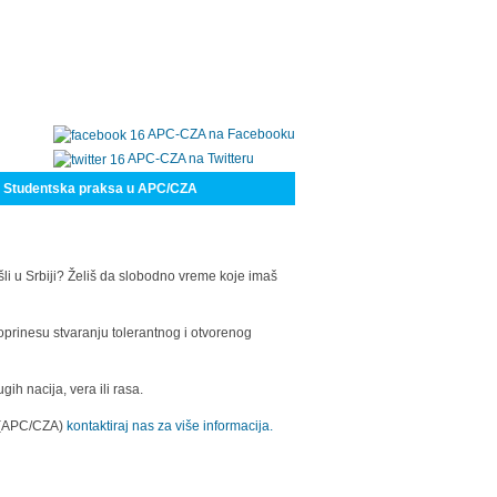
APC-CZA na Facebooku
APC-CZA na Twitteru
Studentska praksa u APC/CZA
šli u Srbiji? Želiš da slobodno vreme koje imaš
oprinesu stvaranju tolerantnog i otvorenog
h nacija, vera ili rasa.
a (APC/CZA)
kontaktiraj nas za više informacija.