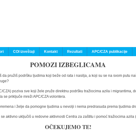
ri
COI izveštaji
Kontakt
Rezultati
APC/CZA publikacije
POMOZI IZBEGLICAMA
 da pružiš podršku ljudima koji beže od rata i nasilja, a koji su se na svom putu na
druge?
C/CZA) poziva sve koji žele pruže direktnu podršku tražiocima azila i migrantima, d
da se priključe mreži APC/CZA volontera.
vremena i želje da pomogne ljudima u nevolji i nema predrasuda prema ljudima drugi
e aktivno uključiš u redovne aktivnosti Centra za zaštitu i pomoć tražiocima azil
OČEKUJEMO TE!