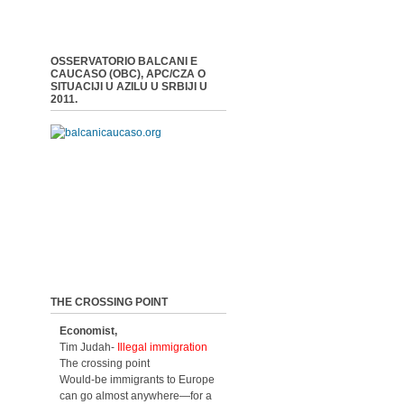
OSSERVATORIO BALCANI E
CAUCASO (OBC), APC/CZA O
SITUACIJI U AZILU U SRBIJI U
2011.
THE CROSSING POINT
Economist,
Tim Judah-
Illegal immigration
The crossing point
Would-be immigrants to Europe
can go almost anywhere—for a