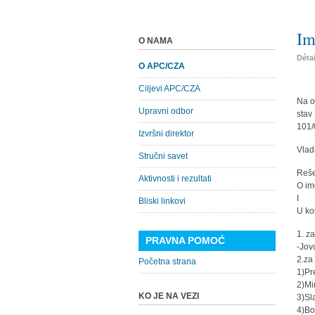
Im
O NAMA
Déta
O APC/CZA
Ciljevi APC/CZA
Na o
Upravni odbor
stav
101/
Izvršni direktor
Vlad
Stručni savet
Reš
Aktivnosti i rezultati
O im
I
Bliski linkovi
U ko
1. z
PRAVNA POMOĆ
-Jov
2.za
Početna strana
1)Pr
2)Mi
KO JE NA VEZI
3)Sl
4)Bo