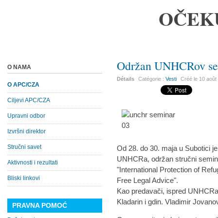
OČEK
Održan UNHCRov sem
O NAMA
Détails
Catégorie :
Vesti
Créé le
10 août
O APC/CZA
Ciljevi APC/CZA
Upravni odbor
Izvršni direktor
Stručni savet
Od 28. do 30. maja u Subotici je 
UNHCRa, održan stručni semin
Aktivnosti i rezultati
"International Protection of Re
Bliski linkovi
Free Legal Advice".
Kao predavači, ispred UNHCRa, g
Kladarin i gdin. Vladimir Jovano
PRAVNA POMOĆ