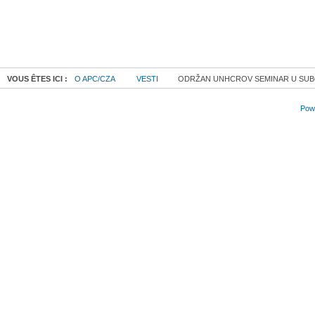
VOUS ÊTES ICI :
O APC/CZA
VESTI
ODRŽAN UNHCROV SEMINAR U SUB
Powe