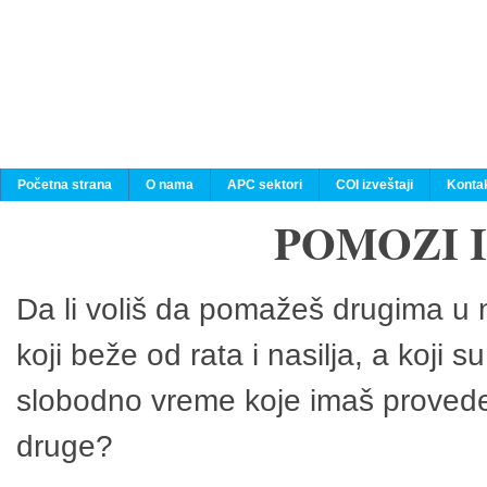
Početna strana
O nama
APC sektori
COI izveštaji
Konta
POMOZI 
Da li voliš da pomažeš drugima u n
koji beže od rata i nasilja, a koji 
slobodno vreme koje imaš provedeš
druge?