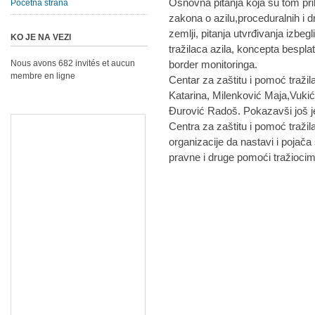
Osnovna pitanja koja su tom pr
Početna strana
zakona o azilu,proceduralnih i d
zemlji, pitanja utvrđivanja izbegl
KO JE NA VEZI
tražilaca azila, koncepta bespl
Nous avons 682 invités et aucun
border monitoringa.
membre en ligne
Centar za zaštitu i pomoć tražil
Katarina, Milenković Maja,Vukić
Đurović Radoš. Pokazavši još j
Centra za zaštitu i pomoć tražila
organizacije da nastavi i pojača
pravne i druge pomoći tražiocima