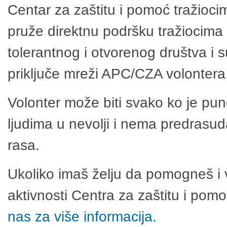
Centar za zaštitu i pomoć tražioci
pruže direktnu podršku tražiocima 
tolerantnog i otvorenog društva i 
priključe mreži APC/CZA volontera
Volonter može biti svako ko je pu
ljudima u nevolji i nema predrasuda
rasa.
Ukoliko imaš želju da pomogneš i 
aktivnosti Centra za zaštitu i po
nas za više informacija.