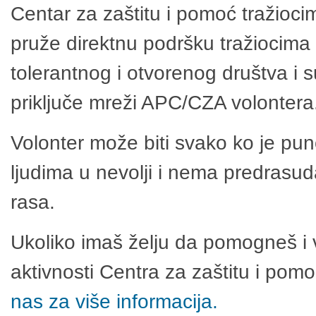
Centar za zaštitu i pomoć tražioci
pruže direktnu podršku tražiocima 
tolerantnog i otvorenog društva i 
priključe mreži APC/CZA volontera
Volonter može biti svako ko je pu
ljudima u nevolji i nema predrasuda
rasa.
Ukoliko imaš želju da pomogneš i 
aktivnosti Centra za zaštitu i po
nas za više informacija.