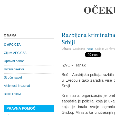
OČEK
Razbijena kriminalna
O NAMA
Srbiji
O APC/CZA
Détails
Catégorie :
Vesti
Créé le
22 févr
Ciljevi APC/CZA
Upravni odbor
IZVOR: Tanjug
Izvršni direktor
Beč - Austrijska policija razbil
Stručni savet
u Evropu i tako zaradila više 
Srbiji.
Aktivnosti i rezultati
Bliski linkovi
Kriminalna organizacija je pr
saopštila je policija, koja je u
koja je imala svoje ogrank
PRAVNA POMOĆ
Grčkoj. Ministarka unutrašnjih 