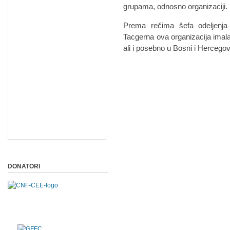
grupama, odnosno organizaciji.
Prema rečima šefa odeljenja 
Tacgerna ova organizacija imala 
ali i posebno u Bosni i Hercegov
DONATORI