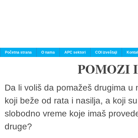
Početna strana
O nama
APC sektori
COI izveštaji
Konta
POMOZI 
Da li voliš da pomažeš drugima u n
koji beže od rata i nasilja, a koji 
slobodno vreme koje imaš provedeš
druge?