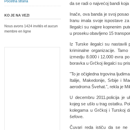
Početna strana
da se radi o najvećoj bandi koja
Inače, ova banda je svoj posao
KO JE NA VEZI
Iranu imala svoje ispostave za
Nous avons 1424 invités et aucun
Ilegalci su najpre kopnenim put
membre en ligne
u proseku obavljeno 15 transpor
Iz Turske ilegalci su nastavili
kriminalne organizacije. Tamo 
izmedju 8.000 i 12.000 evra p
boravka u Grčkoj ilegalci su prisi
"To je očigledna trgovina ljudima.
Italije, Makedonije, Srbije i 
aerodroma Švehat.", rekla je Mik
U decembru 2011.policija je 
kojeg se ušlo u trag ostatku. Pol
kolegama u Grčkoj i Turskoj da
šefove.
Čuvari reda ističu da se ne