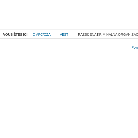
VOUS ÊTES ICI :
O APC/CZA
VESTI
RAZBIJENA KRIMINALNA ORGANIZAC
Powe