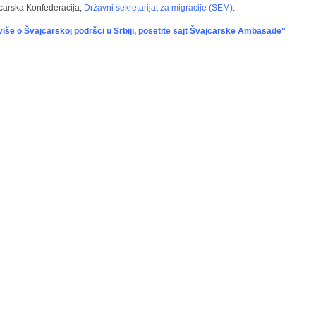
carska Konfederacija,
Državni sekretarijat za migracije (SEM)
.
više o Švajcarskoj podršci u Srbiji, posetite sajt Švajcarske Ambasade"