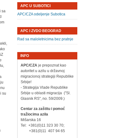
APC U SUBOTICI
i sa
APC/CZA odeljenje Subotica
od
dom
APC I ZVDO BEOGRAD
Rad sa maloletnicima bez pratnje
ekli,
tako
SZ
INFO
je
APC/CZA
je prepoznat kao
lu,
autoritet u azilu u državnoj
migracionoj strategiji Republike
da
Srbije!
iju
- Strategija Vlade Republike
dnu
Srbije u oblasti migracija ("Sl.
i su
Glasnik RS", no. 59/2009.)
Centar za zaštitu i pomoć
tražiocima azila
Mišarska 16
Tel: +381(0)11 323 30 70;
s
+381(0)11 407 94 65