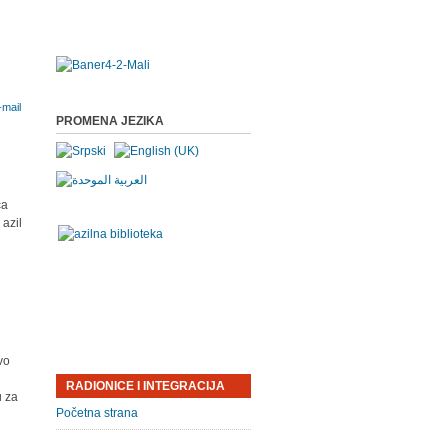
PROMENA JEZIKA
ca
 azil
avo
RADIONICE I INTEGRACIJA
u za
Početna strana