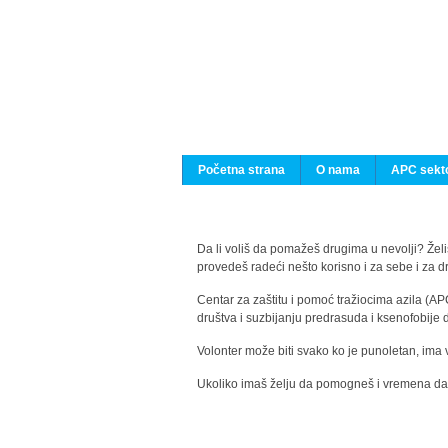
Početna strana
O nama
APC sekto
Da li voliš da pomažeš drugima u nevolji? Želiš
provedeš radeći nešto korisno i za sebe i za 
Centar za zaštitu i pomoć tražiocima azila (AP
društva i suzbijanju predrasuda i ksenofobije 
Volonter može biti svako ko je punoletan, ima 
Ukoliko imaš želju da pomogneš i vremena da s