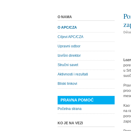
Po
O NAMA
za
O APC/CZA
Déta
Ciljevi APC/CZA
Upravni odbor
Izvršni direktor
Lozn
Stručni savet
pore
u Sr
Aktivnosti i rezultati
suoč
Bliski linkovi
Prav
proc
mese
PRAVNA POMOĆ
Kao 
Početna strana
na r
poro
zapo
KO JE NA VEZI