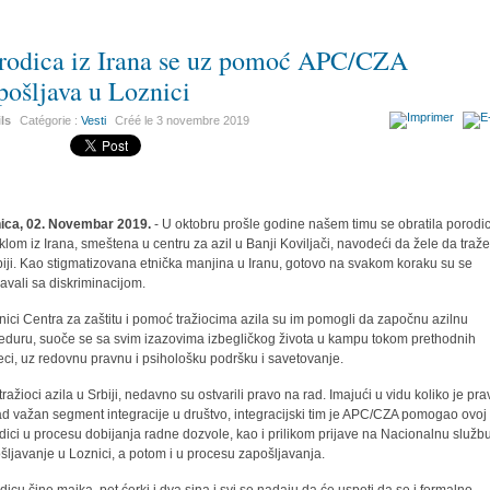
rodica iz Irana se uz pomoć APC/CZA
pošljava u Loznici
ils
Catégorie :
Vesti
Créé le
3 novembre 2019
ica, 02. Novembar 2019.
- U oktobru prošle godine našem timu se obratila porodi
klom iz Irana, smeštena u centru za azil u Banji Koviljači, navodeći da žele da traže
biji. Kao stigmatizovana etnička manjina u Iranu, gotovo na svakom koraku su se
avali sa diskriminacijom.
nici Centra za zaštitu i pomoć tražiocima azila su im pomogli da započnu azilnu
eduru, suoče se sa svim izazovima izbegličkog života u kampu tokom prethodnih
ci, uz redovnu pravnu i psihološku podršku i savetovanje.
tražioci azila u Srbiji, nedavno su ostvarili pravo na rad. Imajući u vidu koliko je pr
ad važan segment integracije u društvo, integracijski tim je APC/CZA pomogao ovoj
dici u procesu dobijanja radne dozvole, kao i prilikom prijave na Nacionalnu služb
šljavanje u Loznici, a potom i u procesu zapošljavanja.