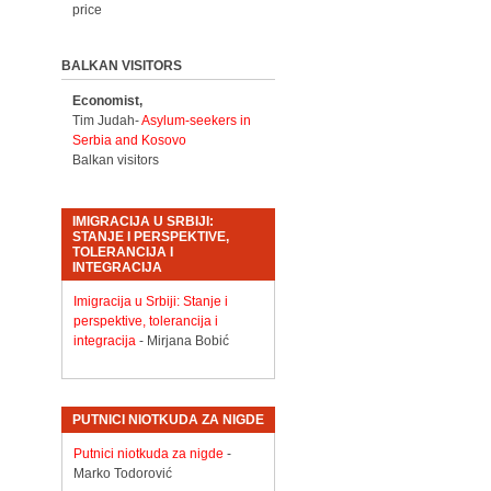
price
BALKAN VISITORS
Economist,
Tim Judah-
Asylum-seekers in
Serbia and Kosovo
Balkan visitors
IMIGRACIJA U SRBIJI:
STANJE I PERSPEKTIVE,
TOLERANCIJA I
INTEGRACIJA
Imigracija u Srbiji: Stanje i
perspektive, tolerancija i
integracija
- Mirjana Bobić
PUTNICI NIOTKUDA ZA NIGDE
Putnici niotkuda za nigde
-
Marko Todorović