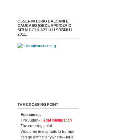
OSSERVATORIO BALCANI E
CAUCASO (OBC), APC/CZA O
SITUACIJI U AZILU U SRBIJI U
2011.
THE CROSSING POINT
Economist,
Tim Judah-
Illegal immigration
The crossing point
Would-be immigrants to Europe
can go almost anywhere—for a