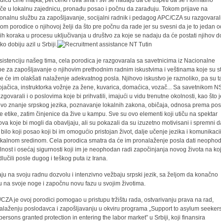
dicu čine majka, pet ćerki i dva sina i svi se nadaju da će uspeti da se i formalno
uče u lokalnu zajednicu, pronađu posao i počnu da zarađuju. Tokom prijave na
onalnu službu za zapošljavanje, socijalni radnik i pedagog APC/CZA su razgovaral
om porodice o njihovoj želji da što pre počnu da rade jer su svesni da je to jedan 
ih koraka u procesu uključivanja u društvo za koje se nadaju da će postati njihov 
ko dobiju azil u Srbiji.
sistenciju našeg tima, cela porodica je razgovarala sa savetnicima iz Nacionalne
be za zapošljavanje
o njihovim prethodnim radnim iskustvima i veštinama koje su st
je će im olakšati nalaženje adekvatnog posla. Njihovo iskustvo je raznoliko, pa su 
rojačica, instruktorka vožnje za žene, kuvarica, domaćica, vozač... Sa savetnikom N
zgovarali i o poslovima koje bi prihvatili, imajući u vidu trenutne okolnosti, kao što 
ovo znanje srpskog jezika, poznavanje lokalnih zakona, običaja, odnosa prema pos
e etike, zatim činjenice da žive u kampu. Sve su ovo elementi koji utiču na spektar
ova koje bi mogli da obavljaju, ali su pokazali da su izuzetno motivisani i spremni 
 bilo koji posao koji bi im omogućio pristojan život, dalje učenje jezika i komunikaci
okalnom sredinom. Cela porodica smatra da će im pronalaženje posla dati neopho
ilnost i osećaj sigurnosti koji im je neophodan radi započinjanja novog života na koj
dlučili posle dugog i teškog puta iz Irana.
ju na svoju radnu dozvolu i intenzivno vežbaju srpski jezik, sa željom da konačno
u na svoje noge i započnu novu fazu u svojim životima.
CZA je ovoj porodici pomogao u pristupu tržištu rada, ostvarivanju prava na rad,
alaženju poslodavca i zapošljavanju u okviru programa „Support to asylum seeker
persons granted protection in entering the labor market” u Srbiji, koji finansira