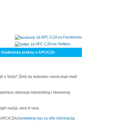
APC-CZA na Facebooku
APC-CZA na Twitteru
Studentska praksa u APC/CZA
šli u Srbiji? Želiš da slobodno vreme koje imaš
oprinesu stvaranju tolerantnog i otvorenog
h nacija, vera ili rasa.
a (APC/CZA)
kontaktiraj nas za više informacija.