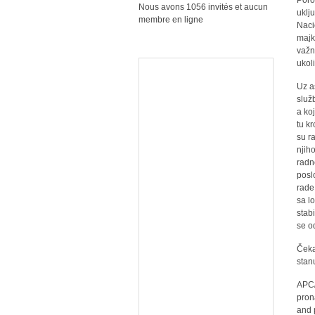
Poro
Nous avons 1056 invités et aucun
uklj
membre en ligne
Naci
majk
važn
ukoli
Uz a
služ
a ko
tu k
su ra
njih
radn
posl
rade
sa l
stab
se o
Čeka
stan
APC/
pron
and 