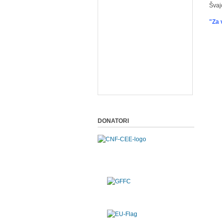
Švaj
"Za 
DONATORI