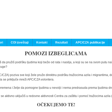
ri
COI izveštaji
Kontakt
Rezultati
APC/CZA publikacije
POMOZI IZBEGLICAMA
 da pružiš podršku ljudima koji beže od rata i nasilja, a koji su se na svom putu na
druge?
C/CZA) poziva sve koji žele pruže direktnu podršku tražiocima azila i migrantima, d
da se priključe mreži APC/CZA volontera.
vremena i želje da pomogne ljudima u nevolji i nema predrasuda prema ljudima drugi
e aktivno uključiš u redovne aktivnosti Centra za zaštitu i pomoć tražiocima azil
OČEKUJEMO TE!