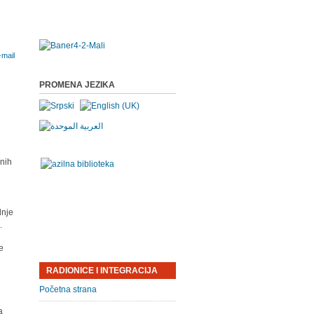
PROMENA JEZIKA
d
enih
dnje
.
je
RADIONICE I INTEGRACIJA
Početna strana
a