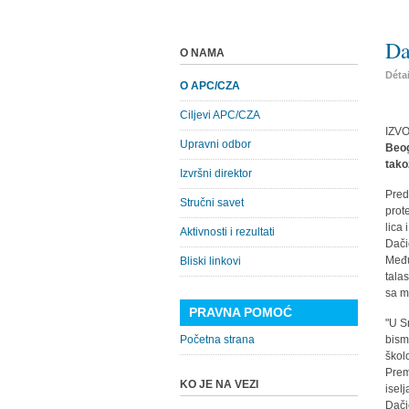
Da
O NAMA
Déta
O APC/CZA
Ciljevi APC/CZA
IZV
Upravni odbor
Beog
tako
Izvršni direktor
Pred
Stručni savet
prot
lica
Aktivnosti i rezultati
Dači
Među
Bliski linkovi
tala
sa m
PRAVNA POMOĆ
"U S
Početna strana
bism
škol
Prem
KO JE NA VEZI
isel
Dači