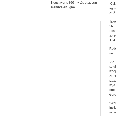
Nous avons 866 invités et aucun
IOM,
membre en ligne
trgo
za ži
Tako
56.3
Pose
spre
IOM.
Rado
nedo
"Azi
se u
izbeg
zeml
izaz
koja
prob
Đuro
"Već
inst
mi s