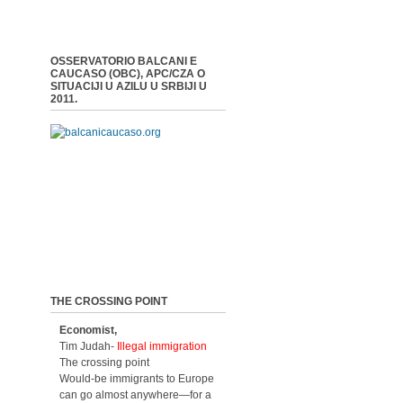
OSSERVATORIO BALCANI E
CAUCASO (OBC), APC/CZA O
SITUACIJI U AZILU U SRBIJI U
2011.
THE CROSSING POINT
Economist,
Tim Judah-
Illegal immigration
The crossing point
Would-be immigrants to Europe
can go almost anywhere—for a