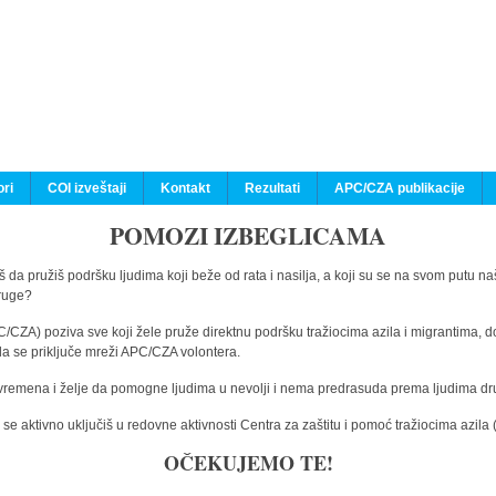
ri
COI izveštaji
Kontakt
Rezultati
APC/CZA publikacije
POMOZI IZBEGLICAMA
 da pružiš podršku ljudima koji beže od rata i nasilja, a koji su se na svom putu na
druge?
C/CZA) poziva sve koji žele pruže direktnu podršku tražiocima azila i migrantima, d
da se priključe mreži APC/CZA volontera.
vremena i želje da pomogne ljudima u nevolji i nema predrasuda prema ljudima drugi
e aktivno uključiš u redovne aktivnosti Centra za zaštitu i pomoć tražiocima azil
OČEKUJEMO TE!