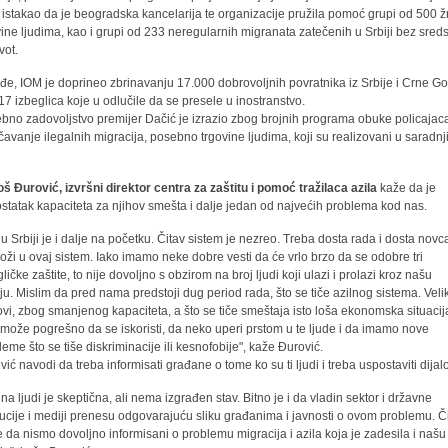
 istakao da je beogradska kancelarija te organizacije pružila pomoć grupi od 500 ž
vine ljudima, kao i grupi od 233 neregularnih migranata zatečenih u Srbiji bez sred
vot.
đe, IOM je doprineo zbrinavanju 17.000 dobrovoljnih povratnika iz Srbije i Crne Go
17 izbeglica koje u odlučile da se presele u inostranstvo.
bno zadovoljstvo premijer Dačić je izrazio zbog brojnih programa obuke policajac
čavanje ilegalnih migracija, posebno trgovine ljudima, koji su realizovani u saradnj
š Đurović, izvršni direktor centra za zaštitu i pomoć tražilaca azila
kaže da je
statak kapaciteta za njihov smešta i dalje jedan od najvećih problema kod nas.
l u Srbiji je i dalje na početku. Čitav sistem je nezreo. Treba dosta rada i dosta novc
loži u ovaj sistem. Iako imamo neke dobre vesti da će vrlo brzo da se odobre tri
ličke zaštite, to nije dovoljno s obzirom na broj ljudi koji ulazi i prolazi kroz našu
ju. Mislim da pred nama predstoji dug period rada, što se tiče azilnog sistema. Veli
ovi, zbog smanjenog kapaciteta, a što se tiče smeštaja isto loša ekonomska situacij
 može pogrešno da se iskoristi, da neko uperi prstom u te ljude i da imamo nove
leme što se tiše diskriminacije ili kesnofobije", kaže Đurović.
vić navodi da treba informisati građane o tome ko su ti ljudi i treba uspostaviti dijal
ina ljudi je skeptična, ali nema izgrađen stav. Bitno je i da vladin sektor i državne
itucije i mediji prenesu odgovarajuću sliku građanima i javnosti o ovom problemu. Č
e da nismo dovoljno informisani o problemu migracija i azila koja je zadesila i našu