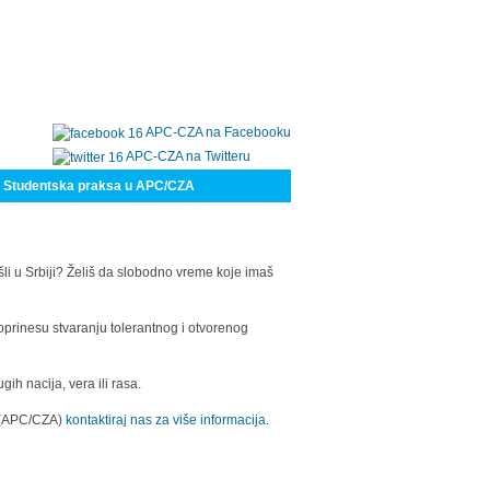
APC-CZA na Facebooku
APC-CZA na Twitteru
Studentska praksa u APC/CZA
šli u Srbiji? Želiš da slobodno vreme koje imaš
oprinesu stvaranju tolerantnog i otvorenog
h nacija, vera ili rasa.
a (APC/CZA)
kontaktiraj nas za više informacija.