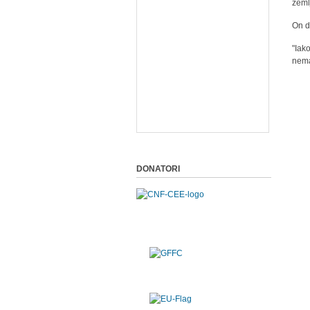
zeml
On d
"Iak
nema
DONATORI