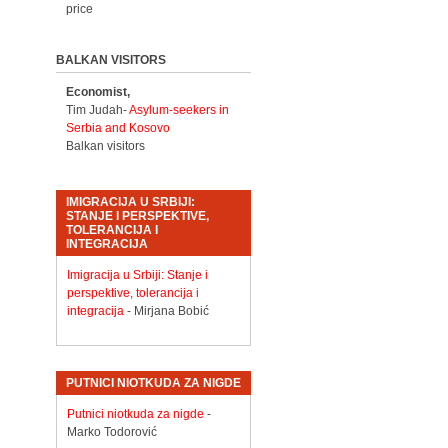
price
BALKAN VISITORS
Economist,
Tim Judah-
Asylum-seekers in
Serbia and Kosovo
Balkan visitors
IMIGRACIJA U SRBIJI:
STANJE I PERSPEKTIVE,
TOLERANCIJA I
INTEGRACIJA
Imigracija u Srbiji: Stanje i
perspektive, tolerancija i
integracija
- Mirjana Bobić
PUTNICI NIOTKUDA ZA NIGDE
Putnici niotkuda za nigde
-
Marko Todorović