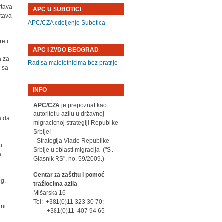
rtava
APC U SUBOTICI
stava
APC/CZA odeljenje Subotica
re i
APC I ZVDO BEOGRAD
a za
Rad sa maloletnicima bez pratnje
i sa
INFO
APC/CZA
je prepoznat kao
autoritet u azilu u državnoj
a da
migracionoj strategiji Republike
Srbije!
- Strategija Vlade Republike
ki
Srbije u oblasti migracija ("Sl.
a
Glasnik RS", no. 59/2009.)
Centar za zaštitu i pomoć
og.
tražiocima azila
Mišarska 16
Tel: +381(0)11 323 30 70;
ini
+381(0)11 407 94 65