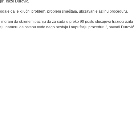
ju", kaže Đurović.
odaje da je ključni problem, problem smeštaja, ubrzavanje azilnu proceduru.
o moram da skrenem pažnju da za sada u preko 90 posto slučajeva tražioci azila
ju nameru da ostanu ovde nego nestaju i napuštaju proceduru", navodi Đurović.