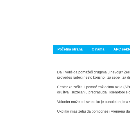
Početna strana
O nama
APC sekto
Da li voliš da pomažeš drugima u nevolji? Želiš
provedeš radeći nešto korisno i za sebe i za 
Centar za zaštitu i pomoć tražiocima azila (AP
društva i suzbijanju predrasuda i ksenofobije 
Volonter može biti svako ko je punoletan, ima 
Ukoliko imaš želju da pomogneš i vremena da s