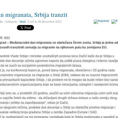
n migranata, Srbija tranzit
ils
Catégorie :
Vesti
Créé le
28 décembre 2012
OR: B92
rad -- Međunarodni dan migranata se obeležava širom sveta. Srbija je jedna o
zvanih tranzitnih zemalja za migrante na njihovom putu ka zemljama EU.
sednik Vlade Srbije i ministar unutrašnjih poslova Ivica Dačić kaže da je Srbija u
ekle dve decenije učinila ogromne napore da zaštiti prava izbeglica i interno raselj
 i da se suoči sa socijalnim posledicima migratornih talasa.
ć je, na konferenciji kojom je, pored dana migranata, obeleženo i 20 godina rada
narodne organizacje za migracije u Srbiji (IOM), istakao da su izazovi migracionih
sa prevazilazili kapacitete Srbije, i da probem ne bi mogao da bude rešen bez sara
eđunarodnim organizacijama koje se bave miracijama, izbeglim i raseljenim licima
rbiji smo se, u proteklih 20 godina, suočili sa svim vidovima migracija osim onih ko
o najviše želeli da vidimo - da državljani drugih država dolaze u našu zemlju zbog
ovanja i prilike za zapošljavanje", rekao je Dačić.
a njegovim rečima, protekle dve decenije u Srbiji su obeležile prisilne migracije i
javanje velikog broja građana Srbije u zemlje Zapadne Evrope i SAD.
ć je, podsećajući na niz programa i projekata koje je Srbija realizovala u saradnji s