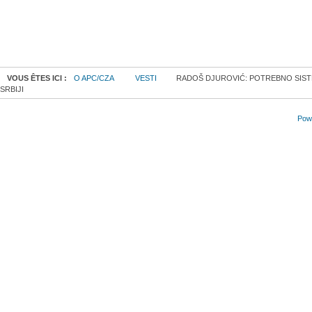
VOUS ÊTES ICI :
O APC/CZA
VESTI
RADOŠ DJUROVIĆ: POTREBNO SISTE
SRBIJI
Powe