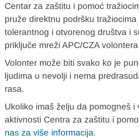
Centar za zaštitu i pomoć tražioci
pruže direktnu podršku tražiocima 
tolerantnog i otvorenog društva i 
priključe mreži APC/CZA volontera
Volonter može biti svako ko je pu
ljudima u nevolji i nema predrasuda
rasa.
Ukoliko imaš želju da pomogneš i 
aktivnosti Centra za zaštitu i po
nas za više informacija.