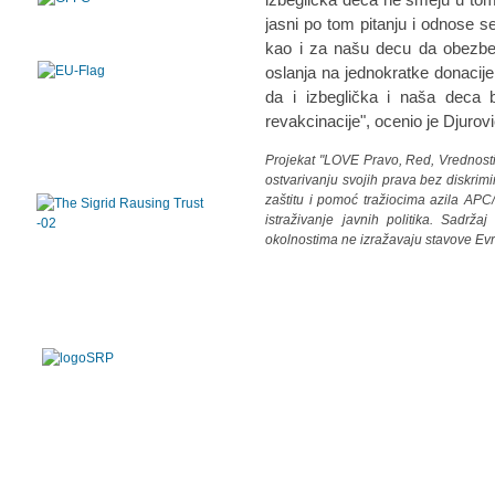
jasni po tom pitanju i odnose s
kao i za našu decu da obezbe
oslanja na jednokratke donacije
da i izbeglička i naša deca 
revakcinacije", ocenio je Djurovi
Projekat "LOVE Pravo, Red, Vrednosti 
ostvarivanju svojih prava bez diskrimi
zaštitu i pomoć tražiocima azila APC
istraživanje javnih politika. Sadrža
okolnostima ne izražavaju stavove Ev