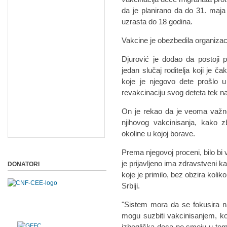
da je planirano da do 31. maj
uzrasta do 18 godina.
Vakcine je obezbedila organizaci
Djurović je dodao da postoji 
jedan slučaj roditelja koji je 
koje je njegovo dete prošlo u
revakcinaciju svog deteta tek n
On je rekao da je veoma važno
njihovog vakcinisanja, kako z
okoline u kojoj borave.
Prema njegovoj proceni, bilo bi
je prijavljeno ima zdravstveni 
DONATORI
koje je primilo, bez obzira kolik
Srbiji.
"Sistem mora da se fokusira na 
mogu suzbiti vakcinisanjem, k
izbeglička deca ne smeju u tom s