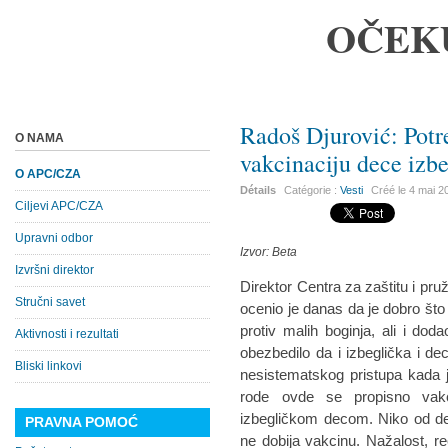
OČEK
Radoš Djurović: Potr
O NAMA
vakcinaciju dece izbe
O APC/CZA
Détails
Catégorie :
Vesti
Créé le
4 mai 2
Ciljevi APC/CZA
Upravni odbor
Izvor: Beta
Izvršni direktor
Direktor Centra za zaštitu i pr
Stručni savet
ocenio je danas da je dobro što 
protiv malih boginja, ali i doda
Aktivnosti i rezultati
obezbedilo da i izbeglička i de
Bliski linkovi
nesistematskog pristupa kada j
rode ovde se propisno vak
izbegličkom decom. Niko od de
PRAVNA POMOĆ
ne dobija vakcinu. Nažalost, re