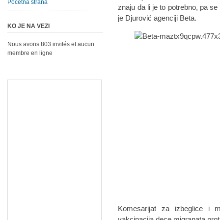
Početna strana
znaju da li je to potrebno, pa s
je Djurović agenciji Beta.
KO JE NA VEZI
Nous avons 803 invités et aucun
membre en ligne
Komesarijat za izbeglice i m
vakcinacija dece migranata protiv