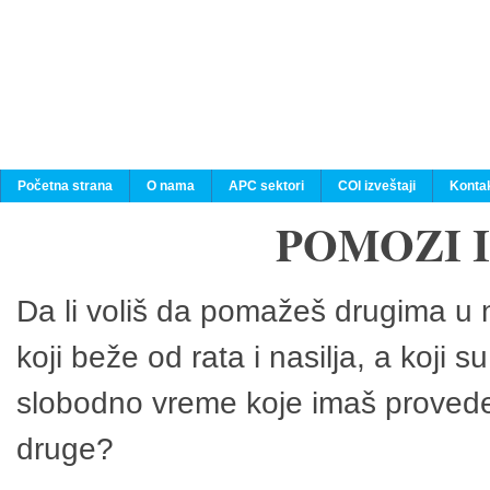
Početna strana
O nama
APC sektori
COI izveštaji
Konta
POMOZI 
Da li voliš da pomažeš drugima u n
koji beže od rata i nasilja, a koji 
slobodno vreme koje imaš provedeš
druge?