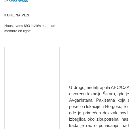
Početna strana
KO JE NA VEZI
Nous avons 693 invités et aucun
membre en ligne
U drugoj nedelji aprila APC/CZA
otvorenu lokaciju-Šikaru, gde je
Avganistana, Pakistana koja s
posetio i lokacije u Horgošu, Ši
gde je primećen dolazak novih
izbeglica oko zloupotreba, na
kada je reč o ponašanju mađar