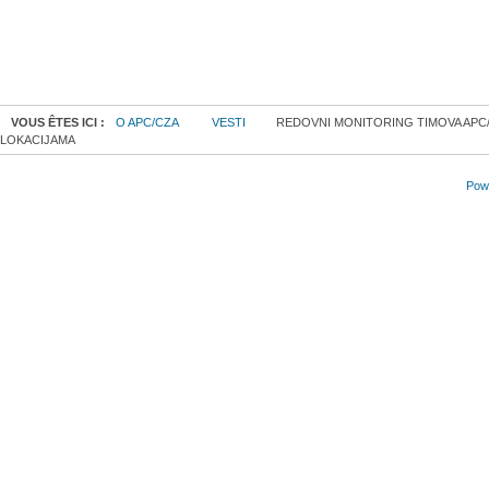
VOUS ÊTES ICI :
O APC/CZA
VESTI
REDOVNI MONITORING TIMOVA APC
LOKACIJAMA
Powe