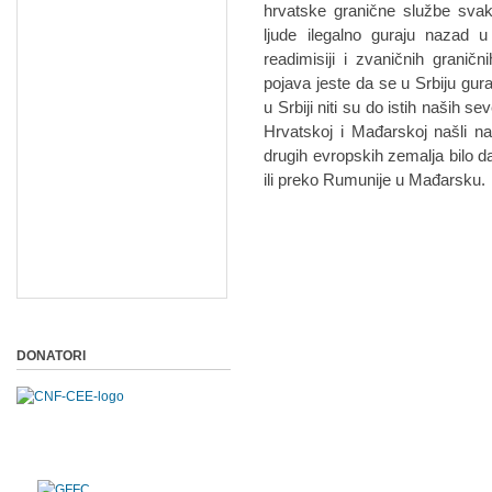
hrvatske granične službe svak
ljude ilegalno guraju nazad
readimisiji i zvaničnih granič
pojava jeste da se u Srbiju guraju
u Srbiji niti su do istih naših s
Hrvatskoj i Mađarskoj našli na
drugih evropskih zemalja bilo d
ili preko Rumunije u Mađarsku.
DONATORI