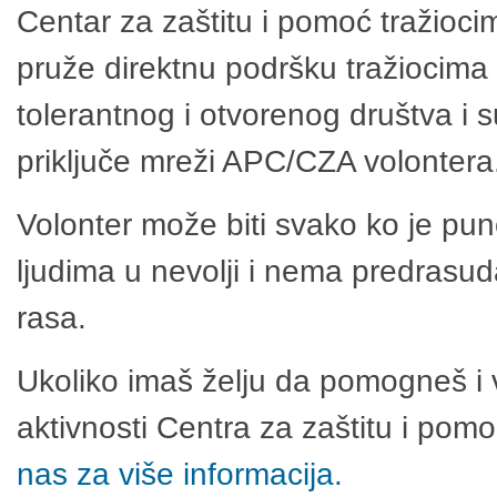
Centar za zaštitu i pomoć tražioci
pruže direktnu podršku tražiocima 
tolerantnog i otvorenog društva i 
priključe mreži APC/CZA volontera
Volonter može biti svako ko je pu
ljudima u nevolji i nema predrasuda
rasa.
Ukoliko imaš želju da pomogneš i 
aktivnosti Centra za zaštitu i po
nas za više informacija.