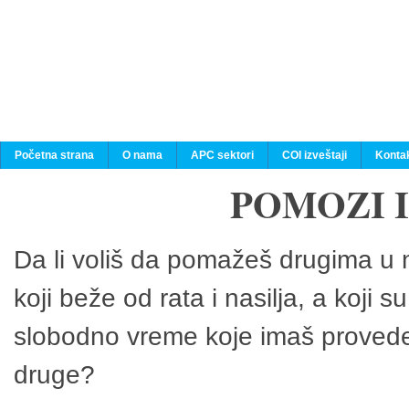
Početna strana
O nama
APC sektori
COI izveštaji
Konta
POMOZI 
Da li voliš da pomažeš drugima u n
koji beže od rata i nasilja, a koji 
slobodno vreme koje imaš provedeš
druge?