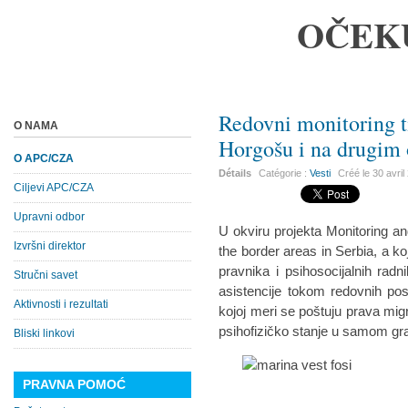
OČEK
Redovni monitoring
O NAMA
Horgošu i na drugim
O APC/CZA
Détails
Catégorie :
Vesti
Créé le
30 avril
Ciljevi APC/CZA
Upravni odbor
U okviru projekta Monitoring a
Izvršni direktor
the border areas in Serbia, a k
pravnika i psihosocijalnih rad
Stručni savet
asistencije tokom redovnih pos
Aktivnosti i rezultati
kojoj meri se poštuju prava migr
psihofizičko stanje u samom gr
Bliski linkovi
PRAVNA POMOĆ