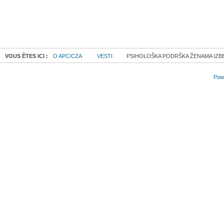
VOUS ÊTES ICI :
O APC/CZA
VESTI
PSIHOLOŠKA PODRŠKA ŽENAMA IZB
Powe