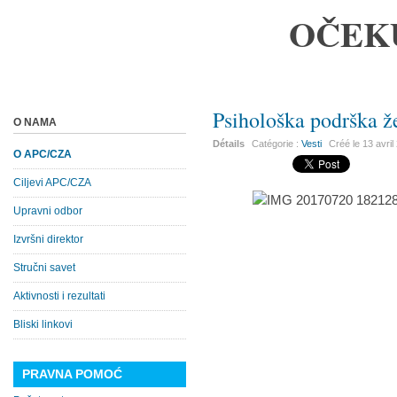
OČEK
Psihološka podrška 
O NAMA
Détails
Catégorie :
Vesti
Créé le
13 avril
O APC/CZA
Ciljevi APC/CZA
Upravni odbor
Izvršni direktor
Stručni savet
Aktivnosti i rezultati
Bliski linkovi
PRAVNA POMOĆ