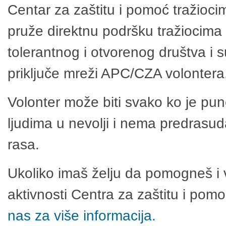
Centar za zaštitu i pomoć tražioci
pruže direktnu podršku tražiocima 
tolerantnog i otvorenog društva i 
priključe mreži APC/CZA volontera
Volonter može biti svako ko je pu
ljudima u nevolji i nema predrasuda
rasa.
Ukoliko imaš želju da pomogneš i 
aktivnosti Centra za zaštitu i po
nas za više informacija.