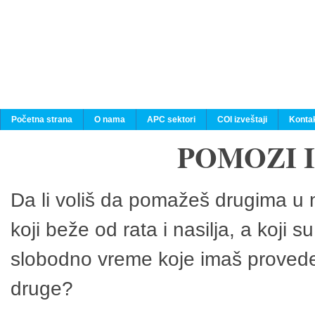
Početna strana
O nama
APC sektori
COI izveštaji
Konta
POMOZI 
Da li voliš da pomažeš drugima u n
koji beže od rata i nasilja, a koji 
slobodno vreme koje imaš provedeš
druge?