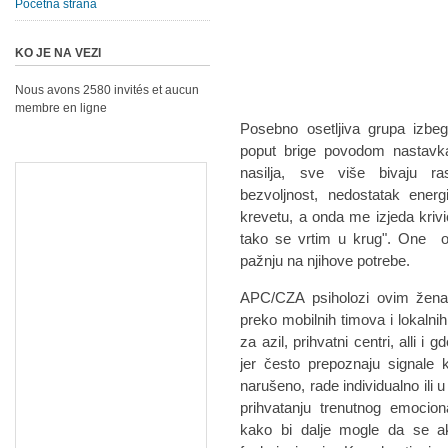
Početna strana
KO JE NA VEZI
Nous avons 2580 invités et aucun
membre en ligne
Posebno osetljiva grupa izbe
poput brige povodom nastavka 
nasilja, sve više bivaju ra
bezvoljnost, nedostatak ene
krevetu, a onda me izjeda kriv
tako se vrtim u krug". One os
pažnju na njihove potrebe.
APC/CZA psiholozi ovim žena
preko mobilnih timova i lokalni
za azil, prihvatni centri, alli i
jer često prepoznaju signale k
narušeno, rade individualno ili
prihvatanju trenutnog emocion
kako bi dalje mogle da se a