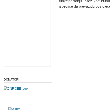
funkcionisanju. Kroz kontinuira
izbeglice da prevaziđu postojeć
DONATORI