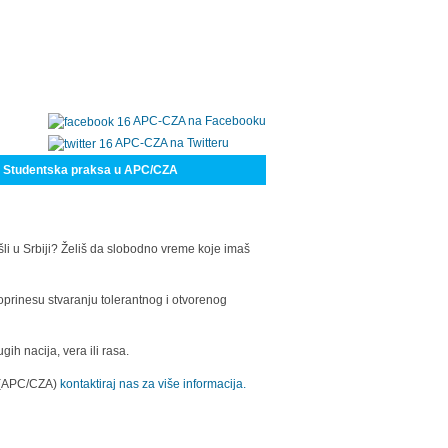
APC-CZA na Facebooku
APC-CZA na Twitteru
Studentska praksa u APC/CZA
šli u Srbiji? Želiš da slobodno vreme koje imaš
oprinesu stvaranju tolerantnog i otvorenog
h nacija, vera ili rasa.
a (APC/CZA)
kontaktiraj nas za više informacija.