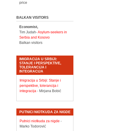
price
BALKAN VISITORS
Economist,
Tim Judah-
Asylum-seekers in
Serbia and Kosovo
Balkan visitors
IMIGRACIJA U SRBIJI:
STANJE I PERSPEKTIVE,
TOLERANCIJA I
INTEGRACIJA
Imigracija u Srbiji: Stanje i
perspektive, tolerancija i
integracija
- Mirjana Bobić
PUTNICI NIOTKUDA ZA NIGDE
Putnici niotkuda za nigde
-
Marko Todorović