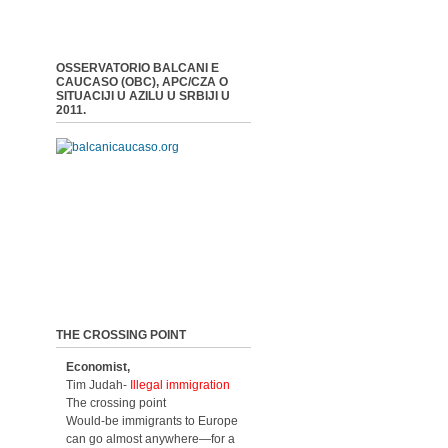
OSSERVATORIO BALCANI E
CAUCASO (OBC), APC/CZA O
SITUACIJI U AZILU U SRBIJI U
2011.
THE CROSSING POINT
Economist,
Tim Judah-
Illegal immigration
The crossing point
Would-be immigrants to Europe
can go almost anywhere—for a