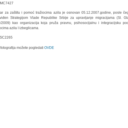
ar za zaštitu i pomoć tražiocima azila je osnovan 05.12.2007.godine, posle če
viđen Strategijom Vlade Republike Srbije za upravljanje migracijama (Sl. Gl
9/2009) kao organizacija koja pruža pravnu, psihosocijalnu i integracijsku po
iocima azila I izbeglicama.
 fotografija možete pogledati
OVDE