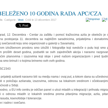
BELEŽENO 10 GODINA RADA APC/CZA
ils
Catégorie :
Vesti
Créé le
13 décembre 2017
rad, 12. Decembra - Centar za zaštitu i pomoć tražiocima azila je obeležo je 
na postojanja 11. decembra sa najbližim saradnicima, prijateljima i donatori
j svečanosti koju smo organizovali u galeriji u Savamaloj.
om izložbenom prostoru smo izložili i fotografije koji svedoče o putu koji smo p
m prošlih deset godina, podsetili se svih zajedničkih akcija i naravno razgovar
ćim planovima i izazovima koji stoje i pred našom organizacijom i pred ljud
ma smo brinuli i o kojima brinemo svih ovih godina.
 prijatelji azilanti naravno bili su medju nama i ovaj put, a tokom dana su učestvoval
ti o položaju azilanata, izazovima, odnosu sa lokalnom sredinom i očekivanji
ćnosti u Srbiji.
hodno, u EU info centru je održan panel o ulozi mladih u integraciji i prihvatu migra
i o odnosu mladih iz lokalnih sredima prema pitanjima migracije, azila, pita
rasuda, ksenofobije I tolerancije.
je i radno i svečano.