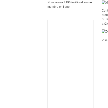
Nous avons 2190 invités et aucun
membre en ligne
Cent
pred
br.5
traž
Više