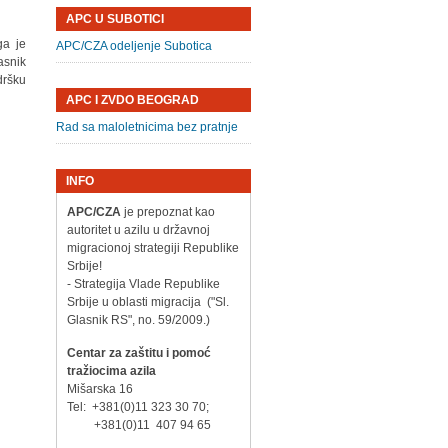
APC U SUBOTICI
ga je
APC/CZA odeljenje Subotica
asnik
dršku
APC I ZVDO BEOGRAD
Rad sa maloletnicima bez pratnje
INFO
APC/CZA
je prepoznat kao
autoritet u azilu u državnoj
migracionoj strategiji Republike
Srbije!
- Strategija Vlade Republike
Srbije u oblasti migracija ("Sl.
Glasnik RS", no. 59/2009.)
Centar za zaštitu i pomoć
tražiocima azila
Mišarska 16
Tel: +381(0)11 323 30 70;
+381(0)11 407 94 65