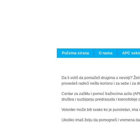
Početna strana
O nama
APC sekto
Da li voliš da pomažeš drugima u nevolji? Želiš
provedeš radeći nešto korisno i za sebe i za 
Centar za zaštitu i pomoć tražiocima azila (AP
društva i suzbijanju predrasuda i ksenofobije 
Volonter može biti svako ko je punoletan, ima 
Ukoliko imaš želju da pomogneš i vremena da s