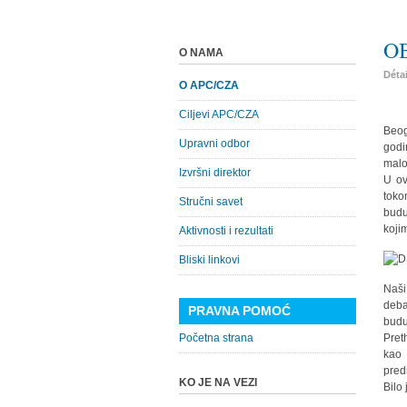
O
O NAMA
Déta
O APC/CZA
Ciljevi APC/CZA
Beog
Upravni odbor
godi
malo
Izvršni direktor
U ov
toko
Stručni savet
budu
koji
Aktivnosti i rezultati
Bliski linkovi
Naši
deba
PRAVNA POMOĆ
budu
Početna strana
Pret
kao 
pred
KO JE NA VEZI
Bilo 