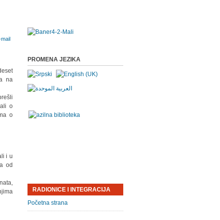
PROMENA JEZIKA
deset
ma na
rešli
ali o
ima o
i i u
ma od
nata,
RADIONICE I INTEGRACIJA
njima
Početna strana