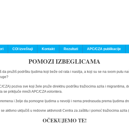
ri
COI izveštaji
Kontakt
Rezultati
APC/CZA publikacije
POMOZI IZBEGLICAMA
 da pružiš podršku ljudima koji beže od rata i nasilja, a koji su se na svom putu na
druge?
C/CZA) poziva sve koji žele pruže direktnu podršku tražiocima azila i migrantima, d
da se priključe mreži APC/CZA volontera.
vremena i želje da pomogne ljudima u nevolji i nema predrasuda prema ljudima drugi
e aktivno uključiš u redovne aktivnosti Centra za zaštitu i pomoć tražiocima azil
OČEKUJEMO TE!