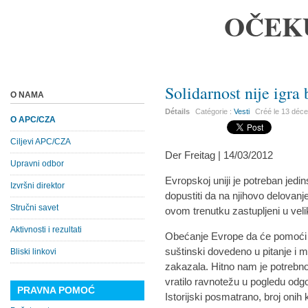
OČEK
Solidarnost nije igra
O NAMA
Détails
Catégorie :
Vesti
Créé le
13 déc
O APC/CZA
Ciljevi APC/CZA
Der Freitag | 14/03/2012
Upravni odbor
Evropskoj uniji je potreban jedi
Izvršni direktor
dopustiti da na njihovo delovanje
Stručni savet
ovom trenutku zastupljeni u vel
Aktivnosti i rezultati
Obećanje Evrope da će pomoći l
suštinski dovedeno u pitanje i
Bliski linkovi
zakazala. Hitno nam je potrebno 
vratilo ravnotežu u pogledu odg
PRAVNA POMOĆ
Istorijski posmatrano, broj onih k