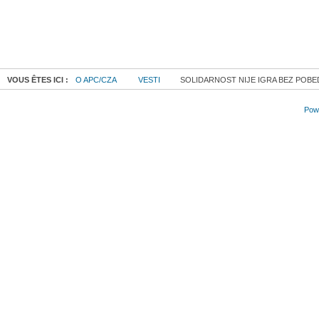
VOUS ÊTES ICI :
O APC/CZA
VESTI
SOLIDARNOST NIJE IGRA BEZ POBE
Powe