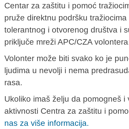
Centar za zaštitu i pomoć tražioci
pruže direktnu podršku tražiocima 
tolerantnog i otvorenog društva i 
priključe mreži APC/CZA volontera
Volonter može biti svako ko je pu
ljudima u nevolji i nema predrasuda
rasa.
Ukoliko imaš želju da pomogneš i 
aktivnosti Centra za zaštitu i po
nas za više informacija.