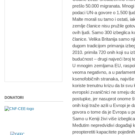
prešlo 50.000 migranata. Mnogi s
podaci UN-a govore o 1.500 ljud
Malte morali su tamo i ostati, ia
zemlje članice nisu pružile gotov
ovih ljudi. Samo 300 izbeglica k
članice. Velika Britanija samo 
dugom tradicijom primanja izbe
2010. primila 720 onih koji su iz
budućnost – drugi najveći broj t
U mnogim zemljama EU, raspolož
veoma negativno, a u parlamentim
ksenofobičnih stranaka, najviš
koriste trenutnu krizu da bi svu k
evropski zvaničnici ne smeju doz
DONATORI
postupke, jer nasuprot onome št
onih koji traže azili u Evropi je 
govora o tome da je Evropa u po
Samo u Keniji živi više izbegli
Međutim nepredvidivi događaji 
preopteretiti kapacitete pojedin