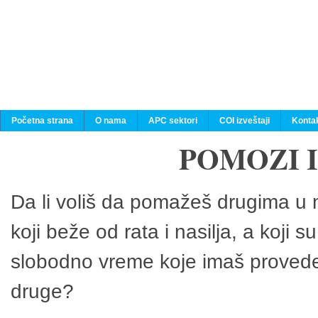
Početna strana
O nama
APC sektori
COI izveštaji
Konta
POMOZI 
Da li voliš da pomažeš drugima u n
koji beže od rata i nasilja, a koji 
slobodno vreme koje imaš provedeš
druge?