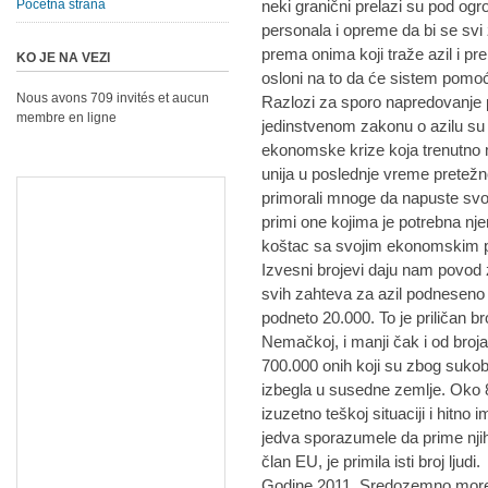
Početna strana
neki granični prelazi su pod o
personala i opreme da bi se svi 
prema onima koji traže azil i p
KO JE NA VEZI
osloni na to da će sistem pomoć
Nous avons 709 invités et aucun
Razlozi za sporo napredovanj
membre en ligne
jedinstvenom zakonu o azilu su
ekonomske krize koja trenutno
unija u poslednje vreme pretežn
primorali mnoge da napuste svoj
primi one kojima je potrebna nje
koštac sa svojim ekonomskim 
Izvesni brojevi daju nam povod z
svih zahteva za azil podneseno j
podneto 20.000. To je priličan br
Nemačkoj, i manji čak i od broja
700.000 onih koji su zbog sukoba 
izbegla u susedne zemlje. Oko 
izuzetno teškoj situaciji i hitno
jedva sporazumele da prime nji
član EU, je primila isti broj ljudi.
Godine 2011. Sredozemno more