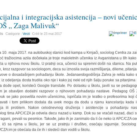
cijalna i integracijska asistencija – novi učeni
OŠ „ Zaga Malivuk“
ils
Catégorie :
Vesti
Créé le
23 mai 2017
 10. maja 2017. na autobuskoj stanici kod kampa u Krnjači, sociolog Centra za zašt
ć tražiocima azila dočekala je troje maloletnih učenika iz Avganistana u 8h kako 
la u njihovu novu školu. U pratnji oca, učenici su spremni došli na stanicu. Na pu
e, kroz razgovor sa sociologom, deca su iznosila svoja razmišljanja, dileme, pitanja
avove o dosadašnjem pohađanju škole. Jedanaestogodišnja Zahra je rekla kako 
 iz odeljenja dosta trudila oko nje i kako joj neki od njih šalju poruke sa pitanjima
a dođe opet, koristeći Google translate. Po dolasku u školu, javili su se pedagog
m je obavljen dodatni razgovor o njihovom pohađanju nastave. Pedagog OŠ
vuk se jako posvetila novim učenicima, ispričala im je kratko o profesorima koji 
avati i tom prilikom dodala da uvek mogu da dođu u njenu kancelariju kada 
nja ili problem. Nakon celodnevnog druženja i asistencije u pohađanju nas
olog tima APC/CZA je odvela decu nazad u kamp. Dok su se vraćali nazad, đaci su
ragani, pevali su pesmice. Takođe, jako ih je zanimalo da li će neko iz APC/CZA cen
a ići sa njima u školu, jer se uz pratnju i društvo, osećaju sigurnije. Sociolog
CZA im je obećala da će ih i sledeći dan voditi u školu.