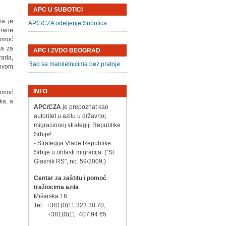
APC U SUBOTICI
ma je
APC/CZA odeljenje Subotica
trane
pomoć
ma za
APC I ZVDO BEOGRAD
rada,
Rad sa maloletnicima bez pratnje
hovom
INFO
pomoć
ka, a
APC/CZA
je prepoznat kao
autoritet u azilu u državnoj
migracionoj strategiji Republike
Srbije!
- Strategija Vlade Republike
Srbije u oblasti migracija ("Sl.
Glasnik RS", no. 59/2009.)
Centar za zaštitu i pomoć
tražiocima azila
Mišarska 16
Tel: +381(0)11 323 30 70;
+381(0)11 407 94 65