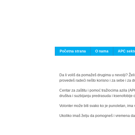
Početna strana
O nama
APC sekto
Da li voliš da pomažeš drugima u nevolji? Želiš
provedeš radeći nešto korisno i za sebe i za 
Centar za zaštitu i pomoć tražiocima azila (AP
društva i suzbijanju predrasuda i ksenofobije 
Volonter može biti svako ko je punoletan, ima 
Ukoliko imaš želju da pomogneš i vremena da s