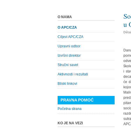
So
O NAMA
u 
O APC/CZA
Déta
Ciljevi APC/CZA
Upravni odbor
Dana
Izvršni direktor
pomo
odve
Stručni savet
škol
i st
Aktivnosti i rezultati
deca
će d
Bliski linkovi
kojo
Mali
pred
PRAVNA POMOĆ
pita
soci
Početna strana
razd
sutr
KO JE NA VEZI
APC/