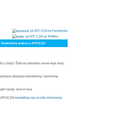
APC-CZA na Facebooku
APC-CZA na Twitteru
Studentska praksa u APC/CZA
šli u Srbiji? Želiš da slobodno vreme koje imaš
oprinesu stvaranju tolerantnog i otvorenog
h nacija, vera ili rasa.
a (APC/CZA)
kontaktiraj nas za više informacija.