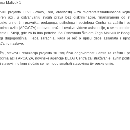
viru projekta LOVE (Pravo, Red, Vrednosti) – za migrante/azilante/osobe koji
ren azil, u ostvarivanju svojih prava bez diskriminacije, finansiranom od s
pske unije, tim pravnika, pedagoga, psihologa i sociologa Centra za zaštitu i 
iocima azila (APC/CZA) redovno pruža i ovakve vidove asistencije, u svim centri
ante u Srbiji, gde za to ima potrebe. Sa Osnovnom školom Zaga Malivuk iz Beog
oji dugogodišnja i lepa saradnja, kada je reč o upisu dece azilanata i nji
đanju nastave.
žaj, stavovi i realizacija projekta su isključiva odgovornost Centra za zaštitu i 
iocima azila APC/CZA, novinske agencije BETA i Centra za istraživanje javnih politi
ti stavovi ni u kom slučaju se ne mogu smatrati stavovima Evropske unije.