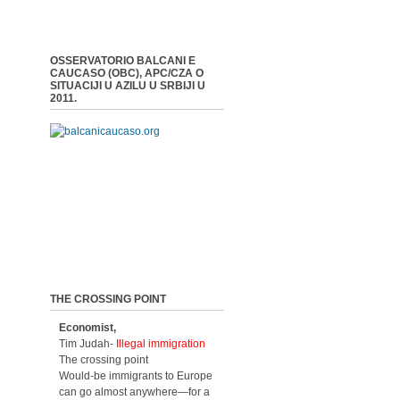
OSSERVATORIO BALCANI E
CAUCASO (OBC), APC/CZA O
SITUACIJI U AZILU U SRBIJI U
2011.
THE CROSSING POINT
Economist,
Tim Judah-
Illegal immigration
The crossing point
Would-be immigrants to Europe
can go almost anywhere—for a