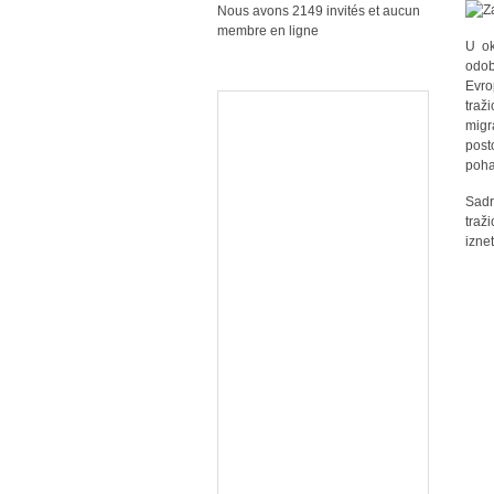
Nous avons 2149 invités et aucun
membre en ligne
U ok
odob
Evro
traž
migr
post
poha
Sadr
traž
izne