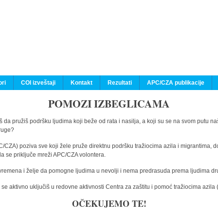
ri
COI izveštaji
Kontakt
Rezultati
APC/CZA publikacije
POMOZI IZBEGLICAMA
 da pružiš podršku ljudima koji beže od rata i nasilja, a koji su se na svom putu na
druge?
C/CZA) poziva sve koji žele pruže direktnu podršku tražiocima azila i migrantima, d
da se priključe mreži APC/CZA volontera.
vremena i želje da pomogne ljudima u nevolji i nema predrasuda prema ljudima drugi
e aktivno uključiš u redovne aktivnosti Centra za zaštitu i pomoć tražiocima azil
OČEKUJEMO TE!