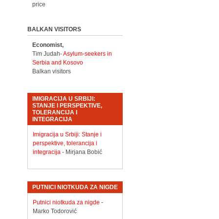
price
BALKAN VISITORS
Economist,
Tim Judah-
Asylum-seekers in
Serbia and Kosovo
Balkan visitors
IMIGRACIJA U SRBIJI:
STANJE I PERSPEKTIVE,
TOLERANCIJA I
INTEGRACIJA
Imigracija u Srbiji: Stanje i
perspektive, tolerancija i
integracija
- Mirjana Bobić
PUTNICI NIOTKUDA ZA NIGDE
Putnici niotkuda za nigde
-
Marko Todorović