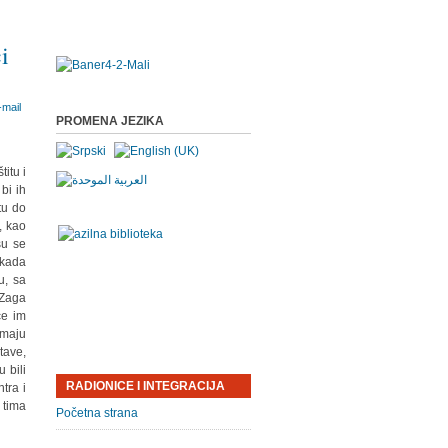
ci
PROMENA JEZIKA
itu i
bi ih
tu do
, kao
su se
 kada
u, sa
 Zaga
će im
imaju
tave,
 bili
RADIONICE I INTEGRACIJA
tra i
 tima
Početna strana