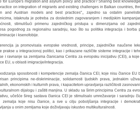
re for Europe's migration and asylum policy and practice? Sharing best knowledg
ractice on integration of migrants and existing challenges in Balkan countries, th
ian and Austrian models and best practices",, zajedno sa ostalim panelist
nicima, istaknuta je potreba za doslednim zagovaranjem i medijskim kampanj
ćnosti, stimulišući primenu zajedničkog pristupa u dimenzijama od zajedn
resa pogodnog za regionalnu saradnju, kao što su politika integracija i borba p
riminacije i ksenofobije.
erencija ja promovisala evropske vrednosti, principe, zajedničke naučene lekc
e prakse u integracionoj politici, kao i prikazane različite sisteme integracije i teh
se i ravnanje sa zemljama članicama Centra za evropsku inicijativu (CEI), a koje
ce EU, u oblasti imigracije/integracija.
 podizanja sposobnosti i kompetencije zemalja članica CEI, koje nisu članice EU b
irisan principima ne-diskriminacije, solidarnosti ljudskih prava, jednakim uživ
jalnih, ekonomskih i kulturnih prava, i kapacitetom upravljanja različitosti zasnovan
rkulturalnom dijalogu i zaštiti manjina. U skladu sa širim principima Centra za evr
ijativu, učešće šireg sastava članica CEI je stimulisalo umrežavanje i saradnju čl
 zemalja koje nisu članice, a sve u cilju poboljšanja integracije i demokra
vljanja u onim zemljama koje doživljavaju iskustvo multikulturalnosti.