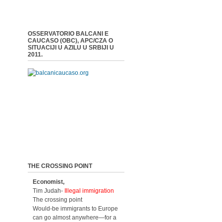
OSSERVATORIO BALCANI E
CAUCASO (OBC), APC/CZA O
SITUACIJI U AZILU U SRBIJI U
2011.
THE CROSSING POINT
Economist,
Tim Judah-
Illegal immigration
The crossing point
Would-be immigrants to Europe
can go almost anywhere—for a