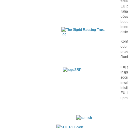
futu
EU p
Ital
učes
budu
inte
disk
Konf
dobr
prak
člani
Cilj
insp
soci
inte
inic
EU i
upra