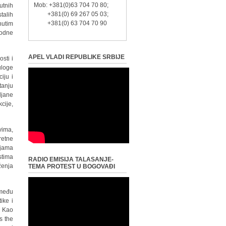
Mob: +381(0)63 704 70 80;
utnih
+381(0) 69 267 05 03;
talih
+381(0) 63 704 70 90
nutim
hodne
APEL VLADI REPUBLIKE SRBIJE
sti i
uloge
iju i
tanju
ljane
cije,
vima,
retne
ljama
tima
RADIO EMISIJA TALASANJE-
ženja
TEMA PROTEST U BOGOVAĐI
 među
ike i
. Kao
s the