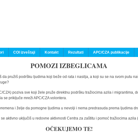
ri
COI izveštaji
Kontakt
Rezultati
APC/CZA publikacije
POMOZI IZBEGLICAMA
 da pružiš podršku ljudima koji beže od rata i nasilja, a koji su se na svom putu na
druge?
C/CZA) poziva sve koji žele pruže direktnu podršku tražiocima azila i migrantima, d
da se priključe mreži APC/CZA volontera.
vremena i želje da pomogne ljudima u nevolji i nema predrasuda prema ljudima drugi
e aktivno uključiš u redovne aktivnosti Centra za zaštitu i pomoć tražiocima azil
OČEKUJEMO TE!