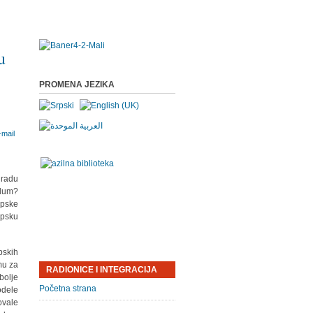
u
PROMENA JEZIKA
gradu
ylum?
opske
opsku
pskih
mu za
RADIONICE I INTEGRACIJA
bolje
Početna strana
odele
vovale