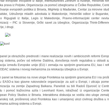
ntar evropske inicijative iz Italije, Interkulturelles Zentrum iz Austrije, Helsinški fo
ska prava iz Poljske, Organizacija za pomoć izbeglicama iz Češke Republike, Cent
aživanje evropskih politika iz Brisela, MigHelp iz Mađarske, Centar za mirovne studi
atske, Udruženje mladih advokata iz Makedonije, Helsinški odbor iz Bugarske
cio Rigugiati iz Italije, Legis iz Makedonije, Pravno-informacijski center nevla
nizacij – PIC iz Slovenije, Grčki savet za izbeglice, Organizacija Think-Differen
ije, i drugi.
 panel je obrazložio prednosti i mane realizacije novih i ambicioznih reformi Evro
nog sistema, počev od reforme Dablina, donošenja novih regulativa u oblasti az
acija između Evropske unije (EU) i zemalja na spoljnim granicama EU, kao i re
DAC sistema i novog mehanizma za relokaciju izbeglica u Evropi.
i panel se fokusirao na nove uloge Fronteksa na spoljnim granicama EU i na proš
u EASO-a kao glavne rukovodeće organizacije za azil u Evropi, i uticaja pome
nizacija na zemlje Zapadnog Balkana. Panelisti su bili Radoš Djurović iz Cent
itu i pomoć tražiocima azila i Leonhard Koen, istraživač iz organizacije Cente
pean Policy Studies iz Brisela. Interaktivna diskusija se vodila oko uloge zemal
anskoj ruti, proširenoij ulozi Fronteksa kao i umanjenoj ulozi civilnog društva u 
rmama azilnog sistema u Evropi.