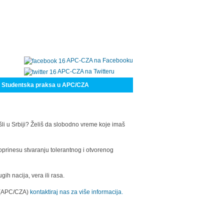
APC-CZA na Facebooku
APC-CZA na Twitteru
Studentska praksa u APC/CZA
šli u Srbiji? Želiš da slobodno vreme koje imaš
oprinesu stvaranju tolerantnog i otvorenog
h nacija, vera ili rasa.
a (APC/CZA)
kontaktiraj nas za više informacija.