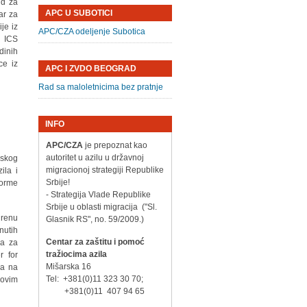
nd za
APC U SUBOTICI
ar za
je iz
APC/CZA odeljenje Subotica
, ICS
dinih
ce iz
APC I ZVDO BEOGRAD
Rad sa maloletnicima bez pratnje
INFO
APC/CZA
je prepoznat kao
autoritet u azilu u državnoj
pskog
migracionoj strategiji Republike
ila i
Srbije!
forme
- Strategija Vlade Republike
Srbije u oblasti migracija ("Sl.
irenu
Glasnik RS", no. 59/2009.)
nutih
Centar za zaštitu i pomoć
ra za
tražiocima azila
r for
Mišarska 16
ja na
Tel: +381(0)11 323 30 70;
novim
+381(0)11 407 94 65