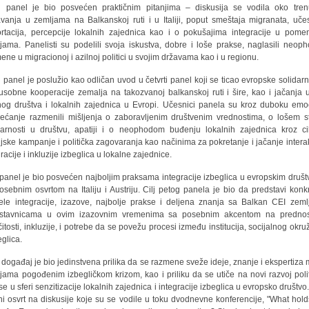
́i panel je bio posvećen praktičnim pitanjima – diskusija se vodila oko tren
vanja u zemljama na Balkanskoj ruti i u Italiji, poput smeštaja migranata, učes
rtacija, percepcije lokalnih zajednica kao i o pokušajima integracije u pome
jama. Panelisti su podelili svoja iskustva, dobre i loše prakse, naglasili neop
ene u migracionoj i azilnoj politici u svojim državama kao i u regionu.
i panel je poslužio kao odličan uvod u četvrti panel koji se ticao evropske solidarno
sobne kooperacije zemalja na takozvanoj balkanskoj ruti i šire, kao i jačanja 
lnog društva i lokalnih zajednica u Evropi. Učesnici panela su kroz duboku emoc
ećanje razmenili mišljenja o zaboravljenim društvenim vrednostima, o lošem s
darnosti u društvu, apatiji i o neophodom buđenju lokalnih zajednica kroz ci
jske kampanje i politička zagovaranja kao načinima za pokretanje i jačanje interak
racije i inkluzije izbeglica u lokalne zajednice.
 panel je bio posvećen najboljim praksama integracije izbeglica u evropskim društ
osebnim osvrtom na Italiju i Austriju. Cilj petog panela je bio da predstavi konk
le integracije, izazove, najbolje prakse i deljena znanja sa Balkan CEI zem
dstavnicama u ovim izazovnim vremenima sa posebnim akcentom na prednos
ičitosti, inkluzije, i potrebe da se povežu procesi između institucija, socijalnog okru
eglica.
 događaj je bio jedinstvena prilika da se razmene sveže ideje, znanje i ekspertiza
jama pogođenim izbegličkom krizom, kao i priliku da se utiče na novi razvoj polit
se u sferi senzitizacije lokalnih zajednica i integracije izbeglica u evropsko društvo
lni osvrt na diskusije koje su se vodile u toku dvodnevne konferencije, "What hold