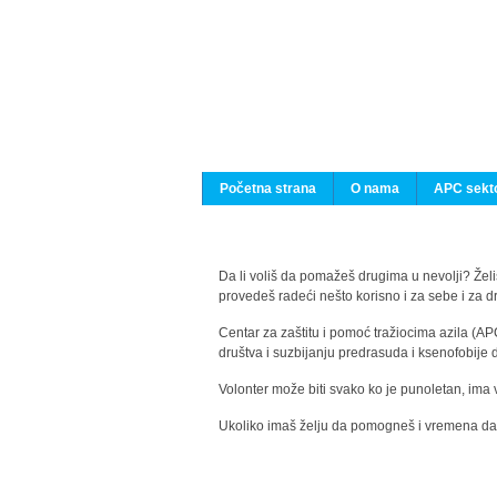
Početna strana
O nama
APC sekto
Da li voliš da pomažeš drugima u nevolji? Želiš
provedeš radeći nešto korisno i za sebe i za 
Centar za zaštitu i pomoć tražiocima azila (AP
društva i suzbijanju predrasuda i ksenofobije 
Volonter može biti svako ko je punoletan, ima 
Ukoliko imaš želju da pomogneš i vremena da s