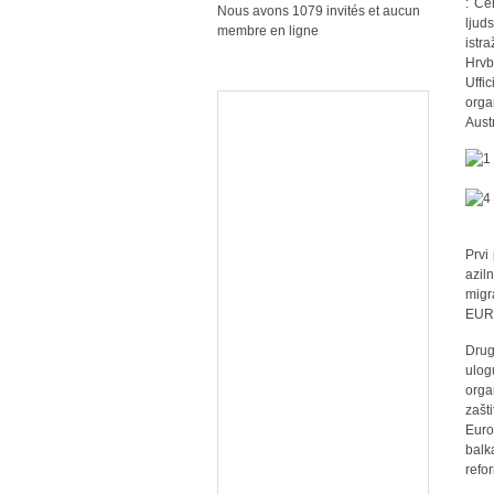
: Ce
Nous avons 1079 invités et aucun
ljud
membre en ligne
istr
Hrvb
Uffi
orga
Austr
Prvi
azil
migr
EURO
Drug
ulog
orga
zašt
Euro
balk
refo