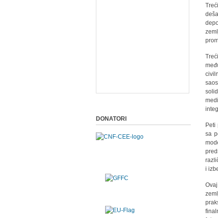
Trec
deša
depo
zeml
prom
Treć
među
civi
saos
soli
medi
integ
DONATORI
Peti
sa p
mode
pre
razl
i izb
Ovaj
zeml
prak
fina