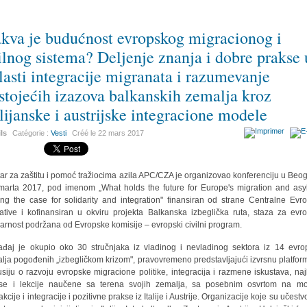
kva je budućnost evropskog migracionog i
ilnog sistema? Deljenje znanja i dobre prakse 
lasti integracije migranata i razumevanje
stojećih izazova balkanskih zemalja kroz
alijanske i austrijske integracione modele
ils
Catégorie :
Vesti
Créé le
22 mars 2017
ar za zaštitu i pomoć tražiocima azila APC/CZA je organizovao konferenciju u Beo
marta 2017, pod imenom „What holds the future for Europe's migration and as
ng the case for solidarity and integration" finansiran od strane Centralne Evr
ijative i kofinansiran u okviru projekta Balkanska izbeglička ruta, staza za evr
darnost podržana od Evropske komisije – evropski civilni program.
đaj je okupio oko 30 stručnjaka iz vladinog i nevladinog sektora iz 14 evro
lja pogođenih „izbegličkom krizom", pravovremeno predstavljajući izvrsnu platfor
usiju o razvoju evropske migracione politike, integracija i razmene iskustava, naj
se i lekcije naučene sa terena svojih zemalja, sa posebnim osvrtom na m
akcije i integracije i pozitivne prakse iz Italije i Austrije. Organizacije koje su učest