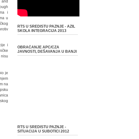
e and
rough
ima i
ama u
ičkog
RTS U SREDISTU PAZNJE - AZIL
rotiv
SKOLA INTEGRACIJA 2013
ije i
OBRAĆANJE APC/CZA
ničke
JAVNOSTI, DEŠAVANJA U BANJI
 nisu
io je
anjem
im na
opsku
anica
tskog
RTS U SREDISTU PAZNJE -
SITUACIJA U SUBOTICI 2012