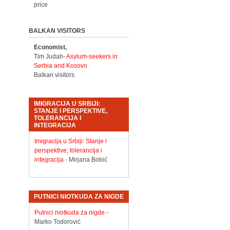
price
BALKAN VISITORS
Economist,
Tim Judah-
Asylum-seekers in
Serbia and Kosovo
Balkan visitors
IMIGRACIJA U SRBIJI:
STANJE I PERSPEKTIVE,
TOLERANCIJA I
INTEGRACIJA
Imigracija u Srbiji: Stanje i
perspektive, tolerancija i
integracija
- Mirjana Bobić
PUTNICI NIOTKUDA ZA NIGDE
Putnici niotkuda za nigde
-
Marko Todorović