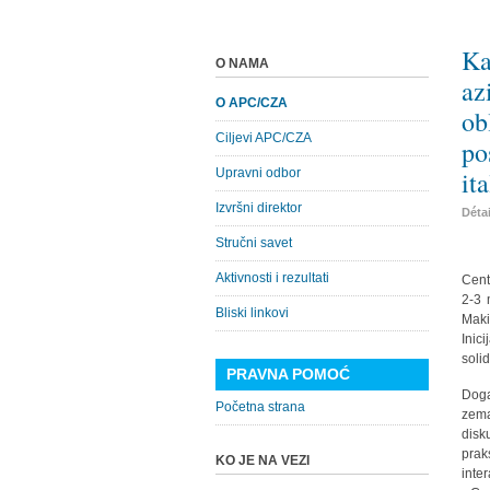
Ka
O NAMA
az
O APC/CZA
ob
Ciljevi APC/CZA
po
Upravni odbor
it
Izvršni direktor
Déta
Stručni savet
Aktivnosti i rezultati
Cent
2-3 
Bliski linkovi
Maki
Inic
soli
PRAVNA POMOĆ
Doga
Početna strana
zema
disk
prak
KO JE NA VEZI
inter