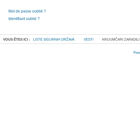
Mot de passe oublié ?
Identifiant oublié ?
VOUS ÊTES ICI :
LISTE SIGURNIH DRŽAVA
VESTI
KRIJUMČARI ZARADILI 
Powe