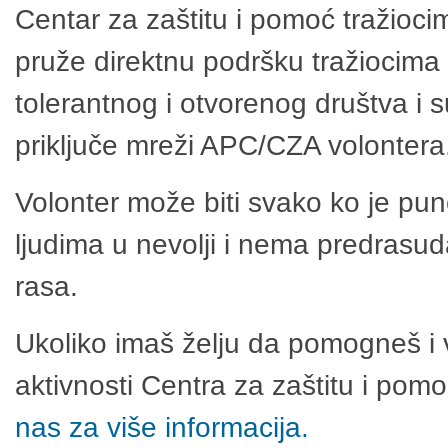
Centar za zaštitu i pomoć tražioci
pruže direktnu podršku tražiocima 
tolerantnog i otvorenog društva i 
priključe mreži APC/CZA volontera
Volonter može biti svako ko je pu
ljudima u nevolji i nema predrasuda
rasa.
Ukoliko imaš želju da pomogneš i 
aktivnosti Centra za zaštitu i po
nas za više informacija.