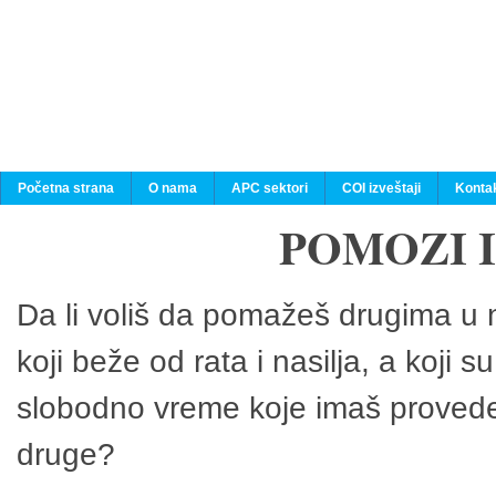
Početna strana
O nama
APC sektori
COI izveštaji
Konta
POMOZI 
Da li voliš da pomažeš drugima u n
koji beže od rata i nasilja, a koji 
slobodno vreme koje imaš provedeš
druge?