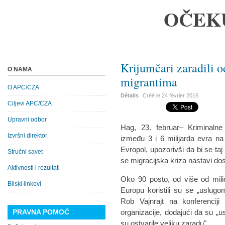
OČEK
Krijumčari zaradili o
O NAMA
migrantima
O APC/CZA
Détails
Créé le
24 février 2016
Ciljevi APC/CZA
Upravni odbor
Hag, 23. februar– Kriminaln
Izvršni direktor
između 3 i 6 milijarda evra na
Evropol, upozorivši da bi se taj 
Stručni savet
se migracijska kriza nastavi d
Aktivnosti i rezultati
Oko 90 posto, od više od milio
Bliski linkovi
Europu koristili su se „uslugo
Rob Vajnrajt na konferencij
PRAVNA POMOĆ
organizacije, dodajući da su „
su ostvarile veliku zaradu".