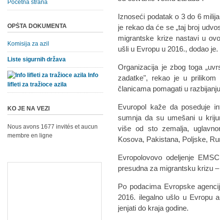
Početna strana
Iznoseći podatak o 3 do 6 milijar
OPŠTA DOKUMENTA
je rekao da će se „taj broj udvost
migrantske krize nastavi u ovo
Komisija za azil
ušli u Evropu u 2016., dodao je.
Liste sigurnih država
Organizacija je zbog toga „uvrs
Info
zadatke", rekao je u prilikom
lifleti za tražioce azila
članicama pomagati u razbijanj
Evuropol kaže da poseduje inf
KO JE NA VEZI
sumnja da su umešani u kriju
Nous avons 1677 invités et aucun
više od sto zemalja, uglavno
membre en ligne
Kosova, Pakistana, Poljske, Rumu
Evropolovovo odeljenje EMSC
presudna za migrantsku krizu – Kat
Po podacima Evropske agencije
2016. ilegalno ušlo u Evropu a 
jenjati do kraja godine.